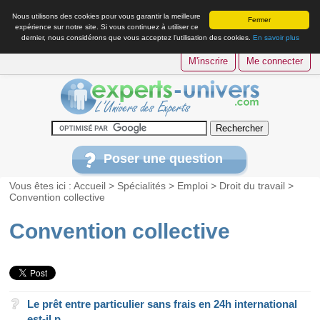
Nous utilisons des cookies pour vous garantir la meilleure
Fermer
expérience sur notre site. Si vous continuez à utiliser ce
dernier, nous considérons que vous acceptez l’utilisation des cookies.
En savoir plus
M'inscrire
Me connecter
Poser une question
Vous êtes ici :
Accueil
>
Spécialités
>
Emploi
>
Droit du travail
>
Convention collective
Convention collective
Le prêt entre particulier sans frais en 24h international
est-il p