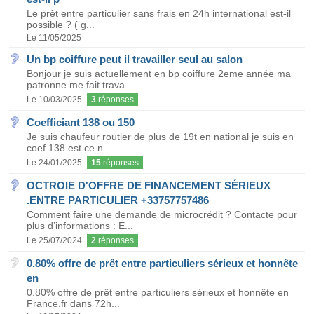
Le prêt entre particulier sans frais en 24h international est-il
possible ? ( g...
Le 11/05/2025
Un bp coiffure peut il travailler seul au salon
Bonjour je suis actuellement en bp coiffure 2eme année ma
patronne me fait trava...
Le 10/03/2025
3
réponses
Coefficiant 138 ou 150
Je suis chaufeur routier de plus de 19t en national je suis en
coef 138 est ce n...
Le 24/01/2025
15
réponses
OCTROIE D'OFFRE DE FINANCEMENT SÉRIEUX
.ENTRE PARTICULIER +33757757486
Comment faire une demande de microcrédit ? Contacte pour
plus d’informations : E...
Le 25/07/2024
2
réponses
0.80% offre de prêt entre particuliers sérieux et honnête
en
0.80% offre de prêt entre particuliers sérieux et honnête en
France.fr dans 72h...