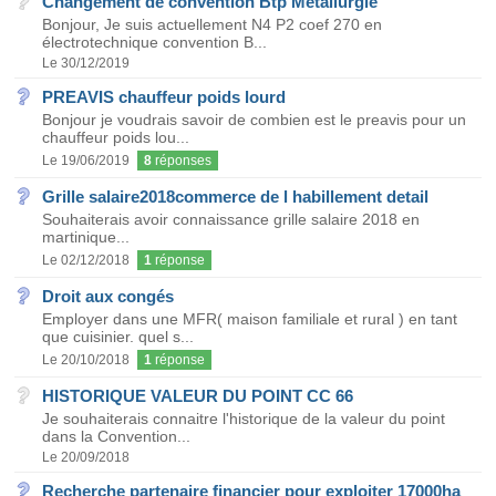
Changement de convention Btp Metallurgie
Bonjour, Je suis actuellement N4 P2 coef 270 en
électrotechnique convention B...
Le 30/12/2019
PREAVIS chauffeur poids lourd
Bonjour je voudrais savoir de combien est le preavis pour un
chauffeur poids lou...
Le 19/06/2019
8
réponses
Grille salaire2018commerce de l habillement detail
Souhaiterais avoir connaissance grille salaire 2018 en
martinique...
Le 02/12/2018
1
réponse
Droit aux congés
Employer dans une MFR( maison familiale et rural ) en tant
que cuisinier. quel s...
Le 20/10/2018
1
réponse
HISTORIQUE VALEUR DU POINT CC 66
Je souhaiterais connaitre l'historique de la valeur du point
dans la Convention...
Le 20/09/2018
Recherche partenaire financier pour exploiter 17000ha