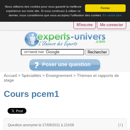
Nous utilisons des cookies pour vous garantir la meilleure
Fermer
expérience sur notre site. Si vous continuez à utiliser ce
dernier, nous considérons que vous acceptez l’utilisation des cookies.
En savoir plus
M'inscrire
Me connecter
Poser une question
Accueil
>
Spécialités
>
Enseignement
>
Thèmes et rapports de
stage
Cours pcem1
Question anonyme le 27/09/2011 à 21h58
[ ! ]