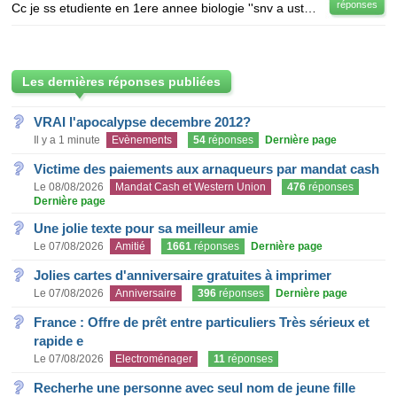
réponses
Cc je ss etudiente en 1ere annee biologie ''snv a usthb'' et j'ai besoin des cours et des TD..... sv
Les dernières réponses publiées
VRAI l'apocalypse decembre 2012?
Il y a 1 minute
Evènements
54
réponses
Dernière page
Victime des paiements aux arnaqueurs par mandat cash
Le 08/08/2026
Mandat Cash et Western Union
476
réponses
Dernière page
Une jolie texte pour sa meilleur amie
Le 07/08/2026
Amitié
1661
réponses
Dernière page
Jolies cartes d'anniversaire gratuites à imprimer
Le 07/08/2026
Anniversaire
396
réponses
Dernière page
France : Offre de prêt entre particuliers Très sérieux et
rapide e
Le 07/08/2026
Electroménager
11
réponses
Recherhe une personne avec seul nom de jeune fille