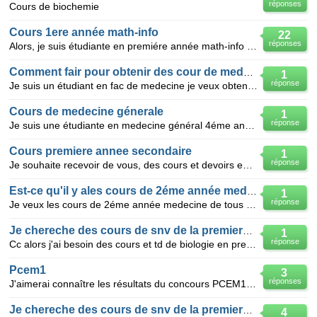
réponses
Cours de biochemie
Cours 1ere année math-info
22
réponses
Alors, je suis étudiante en premiére année math-info a bab-ezzouar a la recherche de cours du premi
Comment fair pour obtenir des cour de medecine?
1
réponse
Je suis un étudiant en fac de medecine je veux obtenir des cours de medecine première année alors SV
Cours de medecine génerale
1
réponse
Je suis une étudiante en medecine général 4éme année . je cherche des cours de medecine pour commanc
Cours premiere annee secondaire
1
réponse
Je souhaite recevoir de vous, des cours et devoirs en maths, physique et chimie de la premiere annee
Est-ce qu'il y ales cours de 2éme année medecine
1
réponse
Je veux les cours de 2éme année medecine de tous les modules pour que je puisse me préparer ... je s
Je chereche des cours de snv de la premiere annee ?
1
réponse
Cc alors j'ai besoin des cours et td de biologie en premiere annee (j'ai etudier a usthb)...aide moi
Pcem1
3
réponses
J'aimerai connaître les résultats du concours PCEM1 pour l'année 2009 en faculté de médecine de gren
Je chereche des cours de snv de la premiere annee
4