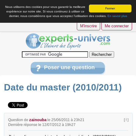
Nous utilisons des cookies pour vous garantir la meilleure
Fermer
expérience sur notre site. Si vous continuez à utiliser ce
dernier, nous considérons que vous acceptez l’utilisation des cookies.
En savoir plus
M'inscrire
Me connecter
Poser une question
Date du master (2010/2011)
zainouba
Question de
le 25/06/2011 à 23h21
[ ! ]
Dernière réponse le 12/07/2012 à 19h27