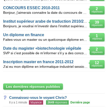
CONCOURS ESSEC 2010-2011
2
réponses
Bonjour, j'aimerais connaitre la date du concours de essec pour le compte de l'année académique 2010
Institut supérieur arabe de traduction 2010/2011
39
réponses
Bonjours, je voudrai m'investir dans l'institut supérieur arabe de traduction en master traduction
Un diplome en finance
1
réponse
Faites-vous un master ou un quelconque diplome en Finance? Je suis titulaire d'une maîtrise et je v
Date du magister +biotechnologie végétale
2
réponses
SVP si c'est possible de m'informer s'il y a des concours de magister en biotechnologie végétale a
Inscription master en france 2011-2012
12
réponses
J'ai eu mon diplôme en informatique-industriel session juin 2010 je veux m'inscrire en premierre ann
Les dernières réponses publiées
Connaissez-vous le voyant Chris?
Il y a 1 minute
Voyance
2649
réponses
Dernière page