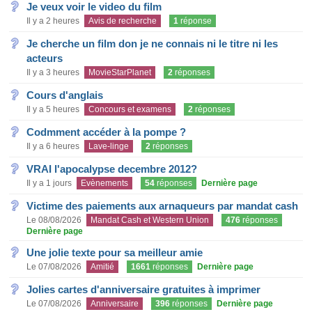
Je veux voir le video du film
Il y a 2 heures
Avis de recherche
1
réponse
Je cherche un film don je ne connais ni le titre ni les
acteurs
Il y a 3 heures
MovieStarPlanet
2
réponses
Cours d'anglais
Il y a 5 heures
Concours et examens
2
réponses
Codmment accéder à la pompe ?
Il y a 6 heures
Lave-linge
2
réponses
VRAI l'apocalypse decembre 2012?
Il y a 1 jours
Evènements
54
réponses
Dernière page
Victime des paiements aux arnaqueurs par mandat cash
Le 08/08/2026
Mandat Cash et Western Union
476
réponses
Dernière page
Une jolie texte pour sa meilleur amie
Le 07/08/2026
Amitié
1661
réponses
Dernière page
Jolies cartes d'anniversaire gratuites à imprimer
Le 07/08/2026
Anniversaire
396
réponses
Dernière page