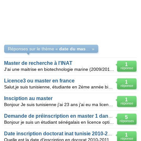
Réponses sur le thème «
date du master (2010/2011)
»
Master de recherche à l'INAT
1
réponse
J'ai une maitrise en biotechnologie marine (2009/2010) diplomé de l'Institut de Biotechnologie en Mo
Licence3 ou master en france
1
réponse
Salut,je suis tunisienne, étudiante en 2éme année biotechnologie médicale ,spécialité génie molécul
Insciption au master
1
réponse
Bonjour Je suis tunisienne j'ai 23 ans j'ai eu ma licence appliqué en biotechnologie végétale en 20
Demande de préinscription en master 1 dans une uni
5
réponses
Bonjour je suis un étudiant sénégalais en licence option Diplome Supérieur de Management(DSG) à l'In
Date inscription doctorat inat tunisie 2010-2011
1
réponse
Quelle est la date d'inscription en docorat 2010-2011 à l'inat tunisie