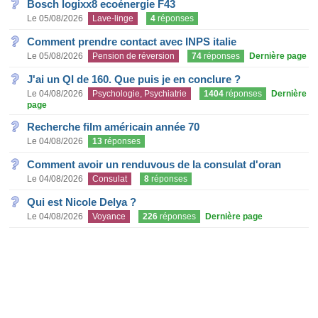
Bosch logixx8 ecoénergie F43
Le 05/08/2026
Lave-linge
4
réponses
Comment prendre contact avec INPS italie
Le 05/08/2026
Pension de réversion
74
réponses
Dernière page
J'ai un QI de 160. Que puis je en conclure ?
Le 04/08/2026
Psychologie, Psychiatrie
1404
réponses
Dernière
page
Recherche film américain année 70
Le 04/08/2026
13
réponses
Comment avoir un renduvous de la consulat d'oran
Le 04/08/2026
Consulat
8
réponses
Qui est Nicole Delya ?
Le 04/08/2026
Voyance
226
réponses
Dernière page