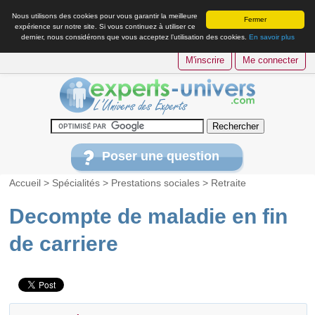
Nous utilisons des cookies pour vous garantir la meilleure
Fermer
expérience sur notre site. Si vous continuez à utiliser ce
dernier, nous considérons que vous acceptez l’utilisation des cookies.
En savoir plus
M'inscrire
Me connecter
Poser une question
Accueil
>
Spécialités
>
Prestations sociales
>
Retraite
Decompte de maladie en fin
de carriere