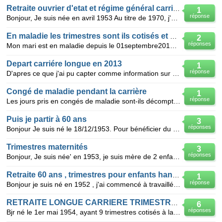
Retraite ouvrier d'etat et régime général carrière longue
1
réponse
Bonjour, Je suis née en avril 1953 Au titre de 1970, j'ai cumulé 4 trimestres (fin d'année civile
En maladie les trimestres sont ils cotisés et validés
2
réponses
Mon mari est en maladie depuis le 01septembre2012 il aura 164 trimestres en décembre 2013 seront ils
Depart carriére longue en 2013
1
réponse
D'apres ce que j'ai pu capter comme information sur la réforme des retraites , il est précisé que le
Congé de maladie pendant la carrière
1
réponse
Les jours pris en congés de maladie sont-ils décomptés pour comptabiliser les trimestres effectués d
Puis je partir à 60 ans
3
réponses
Bonjour Je suis né le 18/12/1953. Pour bénéficier du départ à la retraite à 60 ans (loi Hollande)
Trimestres maternités
3
réponses
Bonjour, Je suis née' en 1953, je suis mère de 2 enfants et je totaliserai à fin 2013 163 trimestre
Retraite 60 ans , trimestres pour enfants handicapés
1
réponse
Bonjour je suis né en 1952 , j'ai commencé à travaillé à 18 ans j' ai 156 trimestres cotisés
RETRAITE LONGUE CARRIERE TRIMESTRES RECLASSEMENT
6
réponses
Bjr né le 1er mai 1954, ayant 9 trimestres cotisés à la fin 1974, et 157 trimestres fin 2011, mais 1