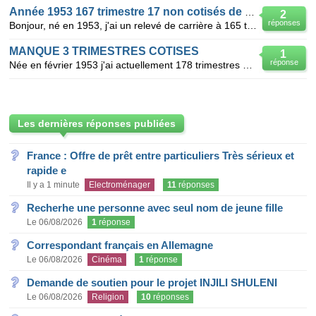
Année 1953 167 trimestre 17 non cotisés de chomage
2
réponses
Bonjour, né en 1953, j'ai un relevé de carrière à 165 trimestres, parmis eux, 17 non cotisés ou va
MANQUE 3 TRIMESTRES COTISES
1
réponse
Née en février 1953 j'ai actuellement 178 trimestres validés mais 162 cotisés pour cause de chomage
Les dernières réponses publiées
France : Offre de prêt entre particuliers Très sérieux et
rapide e
Il y a 1 minute
Electroménager
11
réponses
Recherhe une personne avec seul nom de jeune fille
Le 06/08/2026
1
réponse
Correspondant français en Allemagne
Le 06/08/2026
Cinéma
1
réponse
Demande de soutien pour le projet INJILI SHULENI
Le 06/08/2026
Religion
10
réponses