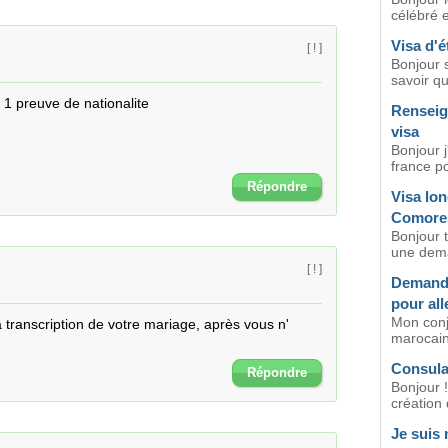
célébré e
Visa d'é
[ ! ]
Bonjour s
savoir qu'
 1 preuve de nationalite
Renseig
visa
Bonjour j
france p
Répondre
Visa lon
Comore
Bonjour t
une dema
[ ! ]
Demande
pour al
Mon conj
la transcription de votre mariage, après vous n' 
marocain
Consulat
Répondre
Bonjour !
création 
Je suis 