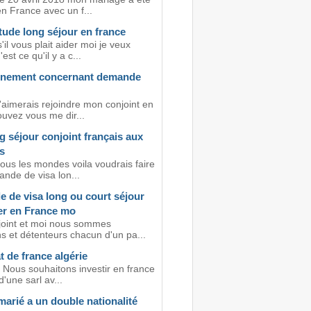
n France avec un f...
tude long séjour en france
'il vous plait aider moi je veux
est ce qu'il y a c...
nement concernant demande
'aimerais rejoindre mon conjoint en
ouvez vous me dir...
g séjour conjoint français aux
s
ous les mondes voila voudrais faire
nde de visa lon...
 de visa long ou court séjour
ler en France mo
oint et moi nous sommes
s et détenteurs chacun d'un pa...
 de france algérie
 Nous souhaitons investir en france
d'une sarl av...
marié a un double nationalité