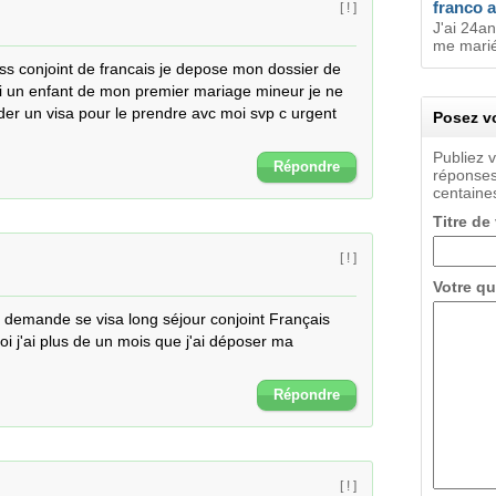
franco a
[ ! ]
J'ai 24an
me marié
 ss conjoint de francais je depose mon dossier de 
j ai un enfant de mon premier mariage mineur je ne 
der un visa pour le prendre avc moi svp c urgent 
Posez vo
Publiez 
Répondre
réponses
centaines
Titre de
[ ! ]
Votre qu
e demande se visa long séjour conjoint Français 
 j'ai plus de un mois que j'ai déposer ma 
Répondre
[ ! ]