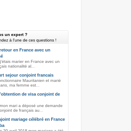
us un expert ?
dez à l'une de ces questions !
retour en France avec un
sé
j'étais marier en France avec un
ais nationalité al...
rt sejour conjoint francais
onctionnaire Mauritanien et marié
 ans, ma femme est...
'obtention de visa conjoint de
 mon mari a déposé une demande
onjoint de français au...
joint mariage célébré en France
aba
le 20 avril 2018 mon mariage a été