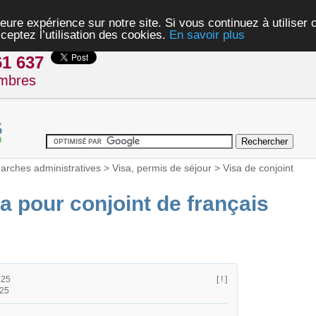
eure expérience sur notre site. Si vous continuez à utiliser
ceptez l’utilisation des cookies.
En savoir plus
61 637
mbres
rches administratives
>
Visa, permis de séjour
>
Visa de conjoint
 pour conjoint de français
h25
[ ! ]
h25