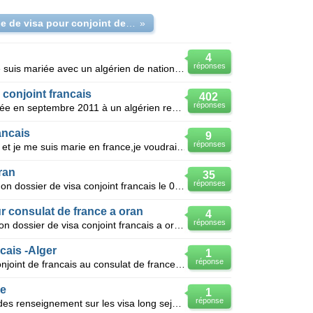
demande de visa pour conjoint de français
»
4
réponses
Voila bonjour , je suis algérienne je suis mariée avec un algérien de nationalité française ici en
 conjoint francais
402
réponses
Bonsoir, Francaise je me suis mariée en septembre 2011 à un algérien rentré sans visa en france. I
ancais
9
réponses
Bonsoir a tl monde je suis algerien et je me suis marie en france,je voudrais rentrer en algerie pou
ran
35
réponses
Salam tout le monde .jai depose mon dossier de visa conjoint francais le 04/03/2012 sachant que mon
ur consulat de france a oran
4
réponses
BJR a tout le monde.j'ai dèpose mon dossier de visa conjoint francais a oran le 01.08.2011.j'ai rien
ncais -Alger
1
réponse
Les delais de delivrance de visa conjoint de francais au consulat de france a alger ? avec un (Dos
ge
1
réponse
Voila je suis algerien et je voudrai des renseignement sur les visa long sejour pour me marie en fra