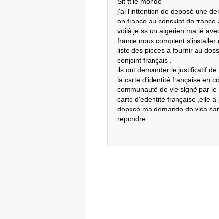
Slt tt le monde

j'ai l'inttention de deposé une d
en france au consulat de france a 
voilà je ss un algerien marié avec
france,nous comptent s'installer en
liste des pieces a fournir au dos
conjoint français .

ils ont demander le justificatif d
la carte d'identité française en co
communauté de vie signé par le co
carte d'edentité française ,elle a 
deposé ma demande de visa sans 
repondre.