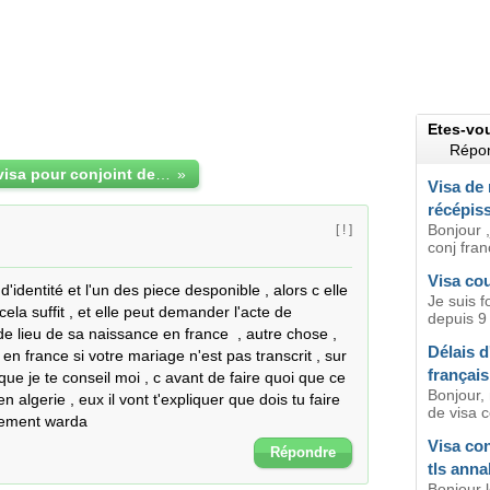
Etes-vo
Répon
demande de visa pour conjoint de français
»
Visa de 
récépis
Bonjour ,
[ ! ]
conj franç
Visa cou
'identité et l'un des piece desponible , alors c elle 
Je suis f
ela suffit , et elle peut demander l'acte de 
depuis 9
de lieu de sa naissance en france  , autre chose , 
Délais d
 en france si votre mariage n'est pas transcrit , sur 
français
e que je te conseil moi , c avant de faire quoi que ce 
Bonjour,
n algerie , eux il vont t'expliquer que dois tu faire 
de visa c
lement warda
Visa con
Répondre
tls ann
Bonjour 