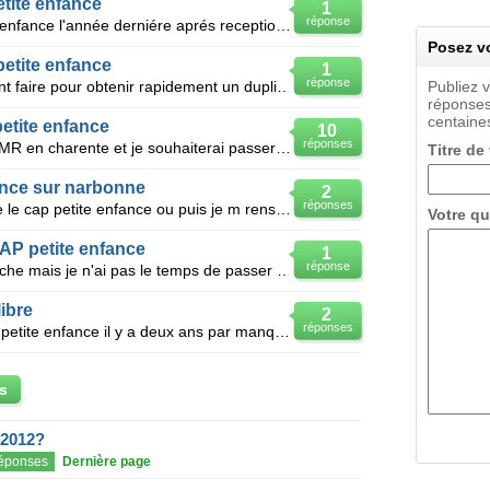
tite enfance
1
réponse
Bonjour, j ai passé mon cap petite enfance l'année derniére aprés reception du relevé de note j ai o
Posez vo
etite enfance
1
réponse
Jai perdu et je ne sais pas comment faire pour obtenir rapidement un duplicata de mon diplome: CAP p
Publiez 
réponses
centaines
etite enfance
10
réponses
Je suis actuelement salarié a L ADMR en charente et je souhaiterai passer un CAP petite enfance. po
Titre de
ance sur narbonne
2
réponses
Je voudrai passer en candidat libre le cap petite enfance ou puis je m renseigner
Votre qu
AP petite enfance
1
réponse
Je souhaite travailler dans une crèche mais je n'ai pas le temps de passer un CAP petite enfance ni
ibre
2
réponses
AUDE: bonjour j'ai passé mon cap petite enfance il y a deux ans par manque d'esperience ch les nouri
s
 2012?
éponses
Dernière page