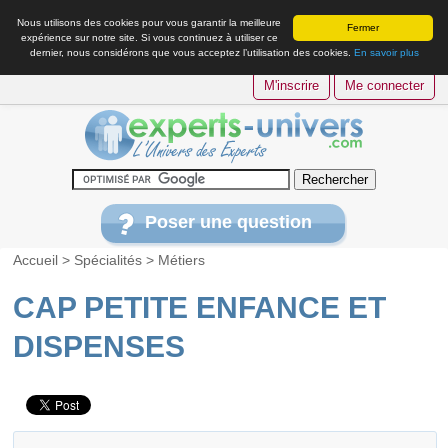
Nous utilisons des cookies pour vous garantir la meilleure
Fermer
expérience sur notre site. Si vous continuez à utiliser ce
dernier, nous considérons que vous acceptez l’utilisation des cookies.
En savoir plus
M'inscrire
Me connecter
Poser une question
Accueil
>
Spécialités
>
Métiers
CAP PETITE ENFANCE ET
DISPENSES