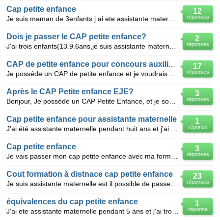
Cap petite enfance
12
réponses
Je suis maman de 3enfants j ai ete assistante maternelle pendant 29ans et j ai le bafa pour rentrer
Dois je passer le CAP petite enfance?
2
réponses
J'ai trois enfants(13.9.6ans,je suis assistante maternelle agréée depuis mars 2006;pour etre atsem :
CAP de petite enfance pour concours auxiliaire péricultrice?
17
réponses
Je posséde un CAP de petite enfance et je voudrais savoir si avec ce diplôme je peux me présenter au
Après le CAP Petite enfance EJE?
3
réponses
Bonjour, Je possède un CAP Petite Enfance, et je souhaiterai savoir si il est possible avec ce dipl
Cap petite enfance pour assistante maternelle
1
réponse
J'ai été assistante maternelle pendant huit ans et j'ai cessé cette activité il y a trois ans,puis j
Cap petite enfance
3
réponses
Je vais passer mon cap petite enfance avec ma formation d'assistante maternelle a la fin des 120 he
Cout formation à distnace cap petite enfance
23
réponses
Je suis assistante maternelle est il possible de passer le cap petite enfance à distance en gardant
équivalences du cap petite enfance
1
réponse
J'ai ete assistante maternelle pendant 5 ans et j'ai trois grandes filles et je vaudrais savoir si j