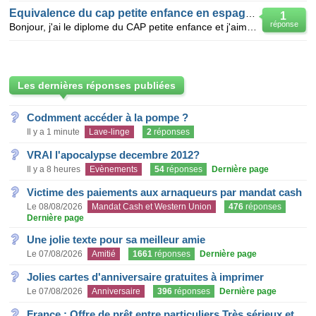
Equivalence du cap petite enfance en espagne
1
réponse
Bonjour, j'ai le diplome du CAP petite enfance et j'aimerais savoir l'equivalent de ce diplome en es
Les dernières réponses publiées
Codmment accéder à la pompe ?
Il y a 1 minute
Lave-linge
2
réponses
VRAI l'apocalypse decembre 2012?
Il y a 8 heures
Evènements
54
réponses
Dernière page
Victime des paiements aux arnaqueurs par mandat cash
Le 08/08/2026
Mandat Cash et Western Union
476
réponses
Dernière page
Une jolie texte pour sa meilleur amie
Le 07/08/2026
Amitié
1661
réponses
Dernière page
Jolies cartes d'anniversaire gratuites à imprimer
Le 07/08/2026
Anniversaire
396
réponses
Dernière page
France : Offre de prêt entre particuliers Très sérieux et