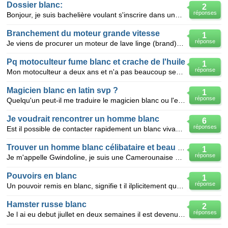
Dossier blanc:
2
réponses
Bonjour, je suis bachelière voulant s'inscrire dans une université française . J'ai téléchargé le
Branchement du moteur grande vitesse
1
réponse
Je viens de procurer un moteur de lave linge (brand)avec10fils a brancher COMMENTle detaille le voic
Pq motoculteur fume blanc et crache de l'huile
1
réponse
Mon motoculteur a deux ans et n'a pas beaucoup servi. Néanmoins hier il a fumé tout blanc. Un épais
Magicien blanc en latin svp ?
1
réponse
Quelqu'un peut-il me traduire le magicien blanc ou l'enchanteur blanc en latin s'il-vous-plait ?
Je voudrait rencontrer un homme blanc
6
réponses
Est il possible de contacter rapidement un blanc vivant au Cameroun? Je voudrait rencontrer un homme
Trouver un homme blanc célibataire et beau pour une relation sérieuse
1
réponse
Je m'appelle Gwindoline, je suis une Camerounaise âgée de 27 ans, je suis célibataire n'ayant pas en
Pouvoirs en blanc
1
réponse
Un pouvoir remis en blanc, signifie t il ilplicitement que le mandant vote les résolutions proposée
Hamster russe blanc
2
réponses
Je l ai eu debut jiullet en deux semaines il est devenu un peu blanc maintenant on est debut aout et