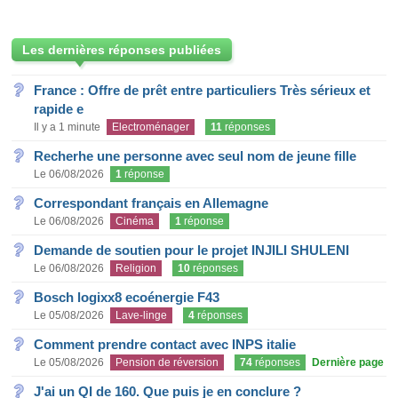
Les dernières réponses publiées
France : Offre de prêt entre particuliers Très sérieux et
rapide e
Il y a 1 minute
Electroménager
11
réponses
Recherhe une personne avec seul nom de jeune fille
Le 06/08/2026
1
réponse
Correspondant français en Allemagne
Le 06/08/2026
Cinéma
1
réponse
Demande de soutien pour le projet INJILI SHULENI
Le 06/08/2026
Religion
10
réponses
Bosch logixx8 ecoénergie F43
Le 05/08/2026
Lave-linge
4
réponses
Comment prendre contact avec INPS italie
Le 05/08/2026
Pension de réversion
74
réponses
Dernière page
J'ai un QI de 160. Que puis je en conclure ?