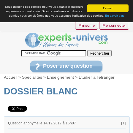
Nous utilisons des cookies pour vous garantir la meilleure
Fermer
expérience sur notre site. Si vous continuez à utiliser ce
dernier, nous considérons que vous acceptez l’utilisation des cookies.
En savoir plus
M'inscrire
Me connecter
Poser une question
Accueil
>
Spécialités
>
Enseignement
>
Etudier à l'étranger
DOSSIER BLANC
Question anonyme le 14/12/2017 à 15h07
[ ! ]