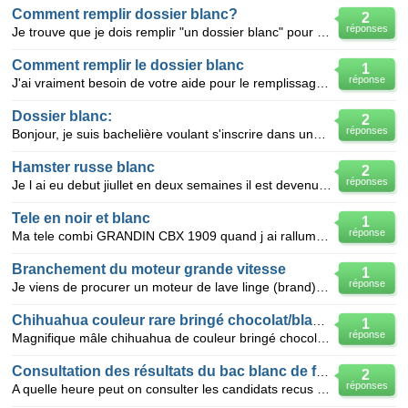
Comment remplir dossier blanc?
2
réponses
Je trouve que je dois remplir "un dossier blanc" pour s`inscrirer au universite. Mais je ne compren
Comment remplir le dossier blanc
1
réponse
J'ai vraiment besoin de votre aide pour le remplissage du dossier blanc pour une bourse d'étude supé
Dossier blanc:
2
réponses
Bonjour, je suis bachelière voulant s'inscrire dans une université française . J'ai téléchargé le
Hamster russe blanc
2
réponses
Je l ai eu debut jiullet en deux semaines il est devenu un peu blanc maintenant on est debut aout et
Tele en noir et blanc
1
réponse
Ma tele combi GRANDIN CBX 1909 quand j ai rallumer ma tele l image est en noir et blanc sur toutes l
Branchement du moteur grande vitesse
1
réponse
Je viens de procurer un moteur de lave linge (brand)avec10fils a brancher COMMENTle detaille le voic
Chihuahua couleur rare bringé chocolat/blanc lof poil c
1
réponse
Magnifique mâle chihuahua de couleur bringé chocolat et blanc inscrit au lof père : davishall Li
Consultation des résultats du bac blanc de francai
2
réponses
A quelle heure peut on consulter les candidats recus au bac blanc de francais en section STG