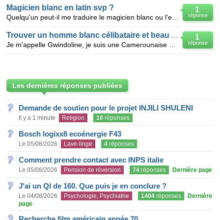
Magicien blanc en latin svp ?
1
réponse
Quelqu'un peut-il me traduire le magicien blanc ou l'enchanteur blanc en latin s'il-vous-plait ?
Trouver un homme blanc célibataire et beau pour une relation sérieuse
1
réponse
Je m'appelle Gwindoline, je suis une Camerounaise âgée de 27 ans, je suis célibataire n'ayant pas en
Les dernières réponses publiées
Demande de soutien pour le projet INJILI SHULENI
Il y a 1 minute
Religion
10
réponses
Bosch logixx8 ecoénergie F43
Le 05/08/2026
Lave-linge
4
réponses
Comment prendre contact avec INPS italie
Le 05/08/2026
Pension de réversion
74
réponses
Dernière page
J'ai un QI de 160. Que puis je en conclure ?
Le 04/08/2026
Psychologie, Psychiatrie
1404
réponses
Dernière
page
Recherche film américain année 70