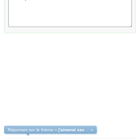
Réponses sur le thème «
j'aimerai savoir comment on s'inscrit sur le doculent blanc?
»