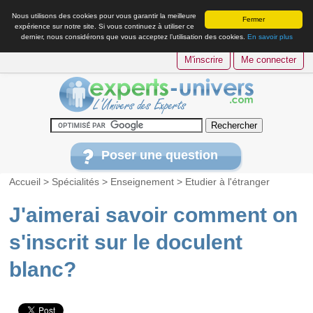
Nous utilisons des cookies pour vous garantir la meilleure
Fermer
expérience sur notre site. Si vous continuez à utiliser ce
dernier, nous considérons que vous acceptez l’utilisation des cookies.
En savoir plus
M'inscrire
Me connecter
Poser une question
Accueil
>
Spécialités
>
Enseignement
>
Etudier à l'étranger
J'aimerai savoir comment on
s'inscrit sur le doculent
blanc?