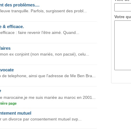
t des problèmes....
leuve tranquille. Parfois, surgissent des probl...
Votre qu
e & efficace.
 efficace : faire revenir l’être aimé. Quand...
faires
mon ex conjoint (non mariés, non pacsé), celu...
avocate
 de telephone, ainsi que l'adresse de Me Ben Bra...
?
gine marocaine,je me suis mariée au maroc en 2001...
nière page
entement mutuel
 un divorce par consentement mutuel svp...