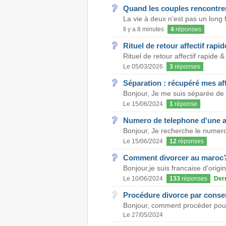
Quand les couples rencontren
La vie à deux n’est pas un long f
Il y a 8 minutes
4
réponses
Rituel de retour affectif rapid
Rituel de retour affectif rapide &
Le 05/03/2026
3
réponses
Séparation : récupéré mes af
Bonjour, Je me suis séparée de 
Le 15/06/2024
1
réponse
Numero de telephone d'une 
Bonjour, Je recherche le numero
Le 15/06/2024
12
réponses
Comment divorcer au maroc
Bonjour,je suis francaise d'ori
Le 10/06/2024
133
réponses
Der
Procédure divorce par cons
Bonjour, comment procéder pour
Le 27/05/2024