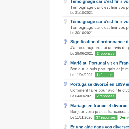
Témoignage car c’est finir vo
Témoignage car c’est finir vos p
Le 31/10/2021
Témoignage car c’est finir vo
Témoignage car c’est finir vos p
Le 30/10/2021
Signification d'ordonnance du
J'ai recu aujourd'hui un avis de
Le 29/06/2021
2
réponses
Marié au Portugal vit en Fran
Bonjour je suis portugais et je 
Le 11/04/2021
1
réponse
Portugaise divorcé en 1999 e
Comment faire pour avoir le divo
Le 04/03/2021
2
réponses
Mariage en france et divorce 
Bonjour voila je suis francaises 
Le 11/11/2020
37
réponses
Derni
Et une aide dans vos diverse