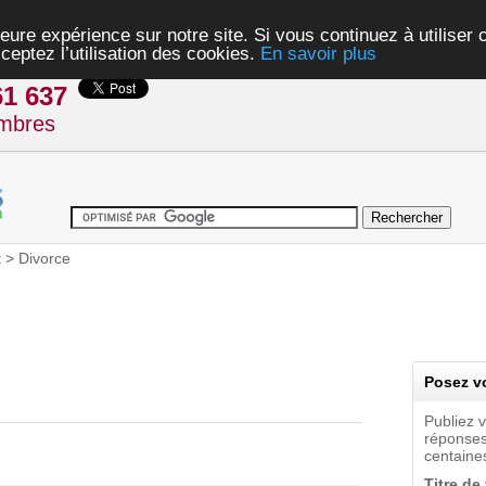
eure expérience sur notre site. Si vous continuez à utiliser
ceptez l’utilisation des cookies.
En savoir plus
61 637
mbres
t
>
Divorce
Posez vo
Publiez 
réponses
centaines
Titre de