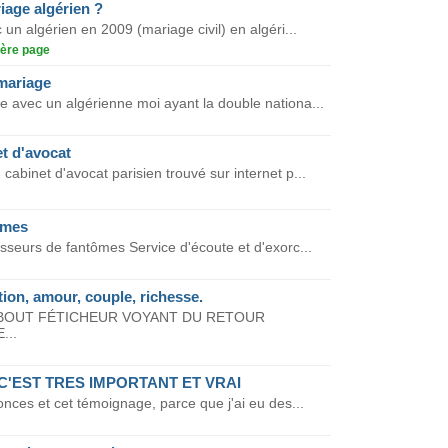
iage algérien ?
un algérien en 2009 (mariage civil) en algéri...
ère page
emariage
e avec un algérienne moi ayant la double nationa...
et d'avocat
cabinet d'avocat parisien trouvé sur internet p...
èmes
seurs de fantômes Service d'écoute et d'exorc...
ction, amour, couple, richesse.
BOUT FÉTICHEUR VOYANT DU RETOUR
...
 C'EST TRES IMPORTANT ET VRAI
onces et cet témoignage, parce que j'ai eu des...