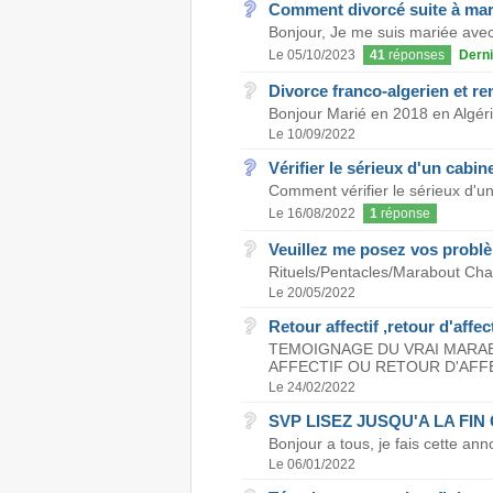
Comment divorcé suite à mar
Bonjour, Je me suis mariée avec 
Le 05/10/2023
41
réponses
Derni
Divorce franco-algerien et r
Bonjour Marié en 2018 en Algéri
Le 10/09/2022
Vérifier le sérieux d'un cabin
Comment vérifier le sérieux d'un 
Le 16/08/2022
1
réponse
Veuillez me posez vos probl
Rituels/Pentacles/Marabout Chas
Le 20/05/2022
Retour affectif ,retour d'affe
TEMOIGNAGE DU VRAI MARA
AFFECTIF OU RETOUR D'AFFE
Le 24/02/2022
SVP LISEZ JUSQU'A LA FIN
Bonjour a tous, je fais cette ann
Le 06/01/2022