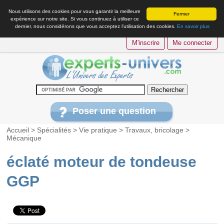
Nous utilisons des cookies pour vous garantir la meilleure
Fermer
expérience sur notre site. Si vous continuez à utiliser ce
dernier, nous considérons que vous acceptez l’utilisation des cookies.
En savoir plus
M'inscrire
Me connecter
Poser une question
Accueil
>
Spécialités
>
Vie pratique
>
Travaux, bricolage
>
Mécanique
éclaté moteur de tondeuse
GGP