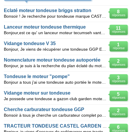
Eclaté moteur tondeuse briggs stratton
8
réponses
Bonsoir ! Je recherche pour tondeuse marque CASTELGARDEN année 1999 type R484TR l'éclaté du moteur B
Lanceur moteur tondeuse thermique
11
réponses
Bonjour,est ce qu' un lanceur moteur tecumseh vantage 35(E-36102) d'une tondeuse thermique peut remp
Vidange tondeuse V 35
1
réponse
Bonjour, Je viens de récupérer une tondeuse GGP EP 434 TR avec un moteur V35 de 150 cc. Je veux fa
Nomenclature moteur tondeuse autoportée
2
réponses
Bonjour, je suis à la recherche du plan éclaté du moteur de ma tondeuse auto portée Husqvarna LT 1
Tondeuse le moteur "pompe"
3
réponses
Bonjour a tous j'ai une tondeuse auto portée le moteur démarre mais le régime n'est pas stable il po
Vidange moteur sur tondeuse
5
réponses
Je possede une tondeuse a gazon club garden moteur brigg§straton intek pro 60 ohv je ne trouve p
Cherche carburateur tondeuse GGP
2
réponses
Bonsoir à tous je cherche un carburateur complet pour une tondeuse GGP, moteur SV 150. sur le ca
TRACTEUR TONDEUSE CASTEL GARDEN S'ARRETE !
6
réponses
Bonjour, je viens d'essayer de redémarrer mon tracteur tondeuse Castel Garden, le problème est q