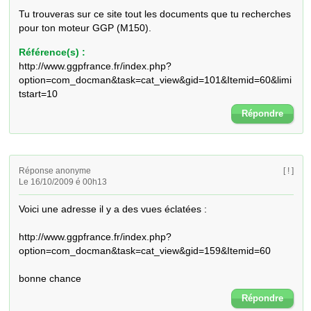
Tu trouveras sur ce site tout les documents que tu recherches 
pour ton moteur GGP (M150).
Référence(s) :
http://www.ggpfrance.fr/index.php?
option=com_docman&task=cat_view&gid=101&Itemid=60&limi
tstart=10
Répondre
Réponse anonyme
[ ! ]
Le 16/10/2009 é 00h13
Voici une adresse il y a des vues éclatées :

http://www.ggpfrance.fr/index.php?
option=com_docman&task=cat_view&gid=159&Itemid=60

bonne chance
Répondre