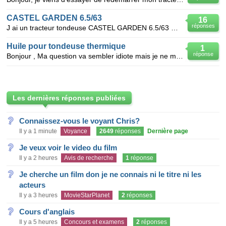
CASTEL GARDEN 6.5/63
16
réponses
J ai un tracteur tondeuse CASTEL GARDEN 6.5/63 moteur Briggs Stratton je recherche le schéma électr
Huile pour tondeuse thermique
1
réponse
Bonjour , Ma question va sembler idiote mais je ne m'y connais pas du tout . On m'a donné une tond
Les dernières réponses publiées
Connaissez-vous le voyant Chris?
Il y a 1 minute
Voyance
2649
réponses
Dernière page
Je veux voir le video du film
Il y a 2 heures
Avis de recherche
1
réponse
Je cherche un film don je ne connais ni le titre ni les
acteurs
Il y a 3 heures
MovieStarPlanet
2
réponses
Cours d'anglais
Il y a 5 heures
Concours et examens
2
réponses