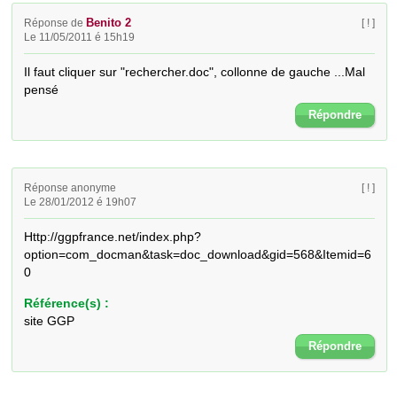
Benito 2
Réponse de
[ ! ]
Le 11/05/2011 é 15h19
Il faut cliquer sur "rechercher.doc", collonne de gauche ...Mal 
pensé
Répondre
Réponse anonyme
[ ! ]
Le 28/01/2012 é 19h07
Http://ggpfrance.net/index.php?
option=com_docman&task=doc_download&gid=568&Itemid=6
0
Référence(s) :
site GGP
Répondre