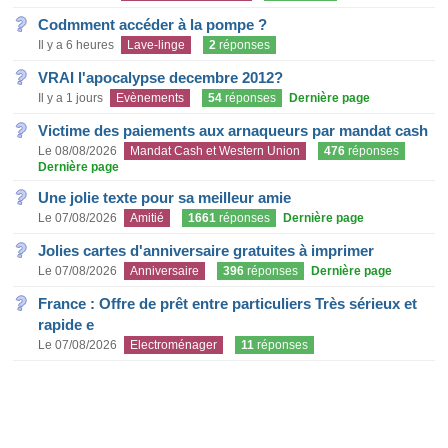
Codmment accéder à la pompe ?
Il y a 6 heures
Lave-linge
2
réponses
VRAI l'apocalypse decembre 2012?
Il y a 1 jours
Evènements
54
réponses
Dernière page
Victime des paiements aux arnaqueurs par mandat cash
Le 08/08/2026
Mandat Cash et Western Union
476
réponses
Dernière page
Une jolie texte pour sa meilleur amie
Le 07/08/2026
Amitié
1661
réponses
Dernière page
Jolies cartes d'anniversaire gratuites à imprimer
Le 07/08/2026
Anniversaire
396
réponses
Dernière page
France : Offre de prêt entre particuliers Très sérieux et
rapide e
Le 07/08/2026
Electroménager
11
réponses