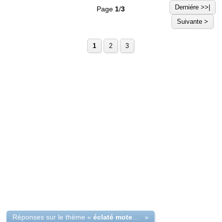
Derniére >>|
Page
1
/
3
Suivante >
1
2
3
Réponses sur le thème «
éclaté moteur de tondeuse GGP
»