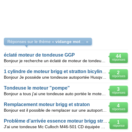
Réponses sur le thème «
vidange moteur sur tondeuse
»
éclaté moteur de tondeuse GGP
44
réponses
Bonjour je recherche un éclaté de moteur de tondeuse auto tractée CASTEL GARDEN.Modèle moteur GGP
1 cylindre de moteur brigg et stratton bicylindre plein d'essence
2
réponses
Bonjour Je possède une tondeuse autoportée Husqvarna CTH 160 avec un moteur brigg et stratton bi
Tondeuse le moteur "pompe"
3
réponses
Bonjour a tous j'ai une tondeuse auto portée le moteur démarre mais le régime n'est pas stable il po
Remplacement moteur brigg et straton
4
réponses
Bonjour est il possible de remplacer sur une autoportée un moteur brigg diamond I/C 15,5HP OHV mo
Problème d'arrivée essence moteur brigg straton
1
réponse
J'ai une tondeuse Mc Culloch M46-501 CD équipée de moteur Brigg Straton Après démarrage l'essence c