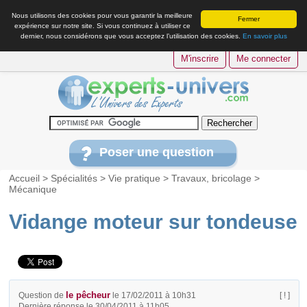
Nous utilisons des cookies pour vous garantir la meilleure
Fermer
expérience sur notre site. Si vous continuez à utiliser ce
dernier, nous considérons que vous acceptez l’utilisation des cookies.
En savoir plus
M'inscrire
Me connecter
Poser une question
Accueil
>
Spécialités
>
Vie pratique
>
Travaux, bricolage
>
Mécanique
Vidange moteur sur tondeuse
le pêcheur
Question de
le 17/02/2011 à 10h31
[ ! ]
Dernière réponse le 30/04/2011 à 11h05