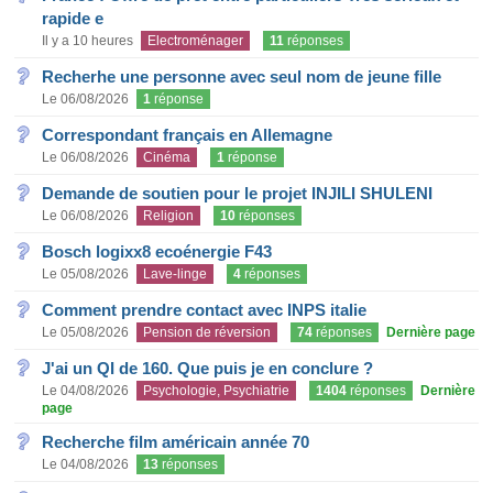
rapide e
Il y a 10 heures
Electroménager
11
réponses
Recherhe une personne avec seul nom de jeune fille
Le 06/08/2026
1
réponse
Correspondant français en Allemagne
Le 06/08/2026
Cinéma
1
réponse
Demande de soutien pour le projet INJILI SHULENI
Le 06/08/2026
Religion
10
réponses
Bosch logixx8 ecoénergie F43
Le 05/08/2026
Lave-linge
4
réponses
Comment prendre contact avec INPS italie
Le 05/08/2026
Pension de réversion
74
réponses
Dernière page
J'ai un QI de 160. Que puis je en conclure ?
Le 04/08/2026
Psychologie, Psychiatrie
1404
réponses
Dernière
page
Recherche film américain année 70
Le 04/08/2026
13
réponses