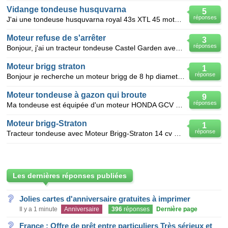
Vidange tondeuse husquvarna
5
réponses
J'ai une tondeuse husquvarna royal 43s XTL 45 moteur briggs et straton, je ne trouve pas la vis de v
Moteur refuse de s'arrêter
3
réponses
Bonjour, j'ai un tracteur tondeuse Castel Garden avec moteur Brigg et Straton. Si je tourne la clef
Moteur brigg straton
1
réponse
Bonjour je recherche un moteur brigg de 8 hp diametre de l'axe 2.5 cm et 8.5cm de long pour ton
Moteur tondeuse à gazon qui broute
9
réponses
Ma tondeuse est équipée d'un moteur HONDA GCV 160.Pas de problème d'allumage, lors de la tonte il se
Moteur brigg-Straton
1
réponse
Tracteur tondeuse avec Moteur Brigg-Straton 14 cv Mono il démmarre facilelement une fois que l'on me
Les dernières réponses publiées
Jolies cartes d'anniversaire gratuites à imprimer
Il y a 1 minute
Anniversaire
396
réponses
Dernière page
France : Offre de prêt entre particuliers Très sérieux et