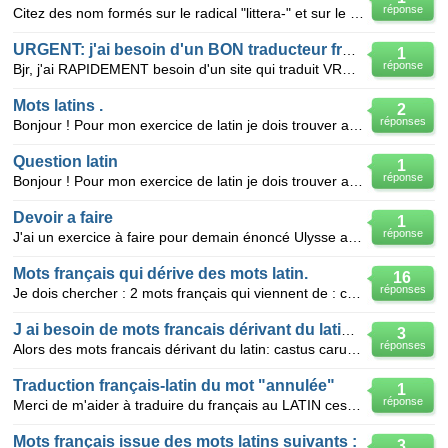
réponse
Citez des nom formés sur le radical "littera-" et sur le radical "lettr-" A partir de la racine lat
URGENT: j'ai besoin d'un BON traducteur français en anglais
1
réponse
Bjr, j'ai RAPIDEMENT besoin d'un site qui traduit VRAIMENT le français en anglais et pas mot à mot!
Mots latins .
2
réponses
Bonjour ! Pour mon exercice de latin je dois trouver au minimum trois mots (pour chaque mot) en fr
Question latin
1
réponse
Bonjour ! Pour mon exercice de latin je dois trouver au minimum trois mots (pour chaque mot) en fr
Devoir a faire
1
réponse
J'ai un exercice à faire pour demain énoncé Ulysse a du passé de nombreuses années à parcourir la
Mots français qui dérive des mots latin.
16
réponses
Je dois chercher : 2 mots français qui viennent de : carmen, - inis n. = le poème 2 mots françai
J ai besoin de mots francais dérivant du latin pour jeudi
3
réponses
Alors des mots francais dérivant du latin: castus carus caldus(adjectifs) captiare canta
Traduction français-latin du mot "annulée"
1
réponse
Merci de m'aider à traduire du français au LATIN ces deux mots : "terre annulée" dans le sens de eff
Mots français issue des mots latins suivants :
3