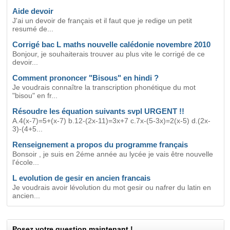
Aide devoir
J'ai un devoir de français et il faut que je redige un petit
resumé de...
Corrigé bac L maths nouvelle calédonie novembre 2010
Bonjour, je souhaiterais trouver au plus vite le corrigé de ce
devoir...
Comment prononcer "Bisous" en hindi ?
Je voudrais connaître la transcription phonétique du mot
"bisou" en fr...
Résoudre les équation suivants svpl URGENT !!
A.4(x-7)=5+(x-7) b.12-(2x-11)=3x+7 c.7x-(5-3x)=2(x-5) d.(2x-
3)-(4+5...
Renseignement a propos du programme français
Bonsoir , je suis en 2éme année au lycée je vais être nouvelle
l'école...
L evolution de gesir en ancien francais
Je voudrais avoir lévolution du mot gesir ou nafrer du latin en
ancien...
Posez votre question maintenant !