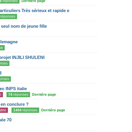
6
réponses
Dernière page
articuliers Très sérieux et rapide e
réponses
eul nom de jeune fille
llemagne
se
projet INJILI SHULENI
nses
3
onses
c INPS italie
n
74
réponses
Dernière page
e en conclure ?
trie
1404
réponses
Dernière page
née 70