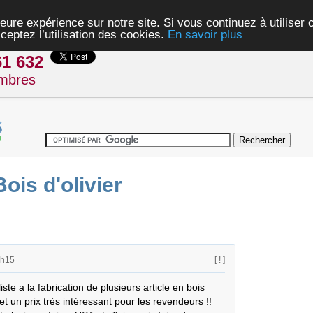
eure expérience sur notre site. Si vous continuez à utiliser
ceptez l’utilisation des cookies.
En savoir plus
61 632
mbres
ois d'olivier
5h15
[ ! ]
e a la fabrication de plusieurs article en bois 
t un prix très intéressant pour les revendeurs !! 