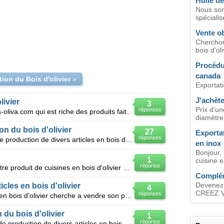
Huile de
Nous som
spécialisé
Vente ob
Cherchon
bois d'oli
Procédur
canada
ion du Bois d'olivier
»
Exportati
J'achète
livier
3
Prix d'un
réponses
Bienvenue sur notre site www.bella-oliva.com qui est riche des produits faite avec de bois principal
diamètre 
on du bois d'olivier
27
Exporta
réponses
Maryam : une société tunisienne de production de divers articles en bois d'olivier La société Ma
en inox
Bonjour,
1
cuisine e
réponse
Salut Nous cherchons à vendre notre produit de cuisines en bois d'olivier en Tunisie ou à l'étrange
Compléme
Devenez 
icles en bois d'olivier
4
CREEZ V
réponses
Société de fabrication des articles en bois d'olivier cherche a vendre son produit en Europe une r
 du bois d'olivier
1
réponse
ONS ART :une société tunisienne de production de divers articles en bois d'olivier( Saladier, mortie