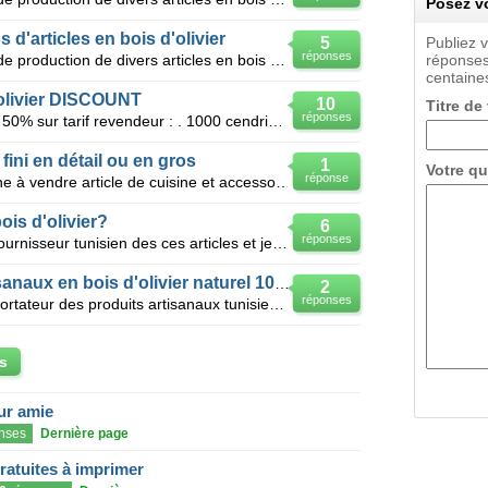
Posez vo
s d'articles en bois d'olivier
5
Publiez 
réponses
ONS ART :une société tunisienne de production de divers articles en bois d'olivier( Saladier, mortie
réponses
centaines
 olivier DISCOUNT
10
Titre de
réponses
Désotckage URGENT remise 30 à 50% sur tarif revendeur : . 1000 cendriers en bois olivier . 6000
 fini en détail ou en gros
1
Votre qu
réponse
Société tunisienne à nabeul cherche à vendre article de cuisine et accessoire de table en bois d'oli
is d'olivier?
6
réponses
Article en bois d'olivier, je suis un fournisseur tunisien des ces articles et je cherche des revend
Fournisseur des articles artisanaux en bois d'olivier naturel 100%
2
réponses
Bonjour Je suis un fournisseur exportateur des produits artisanaux tunisien en bois d'olivier je ch
s
eur amie
nses
Dernière page
gratuites à imprimer