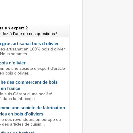
us un expert ?
dez à l'une de ces questions !
 gros artisanat bois d olivier
les artisanat en 100% bois d olivier
. Nous sommes...
ois d'olivier
mes une société d'export d'article
n bois d'olivier...
che des commercant de bois
r en france
Je suis Gérant d'une société
é dans la fabricatio...
mme une societe de fabrication
cles en bois d'oliviers
he des revendeurs en europe ou
des articles de cuisin...