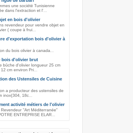
 figue de barbari
mes une société Tunisienne
e dans l'extraction et l'...
jet en bois d'olivier
s revendeur pour vendre objet en
vier ( coupe à frui...
e d'exportation bois d'olivier à
on du bois olivier à canada...
 bois d'olivier brut
e bûche d'olivier longueur 25 cm
12 cm environ Pri...
tion des Ustensiles de Cuisine
 on a producteur des ustensiles de
n inox{304, 18c...
nt activité métiers de l'olivier
Revendeur "Art Méditerranée"
OTRE ENTREPRISE ELAR...