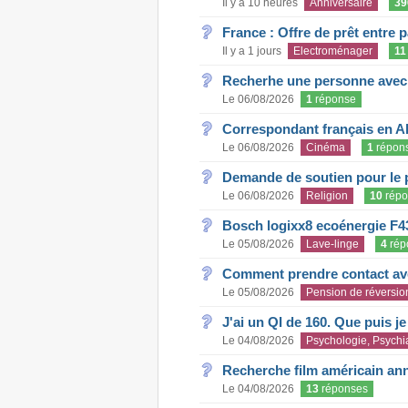
Il y a 10 heures
Anniversaire
39
France : Offre de prêt entre p
Il y a 1 jours
Electroménager
11
Recherhe une personne avec s
Le 06/08/2026
1
réponse
Correspondant français en A
Le 06/08/2026
Cinéma
1
répon
Demande de soutien pour le 
Le 06/08/2026
Religion
10
répo
Bosch logixx8 ecoénergie F4
Le 05/08/2026
Lave-linge
4
rép
Comment prendre contact ave
Le 05/08/2026
Pension de réversio
J'ai un QI de 160. Que puis j
Le 04/08/2026
Psychologie, Psychia
Recherche film américain an
Le 04/08/2026
13
réponses