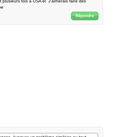
plusieurs fois a USA et  J'aimerais faire des 
pe
Répondre