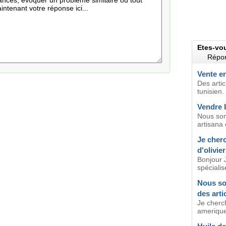
Etes-vo
Répon
Vente en
Des artic
tunisien
Vendre b
Nous som
artisana e
Je cher
d'olivie
Bonjour 
spécialis
Nous so
des arti
Je cherc
amerique 