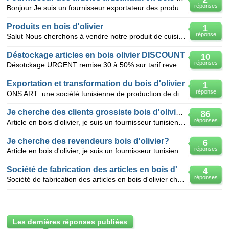
réponses
Bonjour Je suis un fournisseur exportateur des produits artisanaux tunisien en bois d'olivier je ch
Produits en bois d'olivier
1
réponse
Salut Nous cherchons à vendre notre produit de cuisines en bois d'olivier en Tunisie ou à l'étrange
Déstockage articles en bois olivier DISCOUNT
10
réponses
Désotckage URGENT remise 30 à 50% sur tarif revendeur : . 1000 cendriers en bois olivier . 6000
Exportation et transformation du bois d'olivier
1
réponse
ONS ART :une société tunisienne de production de divers articles en bois d'olivier( Saladier, mortie
Je cherche des clients grossiste bois d'olivier?
86
réponses
Article en bois d'olivier, je suis un fournisseur tunisien des ces articles et je cherche des revend
Je cherche des revendeurs bois d'olivier?
6
réponses
Article en bois d'olivier, je suis un fournisseur tunisien des ces articles et je cherche des revend
Société de fabrication des articles en bois d'olivier
4
réponses
Société de fabrication des articles en bois d'olivier cherche a vendre son produit en Europe une r
Les dernières réponses publiées