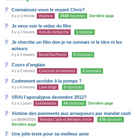
Connaissez-vous le voyant Chris?
Il y a 1 minute
Voyance
2649
réponses
Dernière page
Je veux voir le video du film
Il y a 2 heures
Avis de recherche
1
réponse
Je cherche un film don je ne connais ni le titre ni les
acteurs
Il y a 3 heures
MovieStarPlanet
2
réponses
Cours d'anglais
Il y a 5 heures
Concours et examens
2
réponses
Codmment accéder à la pompe ?
Il y a 6 heures
Lave-linge
2
réponses
VRAI l'apocalypse decembre 2012?
Il y a 1 jours
Evènements
54
réponses
Dernière page
Victime des paiements aux arnaqueurs par mandat cash
Le 08/08/2026
Mandat Cash et Western Union
476
réponses
Dernière page
Une jolie texte pour sa meilleur amie