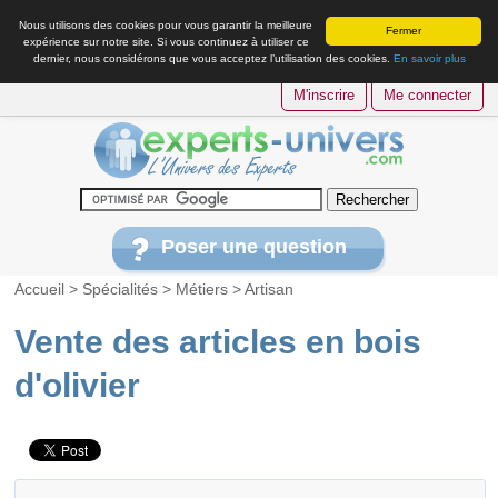
Nous utilisons des cookies pour vous garantir la meilleure
Fermer
expérience sur notre site. Si vous continuez à utiliser ce
dernier, nous considérons que vous acceptez l’utilisation des cookies.
En savoir plus
M'inscrire
Me connecter
Poser une question
Accueil
>
Spécialités
>
Métiers
>
Artisan
Vente des articles en bois
d'olivier