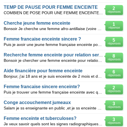
TEMP DE PAUSE POUR FEMME ENCEINTE
2
réponses
COMBIEN DE POSE POUR UNE FEMME ENCEINTE QUI TRAVAIL 9 HEURE DE SUITE PAR JOUR DANS LA RESTAURATION?
Cherche jeune femme enceinte
1
réponse
Bonsoir Je cherche une femme afro-antillaise (voire d'origine africaine) vivant en France et actuel
Femme francaise enceinte sincere ?
5
réponses
Puis je avoir une jeune femme française enceinte pour fonder famille?passer son chemin pas sincère.é
Recherche femme enceinte pour relation serieuse
8
réponses
Bonsoir je chercher une femme enceinte pour relation sérieuse sur le Havre ou dans les environ ,ou f
Aide financière pour femme enceinte
6
réponses
Bonjour, j'ai 18 ans et je suis enceinte de 2 mois et demis, Le père de l'enfant na pas de travail
Femme francaise sincere enceinte?
2
réponses
Puis je trouver une femme française enceinte avec qui fonder un foyer? Mais je la veux sincère dans
Conge accouchement jumeaux
3
réponses
Salam je ss enseignante en public ,et je ss enceinte de 6 mois j attendais des jumeaux inchaallah,es
Femme enceinte et tuberculoses?
3
réponses
Je veux savoir quels sont les signes radiographiques de la tuberculose pulmonaire en phase de contag