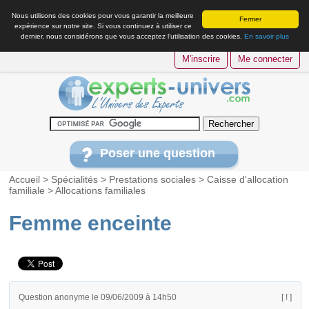
Nous utilisons des cookies pour vous garantir la meilleure
Fermer
expérience sur notre site. Si vous continuez à utiliser ce
dernier, nous considérons que vous acceptez l’utilisation des cookies.
En savoir plus
M'inscrire
Me connecter
Poser une question
Accueil
>
Spécialités
>
Prestations sociales
>
Caisse d'allocation
familiale
>
Allocations familiales
Femme enceinte
Question anonyme le 09/06/2009 à 14h50
[ ! ]