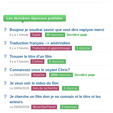
Les dernières réponses publiées
Boujour je voudrai savoir que veut dire napiyon merci
Il y a 1 minute
Sujets
25
réponses
Dernière page
Traduction français --> amérindien
Il y a 3 heures
Traduction et apprentissage
1
réponse
Trouver le titre d'un film
Il y a 5 heures
Cinéma
3
réponses
Connaissez-vous le voyant Chris?
Le 09/08/2026
Voyance
2650
réponses
Dernière page
Je veux voir le video du film
Le 09/08/2026
Avis de recherche
1
réponse
Je cherche un film don je ne connais ni le titre ni les
acteurs
Le 09/08/2026
MovieStarPlanet
2
réponses