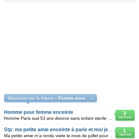
Réponses sur le thème «
Femme enceinte
»
Homme pour femme enceinte
3
réponses
Homme Paris sud 53 ans divorce sans enfant sterile etudes sups cherche femme enceinte et seule voula
Stp: ma petite amie enceinte à paris et moi jss au maroc
1
réponse
Ma petite amie m'a rendu visite le mois de juillet pour passer les vacances chez moi au Maroc, on a