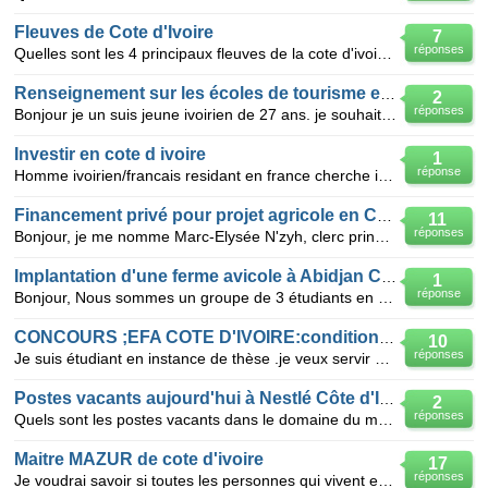
Fleuves de Cote d'Ivoire
7
réponses
Quelles sont les 4 principaux fleuves de la cote d'ivoire?
Renseignement sur les écoles de tourisme en cote d'ivoire
2
réponses
Bonjour je un suis jeune ivoirien de 27 ans. je souhaiterais avoir des renseignement sur toutes les
Investir en cote d ivoire
1
réponse
Homme ivoirien/francais residant en france cherche investisseur pour la cote d ivoire dans le domai
Financement privé pour projet agricole en Cote d'ivoire?
11
réponses
Bonjour, je me nomme Marc-Elysée N'zyh, clerc principal au cabinet d'Agent d'Affaire Judicaire ANZ'I
Implantation d'une ferme avicole à Abidjan Côte d'Ivoire
1
réponse
Bonjour, Nous sommes un groupe de 3 étudiants en Master 2 Gestion de la Micro Entreprise. Dans le
CONCOURS ;EFA COTE D'IVOIRE:condition de candidature
10
réponses
Je suis étudiant en instance de thèse .je veux servir mon pays dans mon domaine aux coté des Forces
Postes vacants aujourd'hui à Nestlé Côte d'Ivoire
2
réponses
Quels sont les postes vacants dans le domaine du management de la qualité à Nestlé Côte d'Ivoire à c
Maitre MAZUR de cote d'ivoire
17
réponses
Je voudrai savoir si toutes les personnes qui vivent en Cote d'Ivoire connaissent le grand Maitre MA