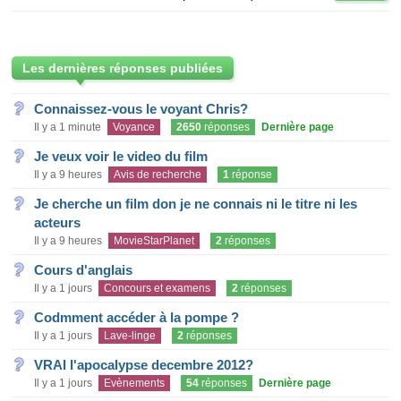
Les dernières réponses publiées
Connaissez-vous le voyant Chris?
Il y a 1 minute
Voyance
2650
réponses
Dernière page
Je veux voir le video du film
Il y a 9 heures
Avis de recherche
1
réponse
Je cherche un film don je ne connais ni le titre ni les
acteurs
Il y a 9 heures
MovieStarPlanet
2
réponses
Cours d'anglais
Il y a 1 jours
Concours et examens
2
réponses
Codmment accéder à la pompe ?
Il y a 1 jours
Lave-linge
2
réponses
VRAI l'apocalypse decembre 2012?
Il y a 1 jours
Evènements
54
réponses
Dernière page