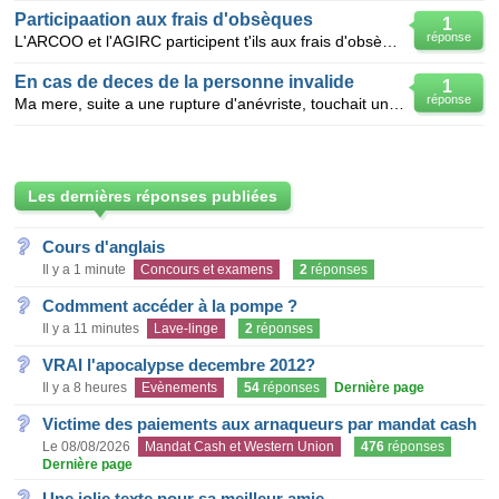
Participaation aux frais d'obsèques
1
réponse
L'ARCOO et l'AGIRC participent t'ils aux frais d'obsèques ?
En cas de deces de la personne invalide
1
réponse
Ma mere, suite a une rupture d'anévriste, touchait une allocation adulte handicapé par la COTOREP. E
Les dernières réponses publiées
Cours d'anglais
Il y a 1 minute
Concours et examens
2
réponses
Codmment accéder à la pompe ?
Il y a 11 minutes
Lave-linge
2
réponses
VRAI l'apocalypse decembre 2012?
Il y a 8 heures
Evènements
54
réponses
Dernière page
Victime des paiements aux arnaqueurs par mandat cash
Le 08/08/2026
Mandat Cash et Western Union
476
réponses
Dernière page
Une jolie texte pour sa meilleur amie