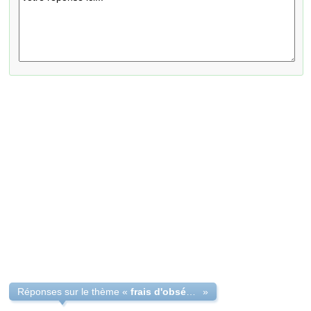
Réponses sur le thème «
frais d'obséques
»