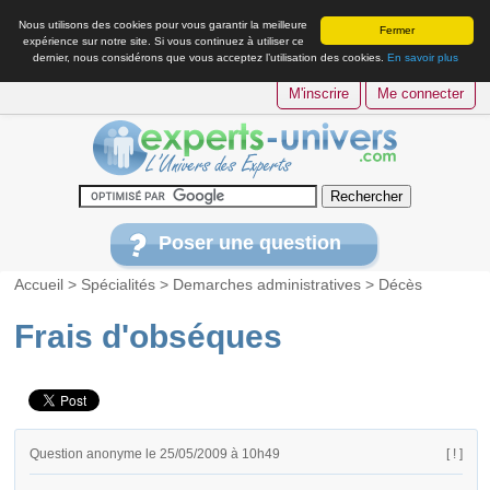
Nous utilisons des cookies pour vous garantir la meilleure
Fermer
expérience sur notre site. Si vous continuez à utiliser ce
dernier, nous considérons que vous acceptez l’utilisation des cookies.
En savoir plus
M'inscrire
Me connecter
Poser une question
Accueil
>
Spécialités
>
Demarches administratives
>
Décès
Frais d'obséques
Question anonyme le 25/05/2009 à 10h49
[ ! ]