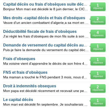
Capital décès ou frais d'obsèques suite décès conjoin
1
réponse
Bonjour Mon mari est décédé le 8 juin dernier, le CICAS m'a dit qu'il fallait que je me renseigne s
Mes droits -capital décés et frais d'obséques
2
réponses
Veuve d'un ancien combattant d'algerie,a sa mort en 1997,j'etais informer que je n'avais pas droit a
Déductibilité fiscale de frais d'obsèques
4
réponses
J'ai réglé les frais d'obsèques de mon fils suite à son décès, celui-ci vivant à notre domicile depu
Demande de versement du capital décès aux pompes funèbres
1
réponse
Puis-je faire la demande du versement du capital décès auprès de la cpam suite au décès de ma soeur
Frais d'obseques
1
réponse
Ma voisine vient d'apprendre le décès de son frére 42 ans , ses parents sont décédés, reste sa soeu
FNS et frais d'obsèques
1
réponse
Ma maman a touché le FNS pendant 3 mois, nous devons rembourser 680,€. Elle avait 40000 € environ su
Droit à indemnités obseques
2
réponses
Mon papa est décédé récemment et recevait une pension retraite camarca. ma maman va toucher sa pens
Le capital décès
1
réponse
Mon mari est décédé fin septembre. Je souhaiterais savoir si votre caisse prévoit un capital décès,