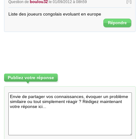
boulou32
Question de
le 01/09/2012 à 08h59
[ ! ]
Liste des joueurs congolais evoluant en europe
Répondre
Publiez votre réponse