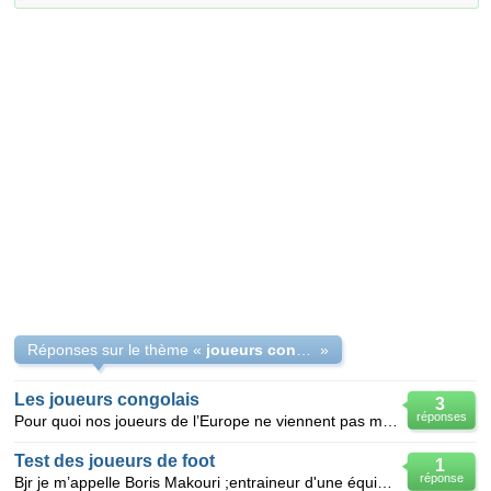
Réponses sur le thème «
joueurs congolais du congo brazzaville
»
Les joueurs congolais
3
réponses
Pour quoi nos joueurs de l’Europe ne viennent pas massivement jouer pour notre pays?Qui sont_ils,dan
Test des joueurs de foot
1
réponse
Bjr je m’appelle Boris Makouri ;entraineur d'une équipe de foot amateur au Congo-Brazzavil