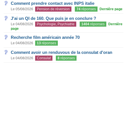
Comment prendre contact avec INPS italie
Le 05/08/2026
Pension de réversion
74
réponses
Dernière page
J'ai un QI de 160. Que puis je en conclure ?
Le 04/08/2026
Psychologie, Psychiatrie
1404
réponses
Dernière
page
Recherche film américain année 70
Le 04/08/2026
13
réponses
Comment avoir un renduvous de la consulat d'oran
Le 04/08/2026
Consulat
8
réponses