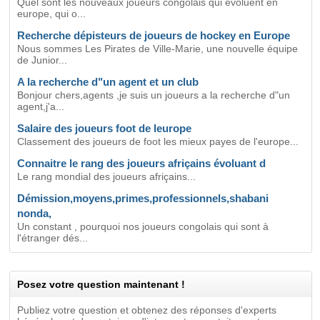
Quel sont les nouveaux joueurs congolais qui evoluent en
europe, qui o...
Recherche dépisteurs de joueurs de hockey en Europe
Nous sommes Les Pirates de Ville-Marie, une nouvelle équipe
de Junior...
A la recherche d"un agent et un club
Bonjour chers,agents ,je suis un joueurs a la recherche d"un
agent,j'a...
Salaire des joueurs foot de leurope
Classement des joueurs de foot les mieux payes de l'europe...
Connaitre le rang des joueurs afriçains évoluant d
Le rang mondial des joueurs afriçains...
Démission,moyens,primes,professionnels,shabani
nonda,
Un constant , pourquoi nos joueurs congolais qui sont à
l'étranger dés...
Posez votre question maintenant !
Publiez votre question et obtenez des réponses d'experts