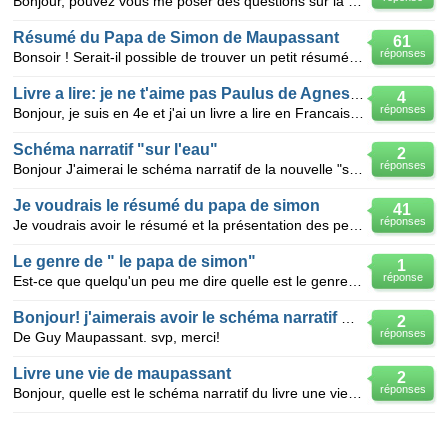
Bonjour, pouvez vous me poser des questions sur la nouvelle le Papa de Simon de Maupassant, c'est po
Résumé du Papa de Simon de Maupassant
61
réponses
Bonsoir ! Serait-il possible de trouver un petit résumé du texte "Le papa de Simon" de Maupassant ?
Livre a lire: je ne t'aime pas Paulus de Agnes Desarthe
4
réponses
Bonjour, je suis en 4e et j'ai un livre a lire en Francais: je ne t'aime pas Paulus de Agnes Desart
Schéma narratif "sur l'eau"
2
réponses
Bonjour J'aimerai le schéma narratif de la nouvelle "sur l'eau" de guy de maupassant s'il vous pla
Je voudrais le résumé du papa de simon
41
réponses
Je voudrais avoir le résumé et la présentation des personnages du papa de simon de guy de maupassant
Le genre de " le papa de simon"
1
réponse
Est-ce que quelqu'un peu me dire quelle est le genre du livre de "le papa de simon" de guy de Maupas
Bonjour! j'aimerais avoir le schéma narratif de" Première neige"
2
réponses
De Guy Maupassant. svp, merci!
Livre une vie de maupassant
2
réponses
Bonjour, quelle est le schéma narratif du livre une vie de Guy de Maupassant ? svp c'est urgent