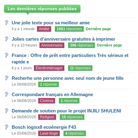
Les dernières réponses publiées
Une jolie texte pour sa meilleur amie
Il y a 1 minute
Amitié
1661
réponses
Dernière page
Jolies cartes d'anniversaire gratuites à imprimer
Il y a 10 heures
Anniversaire
396
réponses
Dernière page
France : Offre de prêt entre particuliers Très sérieux et
rapide e
Il y a 1 jours
Electroménager
11
réponses
Recherhe une personne avec seul nom de jeune fille
Le 06/08/2026
1
réponse
Correspondant français en Allemagne
Le 06/08/2026
Cinéma
1
réponse
Demande de soutien pour le projet INJILI SHULENI
Le 06/08/2026
Religion
10
réponses
Bosch logixx8 ecoénergie F43
Le 05/08/2026
Lave-linge
4
réponses