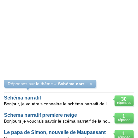
Réponses sur le thème «
Schéma narratif de ''Le papa de simon'' de Maupassant
»
Schéma narratif
30
réponses
Bonjour, je voudrais connaitre le schéma narratif de la nouvelle : le papa de simon. Je sais qu'il c
Schema narratif premiere neige
1
réponse
Bonjours je voudrais savoir le scéma narratif de la nouvelle première neige (situation initiale, élé
Le papa de Simon, nouvelle de Maupassant
1
réponse