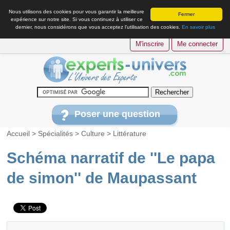
Nous utilisons des cookies pour vous garantir la meilleure
Fermer
expérience sur notre site. Si vous continuez à utiliser ce
dernier, nous considérons que vous acceptez l’utilisation des cookies.
En savoir plus
M'inscrire
Me connecter
Poser une question
Accueil
>
Spécialités
>
Culture
>
Littérature
Schéma narratif de ''Le papa
de simon'' de Maupassant