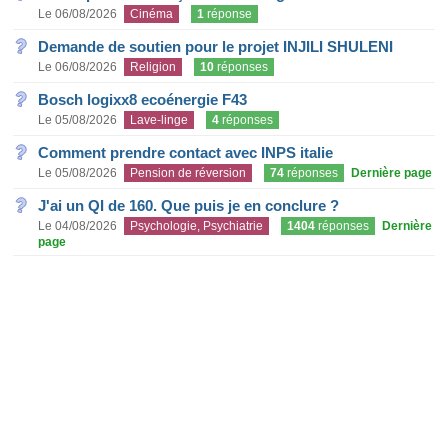
Le 06/08/2026
Cinéma
1
réponse
Demande de soutien pour le projet INJILI SHULENI
Le 06/08/2026
Religion
10
réponses
Bosch logixx8 ecoénergie F43
Le 05/08/2026
Lave-linge
4
réponses
Comment prendre contact avec INPS italie
Le 05/08/2026
Pension de réversion
74
réponses
Dernière page
J'ai un QI de 160. Que puis je en conclure ?
Le 04/08/2026
Psychologie, Psychiatrie
1404
réponses
Dernière
page