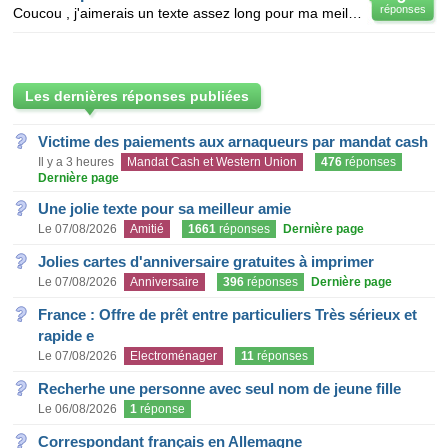
réponses
Coucou , j'aimerais un texte assez long pour ma meilleur amie Sofia , nous somme devenue meilleur am
Les dernières réponses publiées
Victime des paiements aux arnaqueurs par mandat cash
Il y a 3 heures
Mandat Cash et Western Union
476
réponses
Dernière page
Une jolie texte pour sa meilleur amie
Le 07/08/2026
Amitié
1661
réponses
Dernière page
Jolies cartes d'anniversaire gratuites à imprimer
Le 07/08/2026
Anniversaire
396
réponses
Dernière page
France : Offre de prêt entre particuliers Très sérieux et
rapide e
Le 07/08/2026
Electroménager
11
réponses
Recherhe une personne avec seul nom de jeune fille
Le 06/08/2026
1
réponse
Correspondant français en Allemagne