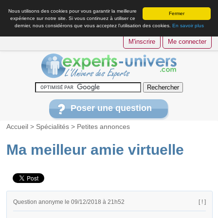
Nous utilisons des cookies pour vous garantir la meilleure
Fermer
expérience sur notre site. Si vous continuez à utiliser ce
dernier, nous considérons que vous acceptez l’utilisation des cookies.
En savoir plus
M'inscrire
Me connecter
Poser une question
Accueil
>
Spécialités
>
Petites annonces
Ma meilleur amie virtuelle
Question anonyme le 09/12/2018 à 21h52
[ ! ]