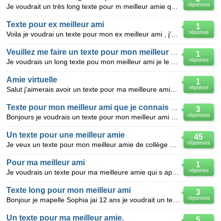
réponses
Je voudrait un très long texte pour m meilleur amie qui s'appelle maêva et on est meilleur amie depu
Texte pour ex meilleur ami
1
réponse
Voila je voudrai un texte pour mon ex meilleur ami , j'aimerais que le texte soit triste et que mon
Veuillez me faire un texte pour mon meilleur ami ?
1
réponse
Je voudrais un long texte pou mon meilleur ami je le connait depuit 2 mois jai tout fait avec je ne
Amie virtuelle
1
réponse
Salut j'aimerais avoir un texte pour ma meilleure amie virtuelle, elle s'appelle arwen je la connais
Texte pour mon meilleur ami que je connais depuis 5 mois
3
réponses
Bonjours je voudrais un texte pour mon meilleur ami sa fais 5 mois qu'on se connais svp aider moi! !
Un texte pour une meilleur amie
45
réponses
Je veux un texte pour mon meilleur amie de collège que il soit pas trop long svp aide moi parce que
Pour ma meilleur ami
1
réponse
Je voudrais un texte pour ma meilleure amie qui s appele charlotte, cela va faire trois mois que on
Texte long pour mon meilleur ami
3
réponses
Bonjour je mapelle Sophia jai 12 ans je voudrait un texte long pour mon ex meilleur ami que jai perd
Un texte pour ma meilleur amie.
5