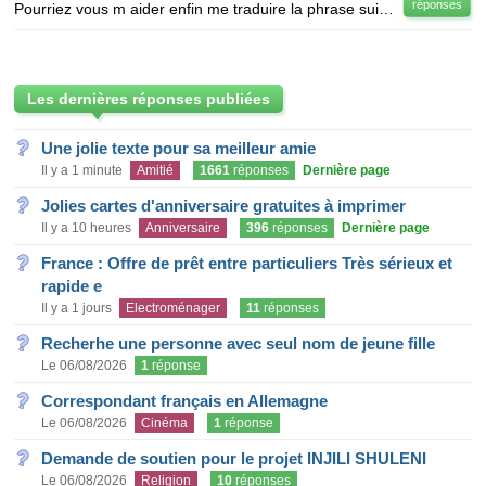
réponses
Pourriez vous m aider enfin me traduire la phrase suivante en latin... " L'important ce n'est pas d
Les dernières réponses publiées
Une jolie texte pour sa meilleur amie
Il y a 1 minute
Amitié
1661
réponses
Dernière page
Jolies cartes d'anniversaire gratuites à imprimer
Il y a 10 heures
Anniversaire
396
réponses
Dernière page
France : Offre de prêt entre particuliers Très sérieux et
rapide e
Il y a 1 jours
Electroménager
11
réponses
Recherhe une personne avec seul nom de jeune fille
Le 06/08/2026
1
réponse
Correspondant français en Allemagne
Le 06/08/2026
Cinéma
1
réponse
Demande de soutien pour le projet INJILI SHULENI
Le 06/08/2026
Religion
10
réponses