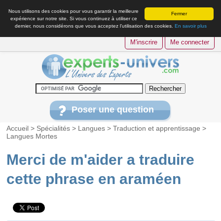
Nous utilisons des cookies pour vous garantir la meilleure
Fermer
expérience sur notre site. Si vous continuez à utiliser ce
dernier, nous considérons que vous acceptez l’utilisation des cookies.
En savoir plus
M'inscrire
Me connecter
Poser une question
Accueil
>
Spécialités
>
Langues
>
Traduction et apprentissage
>
Langues Mortes
Merci de m'aider a traduire
cette phrase en araméen