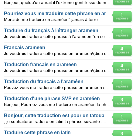
réponses
Bonjour, quelqu'un aurait il l'extreme gentillesse de me traduire cette phrase en arameen avec les
Pourriez vous me traduire cette phrase en araméen:
1
réponse
Merci de me traduire en araméen" jamais à terre"
Traduire du français à l'étranger arameen
1
réponse
Je voudrais traduire cette phrase à l'arameen "on se reverra"
Francais arameen
4
réponses
Je voudrais traduire cette phrase en arameen!(dieu seul peut me juger)
Traduction francais en arameen
4
réponses
Je voudrais traduire cette phrase en arameen!(dieu seul peut me juger)
Traduction du français a l'araméen
1
réponse
Pouvez-vous me traduire cette phrase en araméen svp:"chacun porte sa croix".
Traduction d'une phrase SVP en araméen
3
réponses
Bonjour, Pourriez-vous me traduire en araméen la phrase suivante? "la confiance en soi est le prem
Bonjour, cette traduction est pour un tatouage,
1
réponse
, je souhaiterai traduire en latin la phrase suivante : On ne naît pas homme, on le deviens C'est
Traduire cette phrase en latin
3