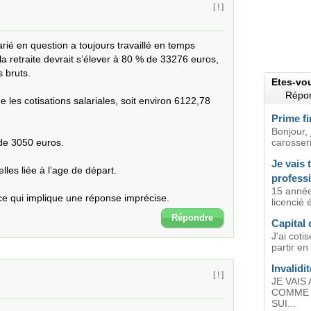
[ ! ]
rié en question a toujours travaillé en temps 
la retraite devrait s’élever à 80 % de 33276 euros, 
bruts.

Etes-vo
Répon
 les cotisations salariales, soit environ 6122,78 
Prime fi
Bonjour, 
de 3050 euros.

carosseri
Je vais 
les liée à l’age de départ.

profess
15 année
ce qui implique une réponse imprécise.
licencié 
Répondre
Capital 
J'ai coti
partir en 
Invalidi
[ ! ]
JE VAIS
COMME 
SUI...