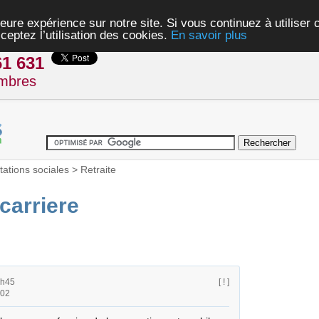
eure expérience sur notre site. Si vous continuez à utiliser
ceptez l’utilisation des cookies.
En savoir plus
61 631
mbres
tations sociales
>
Retraite
 carriere
0h45
[ ! ]
h02