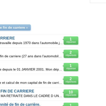
e fin de carriere
»
ARRIERE
1
réponse
Bonjour,jesuis né le 18/09/1954 je travaille depuis 1970 dans l'automobile,je devrait etre en retrai
2
réponses
Je n'ai rien perçu en indemnité de fin de carriere (27 ans dans l'automobile)j'ai cessé mon activité
1
réponse
Je suis employée dans l'automobile depuis le 01 JANVIER 2001. Mon départ en retraite est prévu fin j
2
réponses
Bonjour pourquoi pour le décompte et calcul de mon capital de fin de carrière dans le cadre d,une
 FIN DE CARRIERE
10
réponses
BONJOUR J AI 59 ANS JE PREND MA RETRAITE DANS LE CADRE D UNE CARRIERE LONGUE AU 01-07-2010 AVEC 172
té de fin de carrière.
1