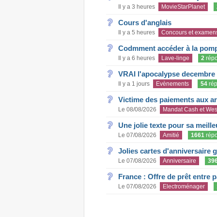
Il y a 3 heures
MovieStarPlanet
Cours d'anglais
Il y a 5 heures
Concours et examen
Codmment accéder à la pom
Il y a 6 heures
Lave-linge
2
rép
VRAI l'apocalypse decembre
Il y a 1 jours
Evènements
54
rép
Victime des paiements aux a
Le 08/08/2026
Mandat Cash et Wes
Une jolie texte pour sa meill
Le 07/08/2026
Amitié
1661
rép
Jolies cartes d'anniversaire 
Le 07/08/2026
Anniversaire
39
France : Offre de prêt entre p
Le 07/08/2026
Electroménager