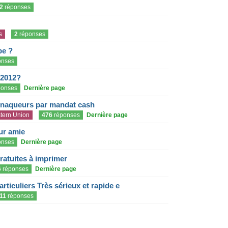
2
réponses
s
2
réponses
pe ?
onses
 2012?
onses
Dernière page
rnaqueurs par mandat cash
tern Union
476
réponses
Dernière page
eur amie
onses
Dernière page
gratuites à imprimer
6
réponses
Dernière page
articuliers Très sérieux et rapide e
11
réponses