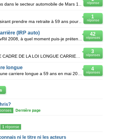
réponse
Bonjour, j'ai travaillé pendant 45 ans dans le secteur automobile de Mars 1965 à Avril 2010Depuis le
1
réponse
Bonjour Monsieur ou Madame. Désirant prendre ma retraite à 59 ans pour longue carrière dans l'aut
rrière (IRP auto)
42
réponses
Je suis à la retraite depuis le 1er avRil 2008, à quel moment puis-je prétendre disposer de mon inde
3
réponses
JE PART A LA RETRAITE DANS LE CADRE DE LA LOI LONGUE CARRIERE A 58 ANS LE 1 JUILLET 2010 AI JE DRO
iere longue
4
réponses
Je part en retraite dans le cadre d une carriere longue a 59 ans en mai 2011 avec 34 ans d aotomobil
s
hris?
ponses
Dernière page
1
réponse
onnais ni le titre ni les acteurs