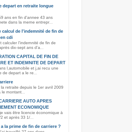
 depart en retraite longue
59 ans en fin d'annee 43 ans
nete dans la meme entrepr...
calcul de l'indemnité de fin de
 en cdi
calculer l'indemnité de fin de
après dix-sept ans d'a...
ATION CAPITAL DE FIN DE
RE ET INDEMNITE DE DEPART
ans l,automobile et j,ai recu une
 de depart a le re...
arriere
 la retraite depuis le 1er avril 2009
 le montant...
 CARRIERE AUTO APRES
CIEMENT ECONOMIQUE
je vais être licencie économique à
2 et après 33 1/...
t a la prime de fin de carriere ?
j'ai travaillé 27 ans dans