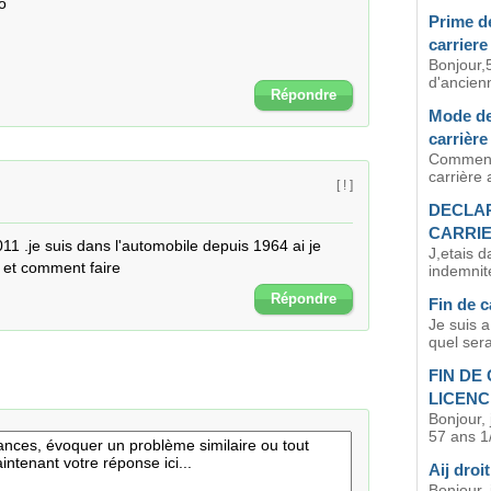
o
Prime de
carriere
Bonjour,
d'ancien
Répondre
Mode de 
carrière
Comment 
carrière 
[ ! ]
DECLAR
CARRIE
11 .je suis dans l'automobile depuis 1964 ai je 
J,etais d
e et comment faire
indemnite
Répondre
Fin de c
Je suis a
quel sera
FIN DE
LICEN
Bonjour, 
57 ans 1/
Aij droi
Bonjour, 