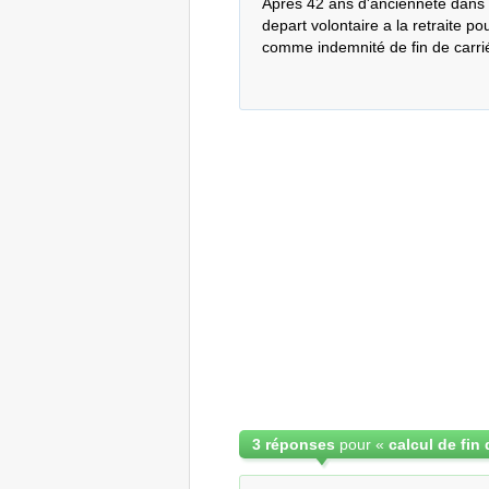
Après 42 ans d'ancienneté dans 
depart volontaire a la retraite po
comme indemnité de fin de carriére
3 réponses
pour «
calcul de fin 