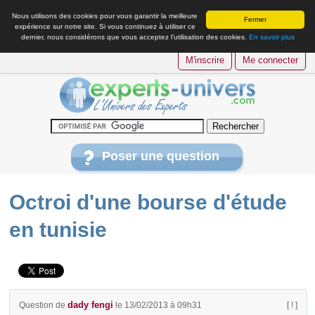
Nous utilisons des cookies pour vous garantir la meilleure
Fermer
expérience sur notre site. Si vous continuez à utiliser ce
dernier, nous considérons que vous acceptez l’utilisation des cookies.
En savoir plus
M'inscrire
Me connecter
Poser une question
Octroi d'une bourse d'étude
en tunisie
dady fengi
Question de
le 13/02/2013 à 09h31
[ ! ]