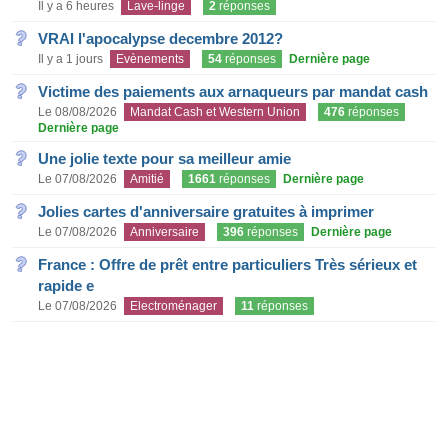
Il y a 6 heures
Lave-linge
2
réponses
VRAI l'apocalypse decembre 2012?
Il y a 1 jours
Evènements
54
réponses
Dernière page
Victime des paiements aux arnaqueurs par mandat cash
Le 08/08/2026
Mandat Cash et Western Union
476
réponses
Dernière page
Une jolie texte pour sa meilleur amie
Le 07/08/2026
Amitié
1661
réponses
Dernière page
Jolies cartes d'anniversaire gratuites à imprimer
Le 07/08/2026
Anniversaire
396
réponses
Dernière page
France : Offre de prêt entre particuliers Très sérieux et
rapide e
Le 07/08/2026
Electroménager
11
réponses