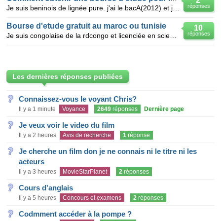
2
réponses
Je suis beninois de lignée pure. j'ai le bacA(2012) et je désire continuer mes études en tunisie. je
Bourse d'etude gratuit au maroc ou tunisie
10
réponses
Je suis congolaise de la rdcongo et licenciée en sciences economiques; j'ai besoin de poursuivre mes
Les dernières réponses publiées
Connaissez-vous le voyant Chris?
Il y a 1 minute
Voyance
2649
réponses
Dernière page
Je veux voir le video du film
Il y a 2 heures
Avis de recherche
1
réponse
Je cherche un film don je ne connais ni le titre ni les
acteurs
Il y a 3 heures
MovieStarPlanet
2
réponses
Cours d'anglais
Il y a 5 heures
Concours et examens
2
réponses
Codmment accéder à la pompe ?