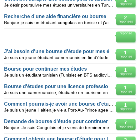
1
réponse
Je désir poursuivre mes études universitaires en Tunisie; je suis détenteur d'un diplôme de graduat
Recherche d'une aide financière ou bourse d'etude
2
réponses
Bonjour je suis un étudiant congolais en tunisie et j'aimerai savoir comment obtenir une bourse d'
réponse
J'ai besoin d'une bourse d'étude pour mes études
1
réponse
Je suis un jeune étudiant camerounais en fin d'étude en Hygiène, sécurité, sûreté industrielle j'aim
Bourse pour continuer mes études
1
réponse
Je suis un étudiant tunisien (Tunisie) en BTS audiovisuel . j' aimerais obtenir une bourse d'étude g
Bourse d'études pour une licence professionnelle
1
réponse
Je suis une camerounaise, étudiante en tourisme en Tunisie, je fais un BTS et en septembre j'entame
Comment pourrais-je avoir une bourse d'etude
1
réponse
Je suis un jeune Haitien,je vie a Port-Au-Prince agee de 26 ans , j'aimerais obtenir une bourse a l'
Demande de bourse d'étude pour continuer mes études supérieures au canada.
7
réponses
Bonjour. Je suis Congolais et je viens de terminer mes études secondaires et humanitaires dans mon p
Comment obtenir une bourse d'étude pour la tunisie?