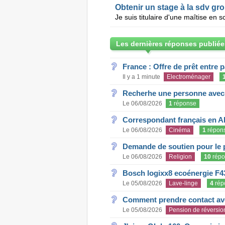
Obtenir un stage à la sdv 
Les dernières réponses publiée
France : Offre de prêt entre p
Il y a 1 minute
Electroménager
Recherhe une personne avec s
Le 06/08/2026
1
réponse
Correspondant français en A
Le 06/08/2026
Cinéma
1
répon
Demande de soutien pour le 
Le 06/08/2026
Religion
10
répo
Bosch logixx8 ecoénergie F4
Le 05/08/2026
Lave-linge
4
rép
Comment prendre contact ave
Le 05/08/2026
Pension de réversio