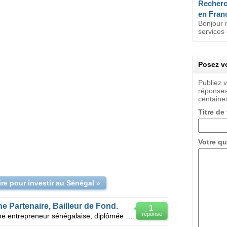
Recherc
en Fran
Bonjour 
services 
Posez vo
Publiez 
réponses
centaines
Titre de
Votre qu
ire pour investir au Sénégal
»
 Partenaire, Bailleur de Fond.
1
réponse
Mesdames, Messieurs, je suis jeune entrepreneur sénégalaise, diplômée en Gestion Informatique et