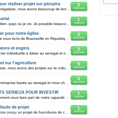
ur réaliser projet sur jatropha
2
réponses
Salut, nous sommes une SARL Sénégalaise, nous avons beaucoup de terres au Sénégal et avons un projet
ariat
1
réponse
Je suis senegalais et citoyen canadien- pays ou je vis. Je posséde beaucoup d'opportunités d'affair
er pour notre église
2
réponses
Je suis le pasteur Abdoul Saba et je vous écris de Brazzaville en République du Congo. Nous sommes u
mions et engins.
2
réponses
Bonjour Nous sommes une entreprise individuelle a dakar au senegal et nous rechercons des partenair
t sur l'agriculture
5
réponses
Nous sommes une SARL Sénégalaise, nous avons des projets sur la culture des graines de JATROPHA et s
3
réponses
Bonjour,Nous sommes une jeune entreprise basée au senegal et nous cherchons des partenaires pour dév
S SÉRIEUX POUR INVESTIR
1
réponse
Bonjour Je viens très respectueusement vous faire part de notre capacité de financer vos projets. E
tude de projet
1
réponse
Nous sommes 3 sénégalais qui avons conçu un projet de fournitures de consommables et de materiels me