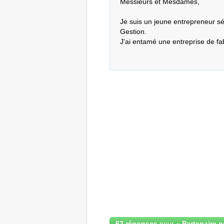
Messieurs et Mesdames,

Je suis un jeune entrepreneur sé
Gestion.

J'ai entamé une entreprise de fab
62 réponses
pour «
Partenaire p