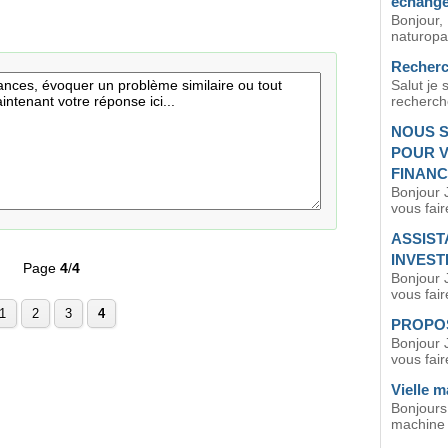
échange
Bonjour,
naturopat
Recherc
Salut je 
recherche
NOUS S
POUR V
FINAN
Bonjour 
vous fair
ASSIST
INVEST
Page
4
/
4
Bonjour 
vous fair
1
2
3
4
PROPOS
Bonjour 
vous fair
Vielle 
Bonjours
machine 