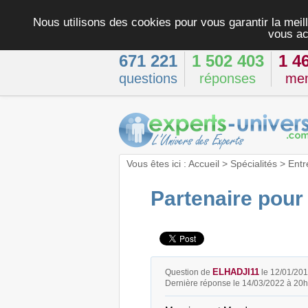
Nous utilisons des cookies pour vous garantir la meill
vous ac
671 221
1 502 403
1 4
questions
réponses
me
Vous êtes ici :
Accueil
>
Spécialités
>
Entr
Partenaire pour 
ELHADJI11
Question de
le 12/01/201
Dernière réponse le 14/03/2022 à 20