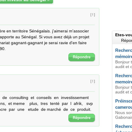
[ ! ]
re en territoire Sénégalais. j'aimerai m'associer 
Etes-vo
rapporte au Sénégal. Si vous avez déjà un projet 
Répon
riat gagnant-gagnant je serai ravie d'en faire 
90.
Recherc
mémoir
Répondre
Bonjour 
audit et 
Recherc
memoire
[ ! ]
Bonjour 
audit et 
 de  consulting  et  conseils  en  investissement  
Préinscr
,  et meme    plus,  tres  tenté  par  l  afrik,   svp   
camero
ncre  par  une   etude  de marché  de  ce  produit.
Nous som
Gabonais
Répondre
Recherc