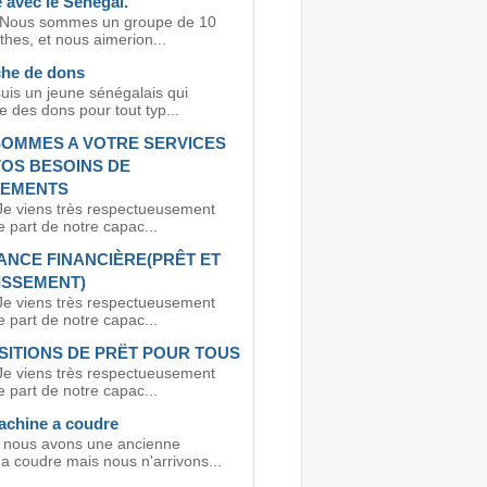
 avec le Sénégal.
 Nous sommes un groupe de 10
hes, et nous aimerion...
he de dons
suis un jeune sénégalais qui
 des dons pour tout typ...
OMMES A VOTRE SERVICES
OS BESOINS DE
CEMENTS
Je viens très respectueusement
e part de notre capac...
ANCE FINANCIÈRE(PRÊT ET
ISSEMENT)
Je viens très respectueusement
e part de notre capac...
ITIONS DE PRËT POUR TOUS
Je viens très respectueusement
e part de notre capac...
machine a coudre
 nous avons une ancienne
a coudre mais nous n'arrivons...