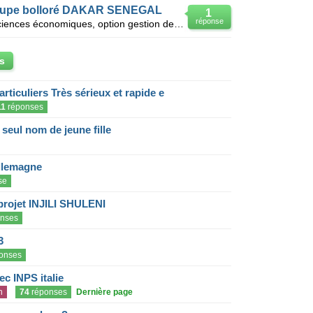
groupe bolloré DAKAR SENEGAL
1
réponse
Je suis titulaire d'une maîtise en sciences économiques, option gestion des entreprises et master 2
s
articuliers Très sérieux et rapide e
11
réponses
eul nom de jeune fille
llemagne
se
projet INJILI SHULENI
nses
3
onses
c INPS italie
n
74
réponses
Dernière page