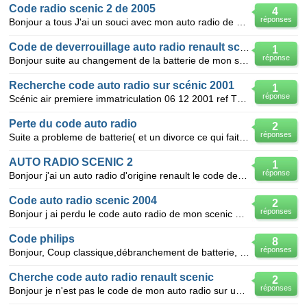
Code radio scenic 2 de 2005
4
réponses
Bonjour a tous J'ai un souci avec mon auto radio de mon scenic 2 de 2005.j'ai changer ma baterri
Code de deverrouillage auto radio renault scenic
1
réponse
Bonjour suite au changement de la batterie de mon scenic moon auto radio me demande un code que je n
Recherche code auto radio sur scénic 2001
1
réponse
Scénic air premiere immatriculation 06 12 2001 ref TOQ758 ou T0Q758 merci de votre reponce
Perte du code auto radio
2
réponses
Suite a probleme de batterie( et un divorce ce qui fait que je n'ai plus les info) Je n'ai plus le
AUTO RADIO SCENIC 2
1
réponse
Bonjour j'ai un auto radio d'origine renault le code de sécurité est le J607 est j'ai perdu le code
Code auto radio scenic 2004
2
réponses
Bonjour j ai perdu le code auto radio de mon scenic 120dci de 200a code security E663 comment le rec
Code philips
8
réponses
Bonjour, Coup classique,débranchement de batterie, plus de radio dans ma limousine de rêve... Le po
Cherche code auto radio renault scenic
2
réponses
Bonjour je n'est pas le code de mon auto radio sur un renault scenic j'ai regarde au dos de l'autor