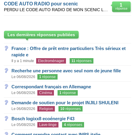
CODE AUTO RADIO pour scenic
1
réponse
PERDU LE CODE AUTO RADIO DE MON SCENIC LE PRECODE EST Z617 SI QUELQUN PEUT M AIDER SA SERAI SYMPA ME
Les dernières réponses publiées
France : Offre de prêt entre particuliers Très sérieux et
rapide e
Il y a 1 minute
Electroménager
11
réponses
Recherhe une personne avec seul nom de jeune fille
Le 06/08/2026
1
réponse
Correspondant français en Allemagne
Le 06/08/2026
Cinéma
1
réponse
Demande de soutien pour le projet INJILI SHULENI
Le 06/08/2026
Religion
10
réponses
Bosch logixx8 ecoénergie F43
Le 05/08/2026
Lave-linge
4
réponses
Comment prendre contact avec INPS italie