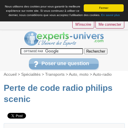
Nous utilisons des cookies pour vous garantir la meilleure
Fermer
expérience sur notre site. Si vous continuez à utiliser ce
dernier, nous considérons que vous acceptez l’utilisation des cookies.
En savoir plus
M'inscrire
Me connecter
Poser une question
Accueil
>
Spécialités
>
Transports
>
Auto, moto
>
Auto-radio
Perte de code radio philips
scenic