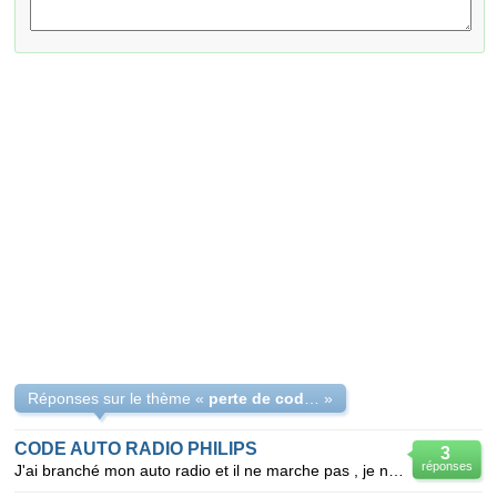
Réponses sur le thème «
perte de code radio philips scenic
»
CODE AUTO RADIO PHILIPS
3
réponses
J'ai branché mon auto radio et il ne marche pas , je n'ai pas le bon code. Quelqu'un pourrait-il m'