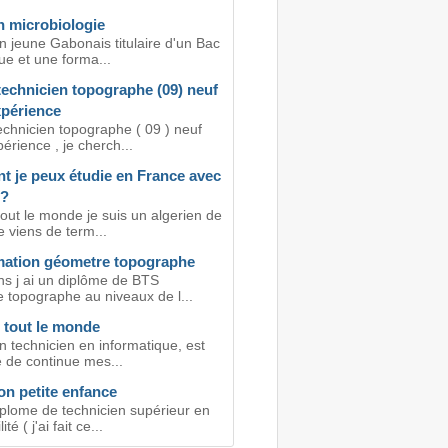
n microbiologie
n jeune Gabonais titulaire d'un Bac
que et une forma...
technicien topographe (09) neuf
xpérience
echnicien topographe ( 09 ) neuf
érience , je cherch...
 je peux étudie en France avec
s?
out le monde je suis un algerien de
e viens de term...
mation géometre topographe
ns j ai un diplôme de BTS
 topographe au niveaux de l...
 tout le monde
n technicien en informatique, est
e de continue mes...
on petite enfance
iplome de technicien supérieur en
té ( j'ai fait ce...