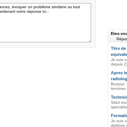
Etes-vo
Répon
Titre de
equival
Je suis u
depuis 22
Apres le
radiolog
Bonjour.
terminer 
Technici
Salut tou
specialis
Formati
Je suis u
diplôme d