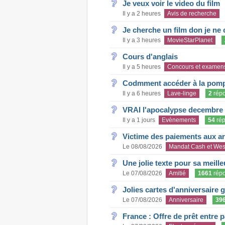
Je veux voir le video du film
Il y a 2 heures
Avis de recherche
Je cherche un film don je ne c
Il y a 3 heures
MovieStarPlanet
Cours d'anglais
Il y a 5 heures
Concours et examen
Codmment accéder à la pom
Il y a 6 heures
Lave-linge
2
rép
VRAI l'apocalypse decembre
Il y a 1 jours
Evènements
54
rép
Victime des paiements aux a
Le 08/08/2026
Mandat Cash et Wes
Une jolie texte pour sa meill
Le 07/08/2026
Amitié
1661
rép
Jolies cartes d'anniversaire 
Le 07/08/2026
Anniversaire
39
France : Offre de prêt entre p