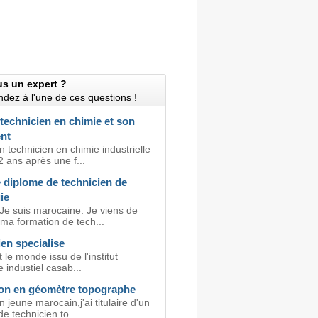
us un expert ?
dez à l'une de ces questions !
 technicien en chimie et son
ent
n technicien en chimie industrielle
 ans après une f...
 diplome de technicien de
ie
 Je suis marocaine. Je viens de
ma formation de tech...
en specialise
t le monde issu de l'institut
e industiel casab...
on en géomètre topographe
n jeune marocain,j'ai titulaire d'un
e technicien to...