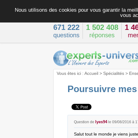
Nous utilisons des cookies pour vous garantir la meill
vous ac
671 222
1 502 408
1 4
questions
réponses
me
Vous êtes ici :
Accueil
>
Spécialités
>
Ens
Poursuivre mes 
lyes94
Question de
le 09/08/2016 à 
Salut tout le monde je viens jus