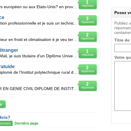
1
réponse
Comment puis-je aller dans un pays européen ou aux Etats-Unis? en provenance d'Algérie, pour le trav
Posez vo
ce
3
réponses
Je suis sortie d'un institut de formation professionnelle et je suis un technicien supérieur en gen
Publiez 
réponses
centaines
2
réponses
Jai un diplome de technicien superieur en froid et climatisation é je veu terminer mes etudes dans u
Titre de
étranger
1
réponse
Je m'appel TRAORE Sidi Yaya du Mali, je suis titulaire d'un Diplôme Universitaire de Technicien Sup
Votre qu
ratuide
2
réponses
Bonsoir? je suis un jeune Malien Diplomé de l'Institut polytechnique rural de formation et de reche
2
réponses
JE SUIS TECHNICIEN SUPERIEUR EN GENIE CIVIL DIPLOME DE INSTITUT DE LA FORMATION PROFESSIONNELLE ET J
s
hris?
ponses
Dernière page