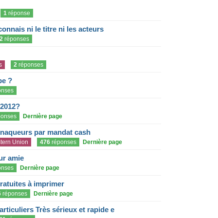
1
réponse
onnais ni le titre ni les acteurs
2
réponses
s
2
réponses
pe ?
onses
 2012?
onses
Dernière page
rnaqueurs par mandat cash
tern Union
476
réponses
Dernière page
eur amie
onses
Dernière page
gratuites à imprimer
6
réponses
Dernière page
articuliers Très sérieux et rapide e