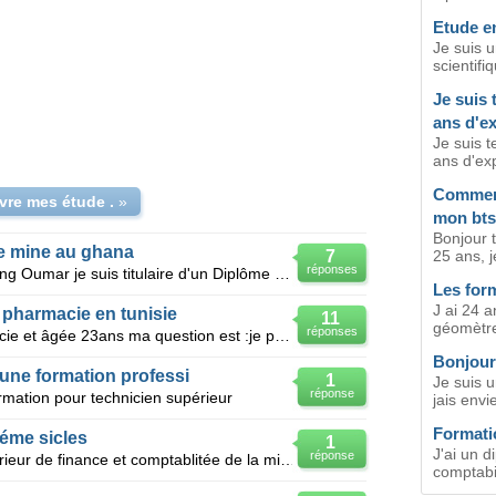
Etude e
Je suis u
scientifi
Je suis 
ans d'e
Je suis t
ans d'exp
Comment
vre mes étude .
»
mon bt
Bonjour t
de mine au ghana
7
25 ans, j
réponses
Bonjour à tous! Mon nom c'est Dieng Oumar je suis titulaire d'un Diplôme Universitaire de Technicien
Les for
J ai 24 a
 pharmacie en tunisie
11
géomètre
réponses
Je suis technicien prep en pharmacie et âgée 23ans ma question est :je peux terminer mes études en t
Bonjour
une formation professi
1
Je suis u
réponse
rmation pour technicien supérieur
jais envi
Formati
éme sicles
1
J'ai un d
réponse
J'ai un diplome de technicien supérieur de finance et comptablitée de la ministere de la formation e
comptabili