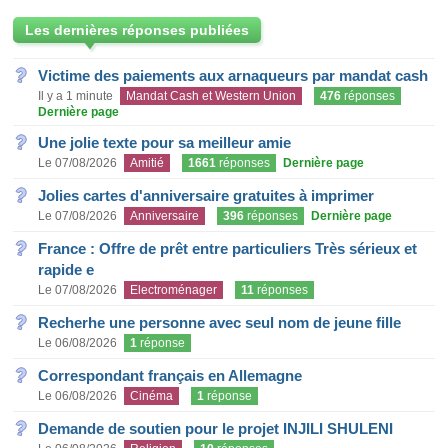
Les dernières réponses publiées
Victime des paiements aux arnaqueurs par mandat cash
Il y a 1 minute
Mandat Cash et Western Union
476
réponses
Dernière page
Une jolie texte pour sa meilleur amie
Le 07/08/2026
Amitié
1661
réponses
Dernière page
Jolies cartes d'anniversaire gratuites à imprimer
Le 07/08/2026
Anniversaire
396
réponses
Dernière page
France : Offre de prêt entre particuliers Très sérieux et
rapide e
Le 07/08/2026
Electroménager
11
réponses
Recherhe une personne avec seul nom de jeune fille
Le 06/08/2026
1
réponse
Correspondant français en Allemagne
Le 06/08/2026
Cinéma
1
réponse
Demande de soutien pour le projet INJILI SHULENI