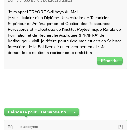
Dernière réponse le 18/08/2012 à 23h12
Je m'appel TRAORE Sidi Yaya du Mali,

je suis titulaire d'un Diplôme Universitaire de Technicien 
Supérieur en Aménagement et Gestion des Ressources 
Forestières et Halieutique de l'institut Poyteshnique Rurale de 
Formation et de Recherche Appliquée (IPR/IFRA) de 
Katibougou- Mali. je désire poursuivre mes études en Science 
forestière, de la Boidiversité ou environnementale. Je 
demande de soutien à réaliser cette embititon.
Répondre
1 réponse
pour «
Demande bourse d'étude à l'étranger
»
Réponse anonyme
[ ! ]