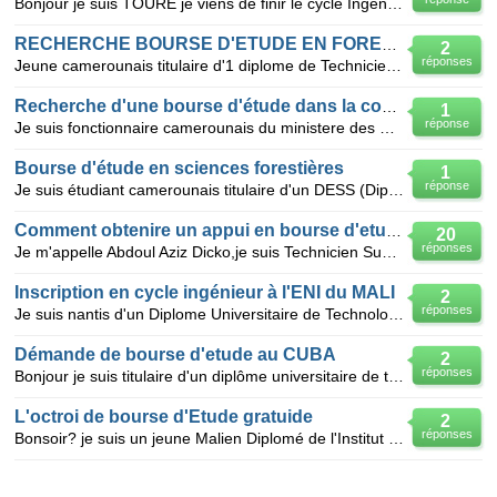
Bonjour je suis TOURE je viens de finir le cycle Ingénieur en Agronomie à l'Institut Polytechnique
RECHERCHE BOURSE D'ETUDE EN FORESTERIE
2
réponses
Jeune camerounais titulaire d'1 diplome de Technicien Superieur des Eaux et Forets eqivalent au Bacc
Recherche d'une bourse d'étude dans la conservatie
1
réponse
Je suis fonctionnaire camerounais du ministere des Forets et de la Faune titulaire du Diplome de Tec
Bourse d'étude en sciences forestières
1
réponse
Je suis étudiant camerounais titulaire d'un DESS (Diplôme d'Etudes Supérieures Spécialisées) en scie
Comment obtenire un appui en bourse d'etudes CTB
20
réponses
Je m'appelle Abdoul Aziz Dicko,je suis Technicien Supérieur d'Agriculture, etudiant Malien, je cherc
Inscription en cycle ingénieur à l'ENI du MALI
2
réponses
Je suis nantis d'un Diplome Universitaire de Technologie à l'Ecole Nationale Supérieure d'Ingénieurs
Démande de bourse d'etude au CUBA
2
réponses
Bonjour je suis titulaire d'un diplôme universitaire de technicien supérieur de santé. Dans le souc
L'octroi de bourse d'Etude gratuide
2
réponses
Bonsoir? je suis un jeune Malien Diplomé de l'Institut polytechnique rural de formation et de reche