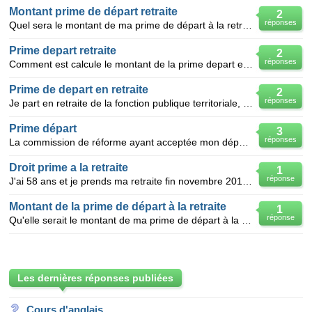
Montant prime de départ retraite
2
réponses
Quel sera le montant de ma prime de départ à la retraite?j'ai 18ans d'ancienneté sur ma fiche de pay
Prime depart retraite
2
réponses
Comment est calcule le montant de la prime depart en retraite? y a t il une difference entre prime d
Prime de depart en retraite
2
réponses
Je part en retraite de la fonction publique territoriale, droit de départ 15 ans et 3 enfants, j'ai
Prime départ
3
réponses
La commission de réforme ayant acceptée mon départ à la retraite pour invalidité, suité à uneM.P dep
Droit prime a la retraite
1
réponse
J'ai 58 ans et je prends ma retraite fin novembre 2010 a taux plein dans le cadre des salaries qui o
Montant de la prime de départ à la retraite
1
réponse
Qu'elle serait le montant de ma prime de départ à la retraite après 24 ans de service dans la même s
Les dernières réponses publiées
Cours d'anglais