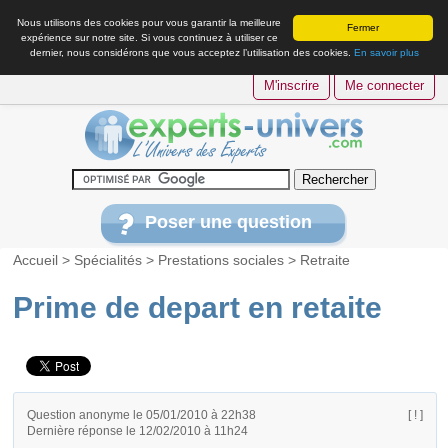
Nous utilisons des cookies pour vous garantir la meilleure
Fermer
expérience sur notre site. Si vous continuez à utiliser ce
dernier, nous considérons que vous acceptez l’utilisation des cookies.
En savoir plus
M'inscrire
Me connecter
Poser une question
Accueil
>
Spécialités
>
Prestations sociales
>
Retraite
Prime de depart en retaite
Question anonyme le 05/01/2010 à 22h38
[ ! ]
Dernière réponse le 12/02/2010 à 11h24