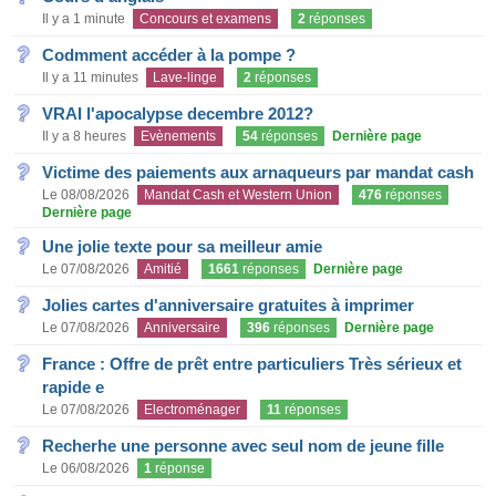
Il y a 1 minute
Concours et examens
2
réponses
Codmment accéder à la pompe ?
Il y a 11 minutes
Lave-linge
2
réponses
VRAI l'apocalypse decembre 2012?
Il y a 8 heures
Evènements
54
réponses
Dernière page
Victime des paiements aux arnaqueurs par mandat cash
Le 08/08/2026
Mandat Cash et Western Union
476
réponses
Dernière page
Une jolie texte pour sa meilleur amie
Le 07/08/2026
Amitié
1661
réponses
Dernière page
Jolies cartes d'anniversaire gratuites à imprimer
Le 07/08/2026
Anniversaire
396
réponses
Dernière page
France : Offre de prêt entre particuliers Très sérieux et
rapide e
Le 07/08/2026
Electroménager
11
réponses
Recherhe une personne avec seul nom de jeune fille
Le 06/08/2026
1
réponse