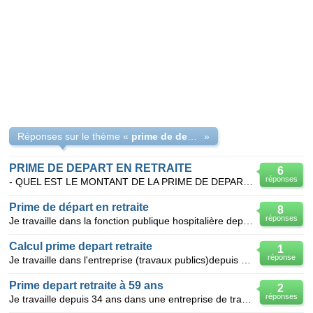
Réponses sur le thème «
prime de depart en retaite
»
PRIME DE DEPART EN RETRAITE
6
réponses
- QUEL EST LE MONTANT DE LA PRIME DE DEPART EN RETRAITE DANS UN OFFICE PUBLIC DE L'HABITAT ? Je sui
Prime de départ en retraite
8
réponses
Je travaille dans la fonction publique hospitalière depuis presque 30 ans comme infirmière, lors du
Calcul prime depart retraite
1
réponse
Je travaille dans l'entreprise (travaux publics)depuis 1969, j'ai 57 ans je part en retraite je suis
Prime depart retraite à 59 ans
2
réponses
Je travaille depuis 34 ans dans une entreprise de travaux publics. J'ai commencé à travailler à 16 a