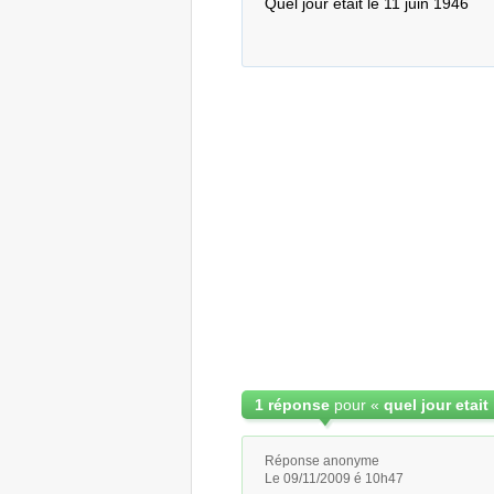
Quel jour etait le 11 juin 1946
1 réponse
pour «
quel jour etait
Réponse anonyme
Le 09/11/2009 é 10h47