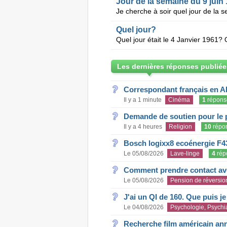
Jour de la semaine du 9 juin
Je cherche à soir quel jour de la s
Quel jour?
Quel jour était le 4 Janvier 1961? 
Les dernières réponses publiée
Correspondant français en A
Il y a 1 minute
Cinéma
1
répons
Demande de soutien pour le 
Il y a 4 heures
Religion
10
répo
Bosch logixx8 ecoénergie F4
Le 05/08/2026
Lave-linge
4
rép
Comment prendre contact ave
Le 05/08/2026
Pension de réversio
J'ai un QI de 160. Que puis j
Le 04/08/2026
Psychologie, Psychia
Recherche film américain an