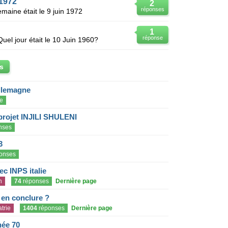
 1972
2
réponses
emaine était le 9 juin 1972
1
réponse
Quel jour était le 10 Juin 1960?
s
llemagne
e
projet INJILI SHULENI
nses
3
onses
c INPS italie
n
74
réponses
Dernière page
e en conclure ?
trie
1404
réponses
Dernière page
née 70