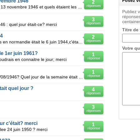
Posez vo
ovembre 1946
2
réponses
Quel était le jour de la semaine du 13 novembre 1946 et quels étaient les grands événements ?
Publiez 
réponses
3
centaines
réponses
946 : quel jour était-ce? merci
Titre de
44
2
réponses
Le jour du débarquement des alliés en normandie était le 6 juin 1944,c'était quel jour de la semaine
Votre qu
le 1er juin 1961?
1
réponse
oudrais en connaitre le jour; merci
1
réponse
Quel jour de la semaine était le 29/08/1946? Quel jour de la semaine était le 05/09/1948?
tait quel jour ?
4
réponses
3
réponses
ur c'était? merci
1
réponse
 lee 24 juin 1950 ? merci