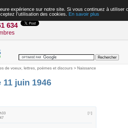
eure expérience sur notre site. Si vous continuez à utiliser
ceptez l’utilisation des cookies.
En savoir plus
61 634
mbres
es de voeux, lettres, poèmes et discours
>
Naissance
e 11 juin 1946
0h33
[ ! ]
h47