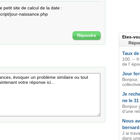
e petit site de calcul de la date : 
cript/jour-naissance.php

Répondre
Etes-vo
Répon
Taux de
100. -- f
de l' épo
Jour fer
Bonjour, 
collectiv
Je rech
ne le 31
Bonjour 
d'une re
Nous av
bernard 
J ai trav
dans une