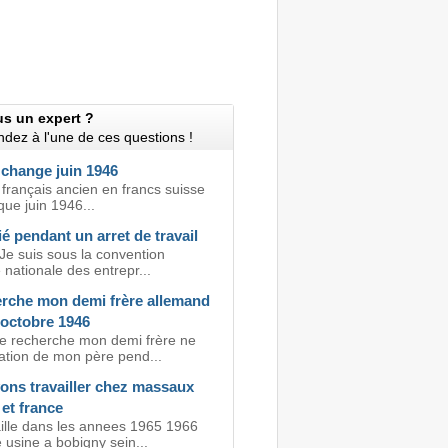
us un expert ?
dez à l'une de ces questions !
 change juin 1946
r français ancien en francs suisse
que juin 1946...
ié pendant un arret de travail
Je suis sous la convention
e nationale des entrepr...
erche mon demi frère allemand
 octobre 1946
je recherche mon demi frère ne
lation de mon père pend...
ons travailler chez massaux
et france
aille dans les annees 1965 1966
 usine a bobigny sein...