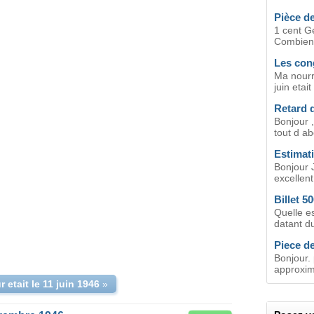
Pièce d
1 cent G
Combien c
Les con
Ma nourr
juin etait
Retard d
Bonjour ,
tout d ab
Estimati
Bonjour 
excellent
Billet 5
Quelle es
datant d
Piece de
Bonjour.
approxima
r etait le 11 juin 1946
»