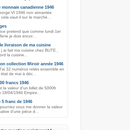
e monnaie canadienne 1946
eorge VI 1946 non aimantée.
ela vaut-il sur le marché...
ges
ice pretend que comme lundi 1er
 ferie je dois encor...
e livraison de ma cuisine
 j ai fait ma cuisine chez BUTE ,
ord la cuisine...
on collection Miroir année 1946
J'ai 32 numéros reliés ensemble en
 état de mai à déc...
000 francs 1946
t la valeur d'un billet de 5000fr
u 18/04/1946 Empire...
 5 franc de 1946
 pourriez vous me donner la valeur
tive d'une pièce d...