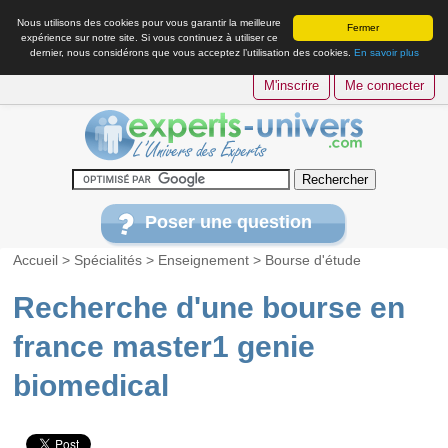
Nous utilisons des cookies pour vous garantir la meilleure
Fermer
expérience sur notre site. Si vous continuez à utiliser ce
dernier, nous considérons que vous acceptez l’utilisation des cookies.
En savoir plus
M'inscrire
Me connecter
Poser une question
Accueil
>
Spécialités
>
Enseignement
>
Bourse d'étude
Recherche d'une bourse en
france master1 genie
biomedical