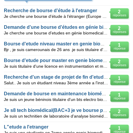
Recherche de bourse d'étude à l'etranger
2
réponses
Je cherche une bourse d'étude à l'étranger (Europe ou amerique du nord) option génie Biomedical. Je
Demande d'une bourse d'études en génie biomedical
2
réponses
Je cherche une bourse d'etudes en génie biomedical au l'amerique du nord. Je suis etudient en ère a
Bourse d'etude niveau master en genie biomedical
1
réponse
Bjr , je suis camerounais de 26 ans .je suis titulaire d'une licence en génie biomédical. j'aimerais
Bourse d'etude pour master en genie biomedical
2
réponses
Je suis titulaire d'une licence en instrumentation et maintenance biomedicale de l'universite des mo
Recherche d'un stage de projet de fin d'etudes :GBM
1
réponse
Salut.. Je suis un étudiant niveau 3ème année a l'institut supérieure des biotechnologiesde sfax et
Demande de bourse en maintenance biomédical
1
réponse
Je suis un jeune béninois titulaire d'un bts electro biomédical et ayant fait des stages pratiques,
Je s8 tech biomédical(BAC+3 je ve bourse pr master
2
réponses
Je suis un technitien de laboratoire d'analyse biomédical (BAC+3). je cherche une bourse pour faire
L"etude a l'etranger
1
réponse
Je suis une etudiante en 2eme année genie biomedical en tunisie,est ce que je peut avoir une bourse