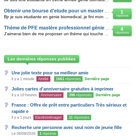
Obtenir une bourse d'etude pour un master en genie
1
réponse
Bjr je suis etudiante en genie biomedical, je fini mon cycle de bachelor cette annee et j'aimerais b
Thème de PFE mastère professionnel génie biomédical
4
réponses
J'aimerai bien de me proposer un thème qui touche ma spécialité qui est l'imagerie médicale car je s
Les dernières réponses publiées
Une jolie texte pour sa meilleur amie
Il y a 1 minute
Amitié
1661
réponses
Dernière page
Jolies cartes d'anniversaire gratuites à imprimer
Il y a 10 heures
Anniversaire
396
réponses
Dernière page
France : Offre de prêt entre particuliers Très sérieux et
rapide e
Il y a 1 jours
Electroménager
11
réponses
Recherhe une personne avec seul nom de jeune fille
Le 06/08/2026
1
réponse