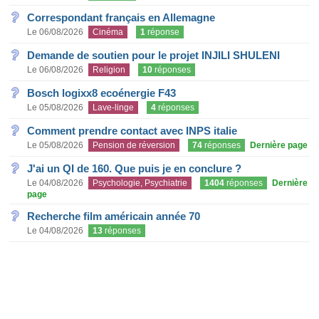
Correspondant français en Allemagne
Le 06/08/2026
Cinéma
1
réponse
Demande de soutien pour le projet INJILI SHULENI
Le 06/08/2026
Religion
10
réponses
Bosch logixx8 ecoénergie F43
Le 05/08/2026
Lave-linge
4
réponses
Comment prendre contact avec INPS italie
Le 05/08/2026
Pension de réversion
74
réponses
Dernière page
J'ai un QI de 160. Que puis je en conclure ?
Le 04/08/2026
Psychologie, Psychiatrie
1404
réponses
Dernière
page
Recherche film américain année 70
Le 04/08/2026
13
réponses