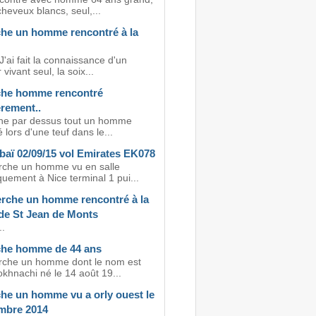
heveux blancs, seul,...
he un homme rencontré à la
J'ai fait la connaissance d'un
vivant seul, la soix...
he homme rencontré
rement..
he par dessus tout un homme
 lors d'une teuf dans le...
baï 02/09/15 vol Emirates EK078
rche un homme vu en salle
uement à Nice terminal 1 pui...
erche un homme rencontré à la
 de St Jean de Monts
..
he homme de 44 ans
rche un homme dont le nom est
khnachi né le 14 août 19...
he un homme vu a orly ouest le
mbre 2014