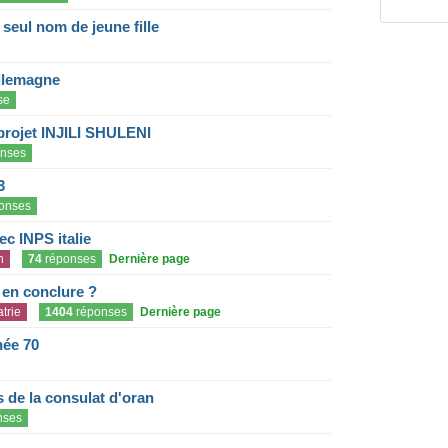
eul nom de jeune fille
llemagne
se
projet INJILI SHULENI
nses
3
onses
c INPS italie
n
74
réponses
Dernière page
e en conclure ?
trie
1404
réponses
Dernière page
née 70
de la consulat d'oran
nses