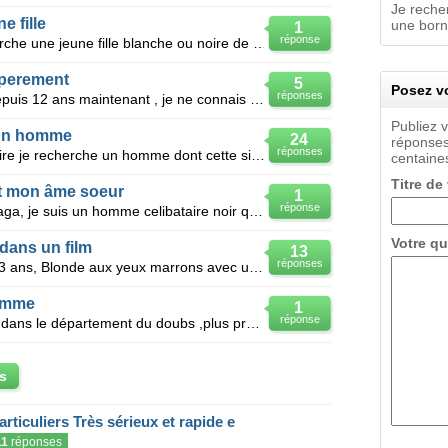
Je reche
 fille
une born
1
réponse
Je suis un jeune homme qui recherche une jeune fille blanche ou noire de taille supérieure à 1m60,
perement
5
Posez vo
réponses
Bonjour , je recherche ma mere depuis 12 ans maintenant , je ne connais presque rien , je c qu'elle
Publiez 
 un homme
24
réponses
réponses
Je suis une future maman celibataire je recherche un homme dont cette situation ne pose pas de probl
centaines
Titre de
t mon âme soeur
1
réponse
Bonjour à tous je me nomme Badiaga, je suis un homme celibataire noir qui recherche une femme beauco
Votre qu
 dans un film
13
réponses
Bonjour je suis une jeune fille de 13 ans, Blonde aux yeux marrons avec une peau qui bronze^^ Je v
omme
1
réponse
Je recherche une personne vivant dans le département du doubs ,plus précis besançon. je n'ai que le
s
articuliers Très sérieux et rapide e
11
réponses