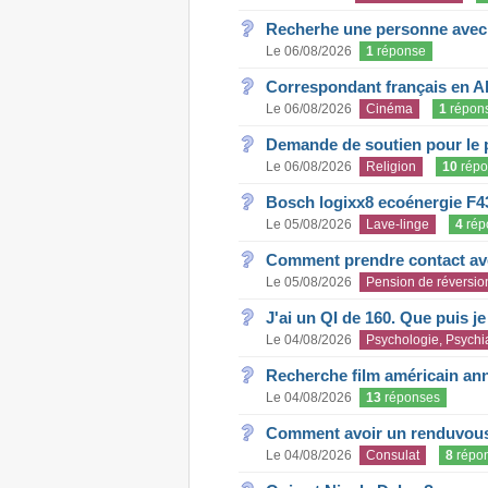
Recherhe une personne avec s
Le 06/08/2026
1
réponse
Correspondant français en A
Le 06/08/2026
Cinéma
1
répon
Demande de soutien pour le 
Le 06/08/2026
Religion
10
répo
Bosch logixx8 ecoénergie F4
Le 05/08/2026
Lave-linge
4
rép
Comment prendre contact ave
Le 05/08/2026
Pension de réversio
J'ai un QI de 160. Que puis j
Le 04/08/2026
Psychologie, Psychia
Recherche film américain an
Le 04/08/2026
13
réponses
Comment avoir un renduvous 
Le 04/08/2026
Consulat
8
répo