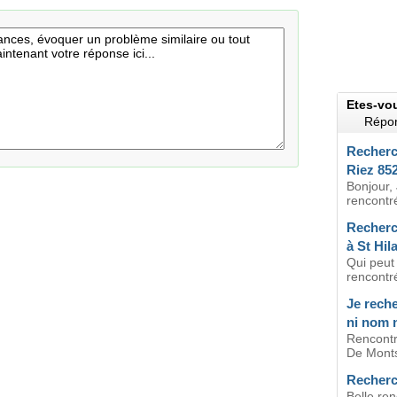
Etes-vo
Répon
Recherc
Riez 85
Bonjour, 
rencontr
Recherch
à St Hil
Qui peut
rencontr
Je rech
ni nom 
Rencontr
De Monts
Recherch
Belle re