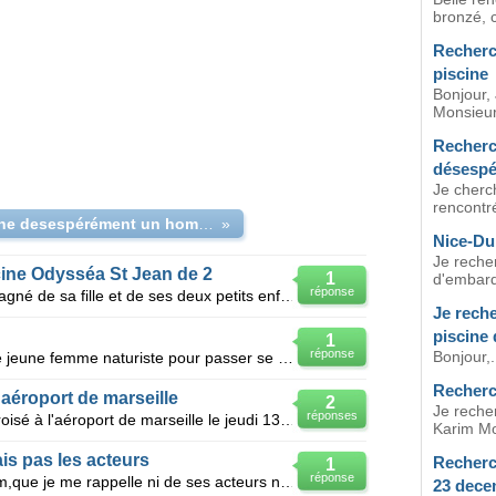
bronzé, c
Recherc
piscine
Bonjour, 
Monsieur 
Recherc
désespé
Je cherc
rencontré
recherche desespérément un homme dont je ne sais rien
»
Nice-Du
Je reche
ine Odysséa St Jean de 2
1
d'embarq
réponse
J'ai rencontré un homme (accompagné de sa fille et de ses deux petits enfants) à la piscine 0dysséa
Je rech
piscine
1
réponse
Bonjour,.
Homme avec fille cherche une jolie jeune femme naturiste pour passer se vacances gratuite avec nous
Recherc
aéroport de marseille
2
Je reche
réponses
Je recherche un homme que j'ai croisé à l'aéroport de marseille le jeudi 13 novembre 2008. Nous étio
Karim Mo
is pas les acteurs
Recherc
1
réponse
Bon jour. je cherche le titre d'un film,que je me rappelle ni de ses acteurs ni autres scenes sauf
23 dece