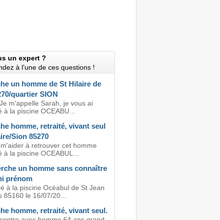
us un expert ?
dez à l'une de ces questions !
he un homme de St Hilaire de
270/quartier SION
Je m'appelle Sarah, je vous ai
é à la piscine OCEABU...
e homme, retraité, vivant seul
aire/Sion 85270
 m'aider à retrouver cet homme
é à la piscine OCEABUL...
erche un homme sans connaître
ni prénom
é à la piscine Océabul de St Jean
 85160 le 16/07/20...
e homme, retraité, vivant seul.
ncontre avec homme 64 ans grand,