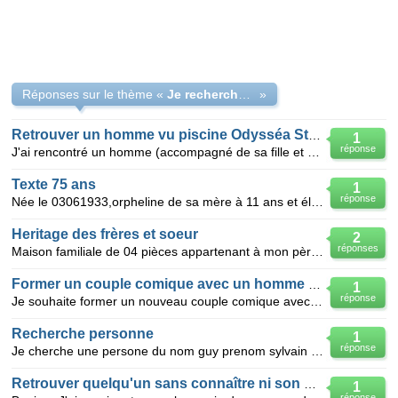
Réponses sur le thème «
Je recherche un homme sans connaître ni nom ni prénom
»
Retrouver un homme vu piscine Odysséa St Jean de 2
1
réponse
J'ai rencontré un homme (accompagné de sa fille et de ses deux petits enfants) à la piscine 0dysséa
Texte 75 ans
1
réponse
Née le 03061933,orpheline de sa mère à 11 ans et élevée par sa grand-mère.Rencontre de son mari Jean
Heritage des frères et soeur
2
réponses
Maison familiale de 04 pièces appartenant à mon père qui est le grand père des petits enfants ma qu
Former un couple comique avec un homme grand et mince
1
réponse
Je souhaite former un nouveau couple comique avec un homme grand et mince. L'age varie entre 50 et
Recherche personne
1
réponse
Je cherche une persone du nom guy prenom sylvain marier avec lardoir corinne habitant a castillon o
Retrouver quelqu'un sans connaître ni son nom ni son prénom
1
réponse