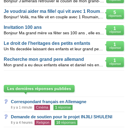
Bonjour J'aimerais retrouver le cousin de mon grand-père, ma famille m'a déjà parlé de ce cousin s
Je voudrai aider ma fille! qui vit avec 1 Roumain!!!!!!!!!!!
5
réponses
Bonjour! Voilà, ma fille vit en couple avec 1 Roumain, ils se sont rencontrés, jeunes, elle n'avait
Invitation 100 ans
1
réponse
Bonjour Ma grand mère va fêter ses 100 ans , elle est en pleine forme . Etant la plus jeune des pe
Le droit de l'heritages des petits enfants
1
réponse
Un fils decedée laissant des enfants et leur grand pere est tjrs vivant je voudrait savoir si les pe
Recherche mon grand pere allemand
1
réponse
Mon grand a eu deux enfants eliane et daniel nés en 39 et 41. Mais ma grand mere qui s'appelait BLA
Les dernières réponses publiées
Correspondant français en Allemagne
Il y a 1 minute
Cinéma
1
réponse
Demande de soutien pour le projet INJILI SHULENI
Il y a 4 heures
Religion
10
réponses