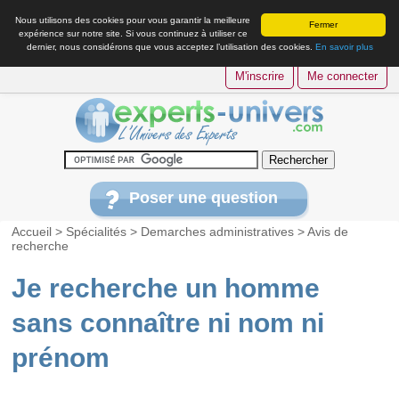
Nous utilisons des cookies pour vous garantir la meilleure
Fermer
expérience sur notre site. Si vous continuez à utiliser ce
dernier, nous considérons que vous acceptez l’utilisation des cookies.
En savoir plus
M'inscrire
Me connecter
Poser une question
Accueil
>
Spécialités
>
Demarches administratives
>
Avis de
recherche
Je recherche un homme
sans connaître ni nom ni
prénom