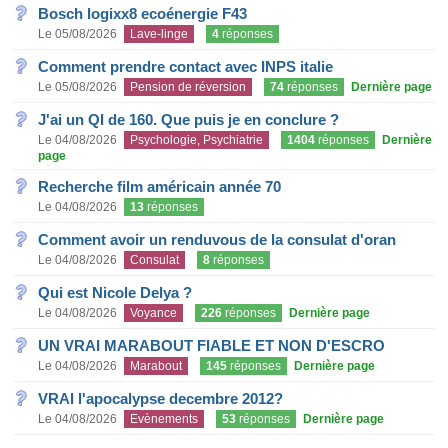
Bosch logixx8 ecoénergie F43
Le 05/08/2026
Lave-linge
4
réponses
Comment prendre contact avec INPS italie
Le 05/08/2026
Pension de réversion
74
réponses
Dernière page
J'ai un QI de 160. Que puis je en conclure ?
Le 04/08/2026
Psychologie, Psychiatrie
1404
réponses
Dernière
page
Recherche film américain année 70
Le 04/08/2026
13
réponses
Comment avoir un renduvous de la consulat d'oran
Le 04/08/2026
Consulat
8
réponses
Qui est Nicole Delya ?
Le 04/08/2026
Voyance
226
réponses
Dernière page
UN VRAI MARABOUT FIABLE ET NON D'ESCRO
Le 04/08/2026
Marabout
145
réponses
Dernière page
VRAI l'apocalypse decembre 2012?
Le 04/08/2026
Evènements
53
réponses
Dernière page