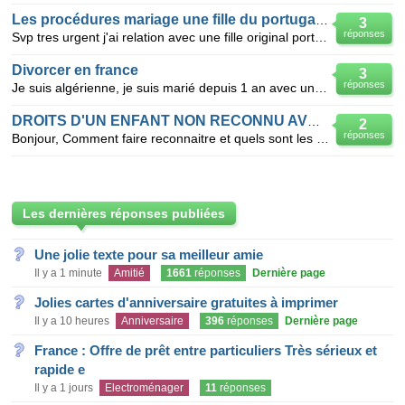
Les procédures mariage une fille du portugal vive a suisse
3
réponses
Svp tres urgent j'ai relation avec une fille original portugal mais elle vive en suisse , ona perdu
Divorcer en france
3
réponses
Je suis algérienne, je suis marié depuis 1 an avec un algérien suisse, on habite en France et lui il
DROITS D'UN ENFANT NON RECONNU AVEC UN HOMME MARIE
2
réponses
Bonjour, Comment faire reconnaitre et quels sont les droit d'un enfant de quatre ans que son pere
Les dernières réponses publiées
Une jolie texte pour sa meilleur amie
Il y a 1 minute
Amitié
1661
réponses
Dernière page
Jolies cartes d'anniversaire gratuites à imprimer
Il y a 10 heures
Anniversaire
396
réponses
Dernière page
France : Offre de prêt entre particuliers Très sérieux et
rapide e
Il y a 1 jours
Electroménager
11
réponses