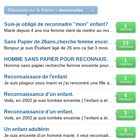
Réponses sur le thème «
reconnaitre 1 enfant hors mariage
»
Suis-je obligé de reconnaitre "mon" enfant?
1
réponse
Marié depuis 4 ans ma femme vient de mettre au monde un enfant qui n'est pas de moi. suis-je obligé
Sans Papier de 26ans,cherche femme enceinte pour papier
13
réponses
Bonjour je suis Étudiant âgé de 26 ans ca fait 3 mois que je suis rentrée en situation irrégulière
HOMME SANS PAPIER POUR RECONNAISSANCE
1
réponse
Homme sans papier recherche femme enceinte pour reconnaître son enfant. attibat@hotmail.com
Reconnaissace de l'enfant
1
réponse
Je suis plogeur sous marin et j'ai rencontré une fille au mexique pendant ma durée de contrat.Celle
Reconnaissance d'un enfant.
4
réponses
Voilà, en 2002 je suis tombée enceinte ( l'enfant a été désiré ), de mon ancien compagnon qui m'a ab
Reconnaissance d'un enfant.
3
réponses
Voilà, en 2002 je suis tombée enceinte ( l'enfant a été désiré ), de mon ancien compagnon qui m'a ab
Un enfant adultérin
3
réponses
Je suis enceinte d'un homme marié, il veut reconnaître l'enfant, est ce qu'on peut aller à la mairie