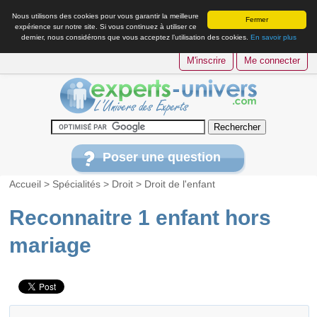
Nous utilisons des cookies pour vous garantir la meilleure
Fermer
expérience sur notre site. Si vous continuez à utiliser ce
dernier, nous considérons que vous acceptez l’utilisation des cookies.
En savoir plus
M'inscrire
Me connecter
Poser une question
Accueil
>
Spécialités
>
Droit
>
Droit de l'enfant
Reconnaitre 1 enfant hors
mariage