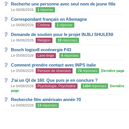
Recherhe une personne avec seul nom de jeune fille
Le 06/08/2026
1
réponse
Correspondant français en Allemagne
Le 06/08/2026
Cinéma
1
réponse
Demande de soutien pour le projet INJILI SHULENI
Le 06/08/2026
Religion
10
réponses
Bosch logixx8 ecoénergie F43
Le 05/08/2026
Lave-linge
4
réponses
Comment prendre contact avec INPS italie
Le 05/08/2026
Pension de réversion
74
réponses
Dernière page
J'ai un QI de 160. Que puis je en conclure ?
Le 04/08/2026
Psychologie, Psychiatrie
1404
réponses
Dernière
page
Recherche film américain année 70
Le 04/08/2026
13
réponses