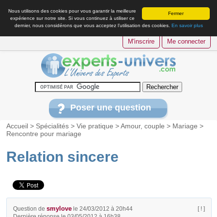
Nous utilisons des cookies pour vous garantir la meilleure
Fermer
expérience sur notre site. Si vous continuez à utiliser ce
dernier, nous considérons que vous acceptez l’utilisation des cookies.
En savoir plus
M'inscrire
Me connecter
Poser une question
Accueil
>
Spécialités
>
Vie pratique
>
Amour, couple
>
Mariage
>
Rencontre pour mariage
Relation sincere
smylove
Question de
le 24/03/2012 à 20h44
[ ! ]
Dernière réponse le 03/05/2012 à 16h38