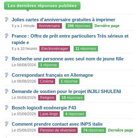
Les dernières réponses publiées
Jolies cartes d'anniversaire gratuites à imprimer
Il y a 1 minute
Anniversaire
396
réponses
Dernière page
France : Offre de prêt entre particuliers Très sérieux et
rapide e
Il y a 10 heures
Electroménager
11
réponses
Recherhe une personne avec seul nom de jeune fille
Le 06/08/2026
1
réponse
Correspondant français en Allemagne
Le 06/08/2026
Cinéma
1
réponse
Demande de soutien pour le projet INJILI SHULENI
Le 06/08/2026
Religion
10
réponses
Bosch logixx8 ecoénergie F43
Le 05/08/2026
Lave-linge
4
réponses
Comment prendre contact avec INPS italie
Le 05/08/2026
Pension de réversion
74
réponses
Dernière page