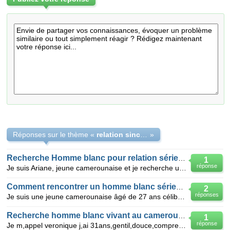
Réponses sur le thème «
relation sincere
»
Recherche Homme blanc pour relation sérieuse
1
réponse
Je suis Ariane, jeune camerounaise et je recherche un Homme blanc responsable et sérieux pour relati
Comment rencontrer un homme blanc sérieux vivant au Cameroun?
2
réponses
Je suis une jeune camerounaise âgé de 27 ans célibataire sans enfant à la recherche d'une relation s
Recherche homme blanc vivant au cameroun pour relation serieuse
1
réponse
Je m,appel veronique j,ai 31ans,gentil,douce,comprehensible aimant cuisine,voyage,sport,nage,aimerai