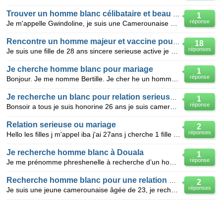
Trouver un homme blanc célibataire et beau pour une relation sérieuse
1
réponse
Je m'appelle Gwindoline, je suis une Camerounaise âgée de 27 ans, je suis célibataire n'ayant pas en
Rencontre un homme majeur et vaccine pour marriage
18
réponses
Je suis une fille de 28 ans sincere serieuse active je cherche un homme serieux qui ne depasse pas l
Je cherche homme blanc pour mariage
1
réponse
Bonjour. Je me nomme Bertille. Je cher he un homme blanc pour une relation sincère et durable
Je recherche un blanc pour relation serieuse et durable
1
réponse
Bonsoir a tous je suis honorine 26 ans je suis camerounaise et je vis a yaounde , je suis quequ' un
Relation serieuse ou mariage
2
réponses
Hello les filles j m'appel iba j'ai 27ans j cherche 1 fille serieuse pour relation serieuse entre 20
Je recherche homme blanc à Douala
1
réponse
Je me prénomme phreshenelle à recherche d’un homme blanc âgé de 30 à 60 ans pour relation sérieuse m
Recherche homme blanc pour une relation de sexe pa
2
réponses
Je suis une jeune camerounaise âgée de 23, je recherche un homme blanc pour avoir une relation de se