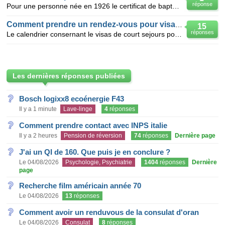
réponse
Pour une personne née en 1926 le certificat de baptème peut il etre considèré comme un acte de naiss
Comment prendre un rendez-vous pour visa pays bas
15
réponses
Le calendrier consernant le visas de court sejours pour les pay bas ;est toujours complet.comment en
Les dernières réponses publiées
Bosch logixx8 ecoénergie F43
Il y a 1 minute
Lave-linge
4
réponses
Comment prendre contact avec INPS italie
Il y a 2 heures
Pension de réversion
74
réponses
Dernière page
J'ai un QI de 160. Que puis je en conclure ?
Le 04/08/2026
Psychologie, Psychiatrie
1404
réponses
Dernière
page
Recherche film américain année 70
Le 04/08/2026
13
réponses
Comment avoir un renduvous de la consulat d'oran
Le 04/08/2026
Consulat
8
réponses