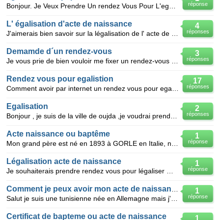
réponse
Bonjour. Je Veux Prendre Un rendez Vous Pour L'egalisation du Papier De La Nationnalité italien a Ca
L' égalisation d'acte de naissance
4
réponses
J'aimerais bien savoir sur la légalisation de l' acte de naissance pour que je puisse avoir une car
Demamde d´un rendez-vous
3
réponses
Je vous prie de bien vouloir me fixer un rendez-vous auprés de votre consulat. dans un temps assez
Rendez vous pour egalistion
17
réponses
Comment avoir par internet un rendez vous pour egalisation des papiers au consulat d'espagne à rabat
Egalisation
2
réponses
Bonjour , je suis de la ville de oujda ,je voudrai prend un rendez-vous pour égaliser une seul papi
Acte naissance ou baptême
1
réponse
Mon grand père est né en 1893 à GORLE en Italie, naturalisé français, malgré plusieurs démarches je
Légalisation acte de naissance
1
réponse
Je souhaiterais prendre rendez vous pour légaliser mon acte de naissance comment faire?
Comment je peux avoir mon acte de naissance???
1
réponse
Salut je suis une tunisienne née en Allemagne mais j'habite en Tunisie , comment je peux avoir mon a
Certificat de bapteme ou acte de naissance
1