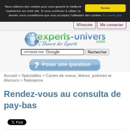
Nous utilisons des cookies pour vous garantir la meilleure
Fermer
expérience sur notre site. Si vous continuez à utiliser ce
dernier, nous considérons que vous acceptez l’utilisation des cookies.
En savoir plus
M'inscrire
Me connecter
Poser une question
Accueil
>
Spécialités
>
Cartes de voeux, lettres, poèmes et
discours
>
Naissance
Rendez-vous au consulta de
pay-bas