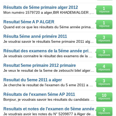
Résultats de 5éme primaire alger 2012
1
réponse
Mon numéro 1579720 a alger,BIR KHADEM/ALGER ,je souhaite que me répondre s`ils vous plais,
Resultat 5éme A P ALGER
1
réponse
Quand est ce que les résultats du 5éme année primaire 2010
Résulta 5éme anné primére 2011
3
réponses
Je voudrai savoir le résultats 5eme primaire 2011 alger n 5314276
Résultat des examens de la 5éme année primaire à Alger
3
réponses
Je voudrais connaitre le résultat des examens de la 5éme année primaire à Alger 2011, école IBN KHA
Resultat 5eme primaire 2012 primaire
4
réponses
Je veux le resultat de la 5eme de zebouchi bilel alger 1047540 bouzereah
Resultat du 5eme 2011 a alger
3
réponses
Je cherche le resultat de l'examen du 5 eme 2011 a alger pour ma fille abdelhamid lyna son numero es
Résultats de l'examen 5éme AP 2011
10
réponses
Bonjour, je voudrais savoir les résultats du candidats "BASSAID Amina" à l'examen de 5ème AP 2011 r
Resultats et notes de l'examen de 5ème année
2
réponses
Je voudrais avoir les notes du N° 5209877 à Alger de l'examen de 5ème année primaire SVP merci