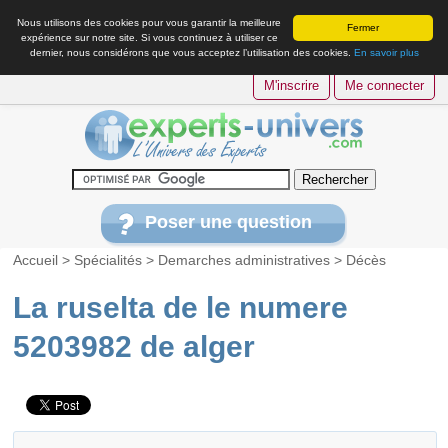
Nous utilisons des cookies pour vous garantir la meilleure
Fermer
expérience sur notre site. Si vous continuez à utiliser ce
dernier, nous considérons que vous acceptez l’utilisation des cookies.
En savoir plus
M'inscrire
Me connecter
Poser une question
Accueil
>
Spécialités
>
Demarches administratives
>
Décès
La ruselta de le numere
5203982 de alger