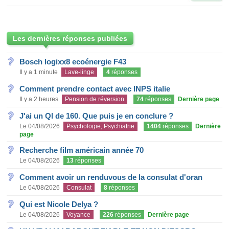
Les dernières réponses publiées
Bosch logixx8 ecoénergie F43
Il y a 1 minute
Lave-linge
4
réponses
Comment prendre contact avec INPS italie
Il y a 2 heures
Pension de réversion
74
réponses
Dernière page
J'ai un QI de 160. Que puis je en conclure ?
Le 04/08/2026
Psychologie, Psychiatrie
1404
réponses
Dernière
page
Recherche film américain année 70
Le 04/08/2026
13
réponses
Comment avoir un renduvous de la consulat d'oran
Le 04/08/2026
Consulat
8
réponses
Qui est Nicole Delya ?
Le 04/08/2026
Voyance
226
réponses
Dernière page