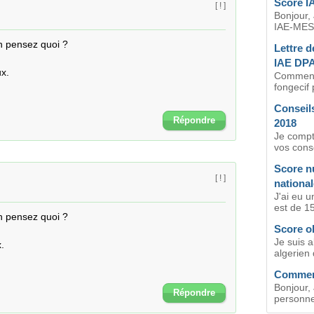
Score I
[ ! ]
Bonjour,
IAE-MESS
 pensez quoi ?

Lettre 
IAE DP
x.

Comment 
fongecif
Consei
Répondre
2018
Je compte
vos cons
Score n
[ ! ]
national
J'ai eu 
est de 153
 pensez quoi ?

Score ob
Je suis a


algerien q
Comment
Bonjour, 
Répondre
personne