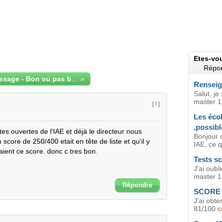
Etes-vo
Répon
Score IAE Message - Bon ou pas bon
»
Renseig
Salut, je
master 1 
[ ! ]
Les éco
,possibl
es ouvertes de l'IAE et déjà le directeur nous 
Bonjour 
 score de 250/400 etait en tête de liste et qu'il y 
IAE, ce q
ient ce score. donc c tres bon.

Tests sc
J'ai oubl
master 1.
Répondre
SCORE 
J'ai obte
81/100 ce