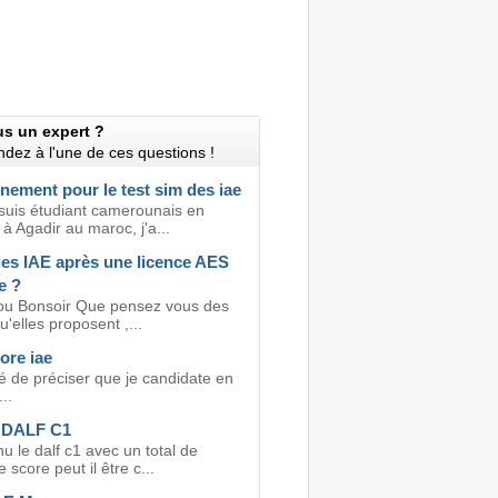
us un expert ?
dez à l'une de ces questions !
nement pour le test sim des iae
 suis étudiant camerounais en
à Agadir au maroc, j'a...
les IAE après une licence AES
e ?
ou Bonsoir Que pensez vous des
u'elles proposent ,...
ore iae
ié de préciser que je candidate en
..
DALF C1
nu le dalf c1 avec un total de
 score peut il être c...