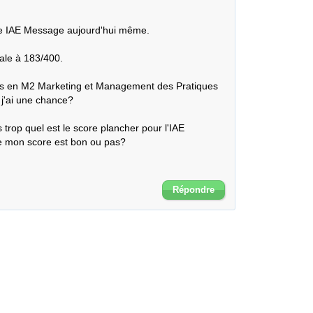
re IAE Message aujourd'hui même.

le à 183/400.

ris en M2 Marketing et Management des Pratiques 
'ai une chance?

trop quel est le score plancher pour l'IAE 
 mon score est bon ou pas?

Répondre