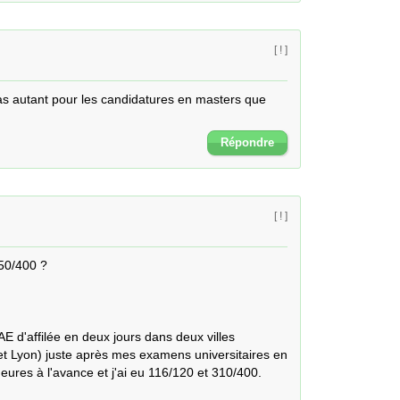
[ ! ]
s autant pour les candidatures en masters que 
.
Répondre
[ ! ]
0/400 ?

E d'affilée en deux jours dans deux villes 
et Lyon) juste après mes examens universitaires en 
es à l'avance et j'ai eu 116/120 et 310/400. 
