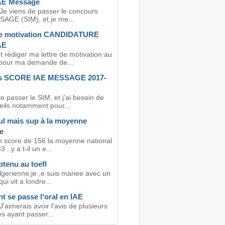
AE Message
 Je viens de passer le concours
AGE (SIM), et je me...
de motivation CANDIDATURE
AE
rédiger ma lettre de motivation au
 pour ma demande de...
ls SCORE IAE MESSAGE 2017-
 passer le SIM, et j'ai besoin de
eils notamment pour...
ul mais sup à la moyenne
e
un score de 156 la.moyenne national
...y a t-il un e...
tenu au toefl
lgerienne;je ,e suis mariee avec un
ui vit a londre...
 se passe l'oral en IAE
J'aimerais avoir l'avis de plusieurs
s ayant passer...