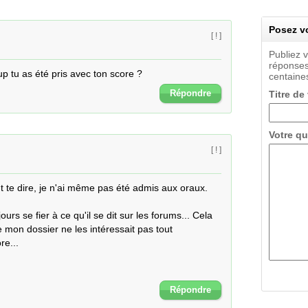
Posez vo
[ ! ]
Publiez 
réponses
up tu as été pris avec ton score ?
centaines
Répondre
Titre de
Votre qu
[ ! ]
te dire, je n'ai même pas été admis aux oraux.

rs se fier à ce qu'il se dit sur les forums... Cela 
 mon dossier ne les intéressait pas tout 
e...

Répondre