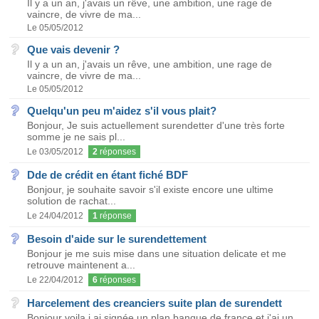
Il y a un an, j'avais un rêve, une ambition, une rage de
vaincre, de vivre de ma...
Le 05/05/2012
Que vais devenir ?
Il y a un an, j'avais un rêve, une ambition, une rage de
vaincre, de vivre de ma...
Le 05/05/2012
Quelqu'un peu m'aidez s'il vous plait?
Bonjour, Je suis actuellement surendetter d'une très forte
somme je ne sais pl...
Le 03/05/2012
2
réponses
Dde de crédit en étant fiché BDF
Bonjour, je souhaite savoir s'il existe encore une ultime
solution de rachat...
Le 24/04/2012
1
réponse
Besoin d'aide sur le surendettement
Bonjour je me suis mise dans une situation delicate et me
retrouve maintenent a...
Le 22/04/2012
6
réponses
Harcelement des creanciers suite plan de surendett
Bonjour voila j ai signée un plan banque de france et j'ai un