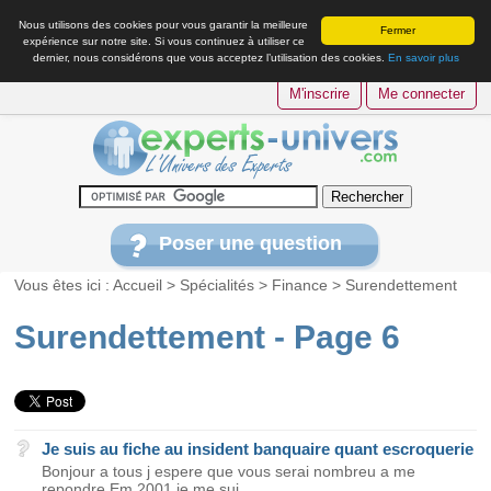
Nous utilisons des cookies pour vous garantir la meilleure
Fermer
expérience sur notre site. Si vous continuez à utiliser ce
dernier, nous considérons que vous acceptez l’utilisation des cookies.
En savoir plus
M'inscrire
Me connecter
Poser une question
Vous êtes ici :
Accueil
>
Spécialités
>
Finance
>
Surendettement
Surendettement - Page 6
Je suis au fiche au insident banquaire quant escroquerie
Bonjour a tous j espere que vous serai nombreu a me
repondre Em 2001 je me sui...