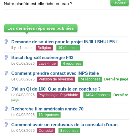
réponse
Notre planète est-elle riche en eau ?
Les dernières réponses publiées
Demande de soutien pour le projet INJILI SHULENI
Il y a 1 minute
Religion
10
réponses
Bosch logixx8 ecoénergie F43
Le 05/08/2026
Lave-linge
4
réponses
Comment prendre contact avec INPS italie
Le 05/08/2026
Pension de réversion
74
réponses
Dernière page
J'ai un QI de 160. Que puis je en conclure ?
Le 04/08/2026
Psychologie, Psychiatrie
1404
réponses
Dernière
page
Recherche film américain année 70
Le 04/08/2026
13
réponses
Comment avoir un renduvous de la consulat d'oran
Le 04/08/2026
Consulat
8
réponses