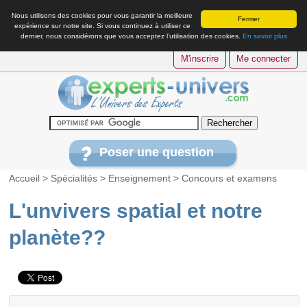
Nous utilisons des cookies pour vous garantir la meilleure
Fermer
expérience sur notre site. Si vous continuez à utiliser ce
dernier, nous considérons que vous acceptez l’utilisation des cookies.
En savoir plus
M'inscrire
Me connecter
Poser une question
Accueil
>
Spécialités
>
Enseignement
>
Concours et examens
L'unvivers spatial et notre
planète??