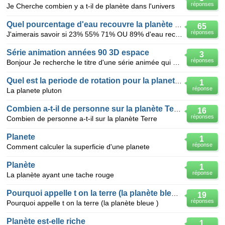
réponses
Je Cherche combien y a t-il de planète dans l'univers
Quel pourcentage d'eau recouvre la planète terre ?
65
réponses
J'aimerais savoir si 23% 55% 71% OU 89% d'eau recouvre la planète terre
Série animation années 90 3D espace
3
réponses
Bonjour Je recherche le titre d'une série animée qui passait sur canal+ il y a quelques années. C'
Quel est la periode de rotation pour la planete Pl
1
réponse
La planete pluton
Combien a-t-il de personne sur la planète Terre?
16
réponses
Combien de personne a-t-il sur la planète Terre
Planete
1
réponse
Comment calculer la superficie d'une planete
Planète
1
réponse
La planète ayant une tache rouge
Pourquoi appelle t on la terre (la planète bleue )
19
réponses
Pourquoi appelle t on la terre (la planète bleue )
Planète est-elle riche
1