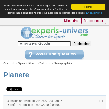
Nous utilisons des cookies pour vous garantir la meilleure
Fermer
expérience sur notre site. Si vous continuez à utiliser ce
dernier, nous considérons que vous acceptez l’utilisation des cookies.
En savoir plus
M'inscrire
Me connecter
Poser une question
Accueil
>
Spécialités
>
Culture
>
Géographie
Planete
Question anonyme le 04/02/2010 à 23h15
[ ! ]
Dernière réponse le 18/04/2010 à 03h02