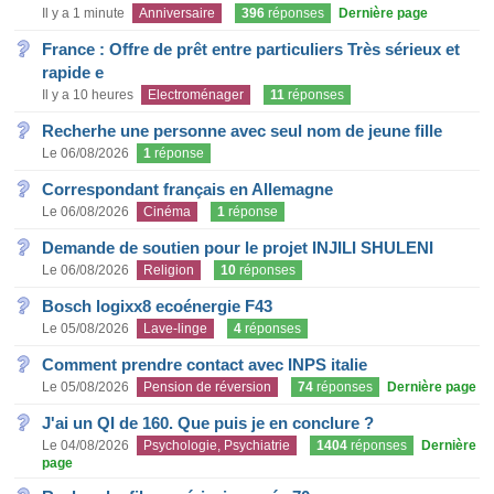
Il y a 1 minute
Anniversaire
396
réponses
Dernière page
France : Offre de prêt entre particuliers Très sérieux et
rapide e
Il y a 10 heures
Electroménager
11
réponses
Recherhe une personne avec seul nom de jeune fille
Le 06/08/2026
1
réponse
Correspondant français en Allemagne
Le 06/08/2026
Cinéma
1
réponse
Demande de soutien pour le projet INJILI SHULENI
Le 06/08/2026
Religion
10
réponses
Bosch logixx8 ecoénergie F43
Le 05/08/2026
Lave-linge
4
réponses
Comment prendre contact avec INPS italie
Le 05/08/2026
Pension de réversion
74
réponses
Dernière page
J'ai un QI de 160. Que puis je en conclure ?
Le 04/08/2026
Psychologie, Psychiatrie
1404
réponses
Dernière
page