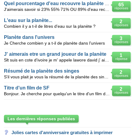
Quel pourcentage d'eau recouvre la planète terre ?
65
réponses
J'aimerais savoir si 23% 55% 71% OU 89% d'eau recouvre la planète terre
L'eau sur la planète...
2
réponses
Combien il y a t-il de litres d'eau sur la planète ?
Planète dans l'univers
3
réponses
Je Cherche combien y a t-il de planète dans l'univers
J' aimerais etre un grand joueur de la planète
1
réponse
Slt suis en cote d'ivoire je m' appele lawore david j' ais 13 ans depuis toute mon enfance je reve
Résumé de la planète des singes
2
réponses
S'il vous plait je vous la résumé de la planète des singes de les tous chapitres
Titre d'un film de SF
2
réponses
Bonjour. Je cherche pour quelqu'un le titre d'un film de science-fiction. Assez peu d'éléments :
Les dernières réponses publiées
Jolies cartes d'anniversaire gratuites à imprimer