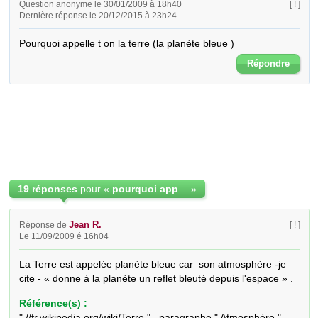
Question anonyme le 30/01/2009 à 18h40
[ ! ]
Dernière réponse le 20/12/2015 à 23h24
Pourquoi appelle t on la terre (la planète bleue )
Répondre
19 réponses
pour «
pourquoi appelle t on la terre (la planète bleue )
»
Jean R.
Réponse de
[ ! ]
Le 11/09/2009 é 16h04
La Terre est appelée planète bleue car  son atmosphère -je 
cite - « donne à la planète un reflet bleuté depuis l'espace » .
Référence(s) :
" //fr.wikipedia.org/wiki/Terre " , paragraphe " Atmosphère " .