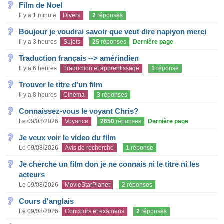
Film de Noel
Il y a 1 minute
Divers
2
réponses
Boujour je voudrai savoir que veut dire napiyon merci
Il y a 3 heures
Sujets
25
réponses
Dernière page
Traduction français --> amérindien
Il y a 6 heures
Traduction et apprentissage
1
réponse
Trouver le titre d'un film
Il y a 8 heures
Cinéma
3
réponses
Connaissez-vous le voyant Chris?
Le 09/08/2026
Voyance
2650
réponses
Dernière page
Je veux voir le video du film
Le 09/08/2026
Avis de recherche
1
réponse
Je cherche un film don je ne connais ni le titre ni les
acteurs
Le 09/08/2026
MovieStarPlanet
2
réponses
Cours d'anglais
Le 09/08/2026
Concours et examens
2
réponses