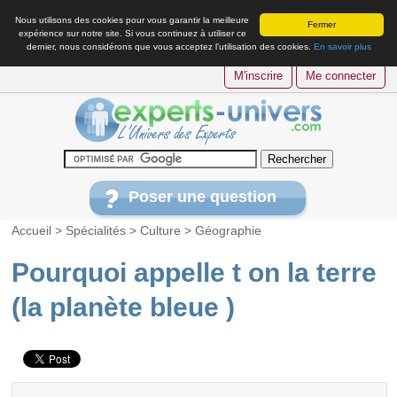
Nous utilisons des cookies pour vous garantir la meilleure
Fermer
expérience sur notre site. Si vous continuez à utiliser ce
dernier, nous considérons que vous acceptez l’utilisation des cookies.
En savoir plus
M'inscrire
Me connecter
Poser une question
Accueil
>
Spécialités
>
Culture
>
Géographie
Pourquoi appelle t on la terre
(la planète bleue )