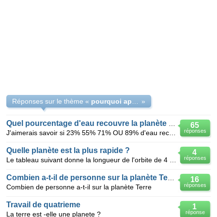
Réponses sur le thème «
pourquoi appelle t on la terre (la planète bleue )
»
Quel pourcentage d'eau recouvre la planète terre ?
65
réponses
J'aimerais savoir si 23% 55% 71% OU 89% d'eau recouvre la planète terre
Quelle planète est la plus rapide ?
4
réponses
Le tableau suivant donne la longueur de l'orbite de 4 planètes de notre système autour du Soleil en
Combien a-t-il de personne sur la planète Terre?
16
réponses
Combien de personne a-t-il sur la planète Terre
Travail de quatrieme
1
réponse
La terre est -elle une planete ?