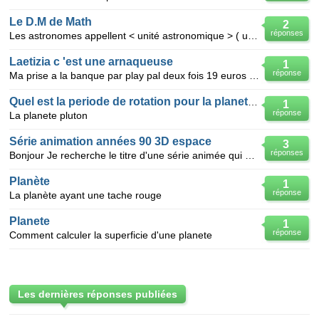
Le D.M de Math
2
réponses
Les astronomes appellent < unité astronomique > ( u.a. en abrégé) la distance moyenne entre la terre
Laetizia c 'est une arnaqueuse
1
réponse
Ma prise a la banque par play pal deux fois 19 euros total 38 euros pour RIEN que des mansanges n
Quel est la periode de rotation pour la planete Pl
1
réponse
La planete pluton
Série animation années 90 3D espace
3
réponses
Bonjour Je recherche le titre d'une série animée qui passait sur canal+ il y a quelques années. C'
Planète
1
réponse
La planète ayant une tache rouge
Planete
1
réponse
Comment calculer la superficie d'une planete
Les dernières réponses publiées