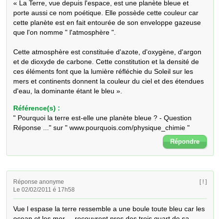
« La Terre, vue depuis l'espace, est une planète bleue et 
porte aussi ce nom poétique. Elle possède cette couleur car 
cette planète est en fait entourée de son enveloppe gazeuse 
que l'on nomme " l'atmosphère ".

Cette atmosphère est constituée d'azote, d'oxygène, d'argon 
et de dioxyde de carbone. Cette constitution et la densité de 
ces éléments font que la lumière réfléchie du Soleil sur les 
mers et continents donnent la couleur du ciel et des étendues 
d'eau, la dominante étant le bleu ».
Référence(s) :
" Pourquoi la terre est-elle une planète bleue ? - Question
Réponse ..." sur " www.pourquois.com/physique_chimie "
Répondre
Réponse anonyme
[ ! ]
Le 02/02/2011 é 17h58
Vue l espase la terre ressemble a une boule toute bleu car les 
ocean et les mer     recouvrent pres des trois quart de sa 