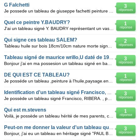
G Falchetti
3
réponses
Je possede un tableau de giuseppe fachetti peinture de la place de venise
Quel ce peintre Y.BAUDRY?
1
réponse
J'ai un tableau signé Y. BAUDRY représentant un vase vert contenant un bouquet de roses avec, en av
Qui signe ces tableau SALEM?
2
réponses
Tableau huile sur bois 18cm/10cm nature morte signé SALEM.Qui est ce peintre?
Tableau signé de maurice wrillo,U daté de 1934
3
réponses
Bonjour j'ai en ma possesion un tableau signé en bas a droite Maurice,Wrillo,U 1934 et en bas a g
DE QUI EST CE TABLEAU?
1
réponse
Je posséde un tableau ,peinture à l'huile,paysage.en bas à droite signé"V RYN".De qui est ce table
Identification d'un tableau signé Francisco, RIBERA
3
réponses
Je possède un tableau signé Francisco, RIBERA. , peintre Espagnol . Il s'agit d'une adolescente , ty
Qui est m.stevens
1
réponse
Voilà, je possède un tableau hérité de mes parents, ce tableau représente un bord de la marne ou se
Peut-on me donner la valeur d'un tableau que je possède
3
réponses
Bonjour, j'ai eu un tableau en héritage signé "PAUL BUFFET"j'aurais voulu savoir sa valeur? ou dois-