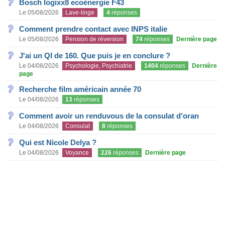
Bosch logixx8 ecoénergie F43
Le 05/08/2026
Lave-linge
4
réponses
Comment prendre contact avec INPS italie
Le 05/08/2026
Pension de réversion
74
réponses
Dernière page
J'ai un QI de 160. Que puis je en conclure ?
Le 04/08/2026
Psychologie, Psychiatrie
1404
réponses
Dernière
page
Recherche film américain année 70
Le 04/08/2026
13
réponses
Comment avoir un renduvous de la consulat d'oran
Le 04/08/2026
Consulat
8
réponses
Qui est Nicole Delya ?
Le 04/08/2026
Voyance
226
réponses
Dernière page