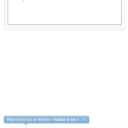
Réponses sur le thème «
valeur d un tableau du peintre italien Giuseppe Falchetti
»