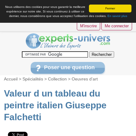
Nous utilisons des cookies pour vous garantir la meilleure
Fermer
expérience sur notre site. Si vous continuez à utiliser ce
dernier, nous considérons que vous acceptez l’utilisation des cookies.
En savoir plus
M'inscrire
Me connecter
Poser une question
Accueil
>
Spécialités
>
Collection
>
Oeuvres d'art
Valeur d un tableau du
peintre italien Giuseppe
Falchetti