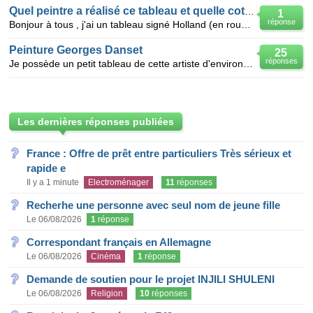
Quel peintre a réalisé ce tableau et quelle cote fait il ?
1
réponse
Bonjour à tous , j'ai un tableau signé Holland (en rouge) de quel peintre s'agirait il ??? il repr
Peinture Georges Danset
25
réponses
Je possède un petit tableau de cette artiste d'environ 23.5 cm * 21 cm; 1952.Représentation très be
Les dernières réponses publiées
France : Offre de prêt entre particuliers Très sérieux et
rapide e
Il y a 1 minute
Electroménager
11
réponses
Recherhe une personne avec seul nom de jeune fille
Le 06/08/2026
1
réponse
Correspondant français en Allemagne
Le 06/08/2026
Cinéma
1
réponse
Demande de soutien pour le projet INJILI SHULENI
Le 06/08/2026
Religion
10
réponses