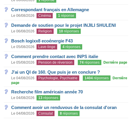
Le 06/08/2026
1
réponse
Correspondant français en Allemagne
Le 06/08/2026
Cinéma
1
réponse
Demande de soutien pour le projet INJILI SHULENI
Le 06/08/2026
Religion
10
réponses
Bosch logixx8 ecoénergie F43
Le 05/08/2026
Lave-linge
4
réponses
Comment prendre contact avec INPS italie
Le 05/08/2026
Pension de réversion
74
réponses
Dernière page
J'ai un QI de 160. Que puis je en conclure ?
Le 04/08/2026
Psychologie, Psychiatrie
1404
réponses
Dernière
page
Recherche film américain année 70
Le 04/08/2026
13
réponses
Comment avoir un renduvous de la consulat d'oran
Le 04/08/2026
Consulat
8
réponses