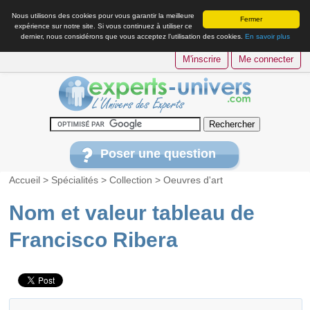
Nous utilisons des cookies pour vous garantir la meilleure
Fermer
expérience sur notre site. Si vous continuez à utiliser ce
dernier, nous considérons que vous acceptez l’utilisation des cookies.
En savoir plus
M'inscrire
Me connecter
Poser une question
Accueil
>
Spécialités
>
Collection
>
Oeuvres d'art
Nom et valeur tableau de
Francisco Ribera