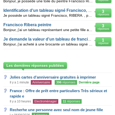
réponse
Bonjour, je possède une toile du peintre Francisco Ribera. Il est daté et signé. Il s'agit d'une fem
Identification d'un tableau signé Francisco, RIBERA
3
réponses
Je possède un tableau signé Francisco, RIBERA. , peintre Espagnol . Il s'agit d'une adolescente , ty
Francisco Ribera peintre
3
réponses
Bonjour, j'ai un tableau représentant une petite fille avec un chien et un panier. Signature e
Je demande la valeur d'un tableau de francisco Rib
1
réponse
Bonjour, j'ai acheté à une brocante un tableau signé Francisco ribera, d'une petite fille avec deux
Les dernières réponses publiées
Jolies cartes d'anniversaire gratuites à imprimer
Il y a 1 minute
Anniversaire
396
réponses
Dernière page
France : Offre de prêt entre particuliers Très sérieux et
rapide e
Il y a 10 heures
Electroménager
11
réponses
Recherhe une personne avec seul nom de jeune fille