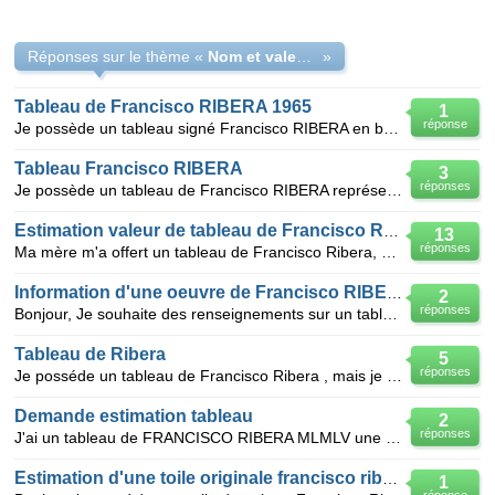
Réponses sur le thème «
Nom et valeur tableau de Francisco Ribera
»
Tableau de Francisco RIBERA 1965
1
réponse
Je possède un tableau signé Francisco RIBERA en bas à gauche daté 1965 en chiffres romains repré
Tableau Francisco RIBERA
3
réponses
Je possède un tableau de Francisco RIBERA représentant une femme assise sur un fauteuil avec chien à
Estimation valeur de tableau de Francisco Ribera
13
réponses
Ma mère m'a offert un tableau de Francisco Ribera, que petite elle l'avait hériter de sa grand-mère.
Information d'une oeuvre de Francisco RIBERA
2
réponses
Bonjour, Je souhaite des renseignements sur un tableau de Francisco RIBERA. Le tableau représente
Tableau de Ribera
5
réponses
Je posséde un tableau de Francisco Ribera , mais je ne sais pas si c'est l'original, la peinture rep
Demande estimation tableau
2
réponses
J'ai un tableau de FRANCISCO RIBERA MLMLV une petite fille aux cheveux longs tenant une pomme dans l
Estimation d'une toile originale francisco ribera
1