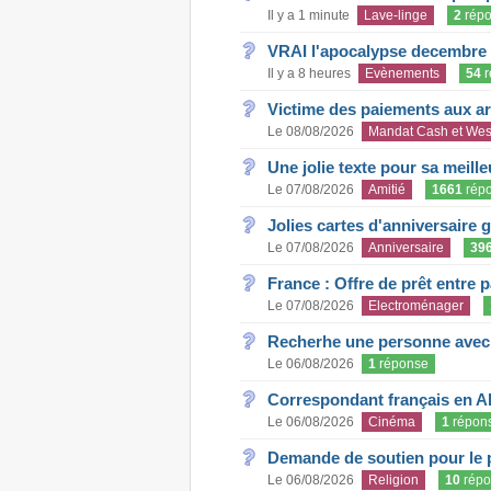
Il y a 1 minute
Lave-linge
2
répo
VRAI l'apocalypse decembre
Il y a 8 heures
Evènements
54
r
Victime des paiements aux a
Le 08/08/2026
Mandat Cash et Wes
Une jolie texte pour sa meill
Le 07/08/2026
Amitié
1661
rép
Jolies cartes d'anniversaire 
Le 07/08/2026
Anniversaire
39
France : Offre de prêt entre p
Le 07/08/2026
Electroménager
Recherhe une personne avec s
Le 06/08/2026
1
réponse
Correspondant français en A
Le 06/08/2026
Cinéma
1
répon
Demande de soutien pour le 
Le 06/08/2026
Religion
10
répo