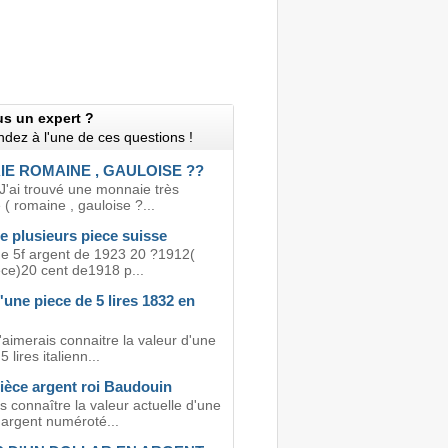
us un expert ?
dez à l'une de ces questions !
E ROMAINE , GAULOISE ??
J'ai trouvé une monnaie très
( romaine , gauloise ?...
e plusieurs piece suisse
de 5f argent de 1923 20 ?1912(
ece)20 cent de1918 p...
'une piece de 5 lires 1832 en
'aimerais connaitre la valeur d'une
 lires italienn...
ièce argent roi Baudouin
s connaître la valeur actuelle d'une
 argent numéroté...