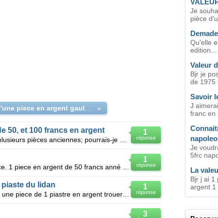
VALEUR
Je souhai
pièce d'u
Demade 
Qu'elle e
edition...
Valeur 
Bjr je p
de 1975 
Savoir l
J aimerai
valeur d'une piece en argent gauloise
»
franc en 
Connaitr
e 50, et 100 francs en argent
1
napoleo
réponse
Bonsoir, je suis en possession de plusieurs pièces anciennes; pourrais-je en connaître la.valeur ? :
Je voudra
5frc napo
1
réponse
Je voutré savoir la valeur de 3 piece. 1 piece en argent de 50 francs anné 1976 1 piece en argent
La valeur
Bjr j ai 
 piaste du lidan
1
argent 1 
réponse
Bonjour j aimerai savoir la valeur d une piece de 1 piastre en argent trouer au centre poid 104
3