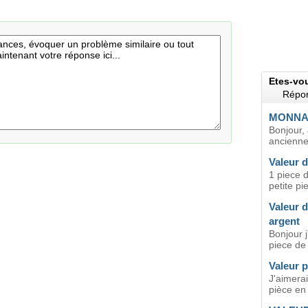
Etes-vo
Répon
MONNAI
Bonjour, 
ancienne 
Valeur d
1 piece 
petite pi
Valeur d
argent
Bonjour j
piece de 5
Valeur p
J'aimerai
pièce en