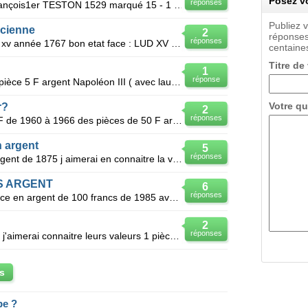
Posez vo
réponses
J'ai trouvé ; - 1 piéce argent de François1er TESTON 1529 marqué 15 - 1 piéce argent Charles VII G
Publiez 
ncienne
2
réponses
réponses
Je possède une pièce argent louis xv année 1767 bon etat face : LUD XV D G FR ET NAV RE X pile : S
centaines
Titre de
1
réponse
Je voudrais savoir la valeur de ; 1 pièce 5 F argent Napoléon III ( avec lauriers) de 1867 3 pièce
Votre qu
r?
2
réponses
Je possède plusieurs pièces de 5 F de 1960 à 1966 des pièces de 50 F argent et 100 F argent 1 pièce
n argent
5
réponses
Je possede piece de monaie en argent de 1875 j aimerai en connaitre la valeur?
S ARGENT
6
réponses
Je viens de retrouver une belle pièce en argent de 100 francs de 1985 avec au dos Germinal-Emile Zol
2
réponses
J'ai retrouve des pièces en argent, j'aimerai connaitre leurs valeurs 1 pièce de 10 frs de 1966
s
pe ?