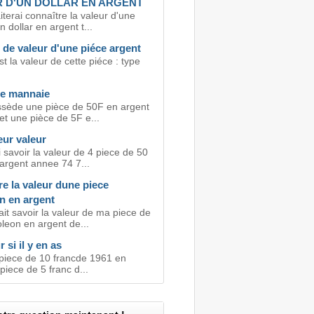
 D'UN DOLLAR EN ARGENT
terai connaître la valeur d'une
n dollar en argent t...
de valeur d'une piéce argent
st la valeur de cette piéce : type
de mannaie
ossède une pièce de 50F en argent
et une pièce de 5F e...
eur valeur
 savoir la valeur de 4 piece de 50
argent annee 74 7...
e la valeur dune piece
n en argent
it savoir la valeur de ma piece de
leon en argent de...
 si il y en as
1 piece de 10 francde 1961 en
piece de 5 franc d...