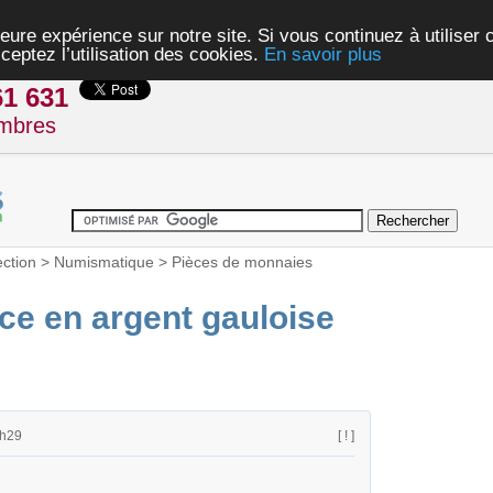
eure expérience sur notre site. Si vous continuez à utiliser
ceptez l’utilisation des cookies.
En savoir plus
61 631
mbres
ection
>
Numismatique
>
Pièces de monnaies
ece en argent gauloise
1h29
[ ! ]