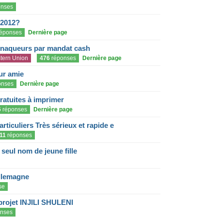
nses
 2012?
éponses
Dernière page
rnaqueurs par mandat cash
tern Union
476
réponses
Dernière page
eur amie
onses
Dernière page
gratuites à imprimer
6
réponses
Dernière page
articuliers Très sérieux et rapide e
11
réponses
eul nom de jeune fille
llemagne
se
projet INJILI SHULENI
nses