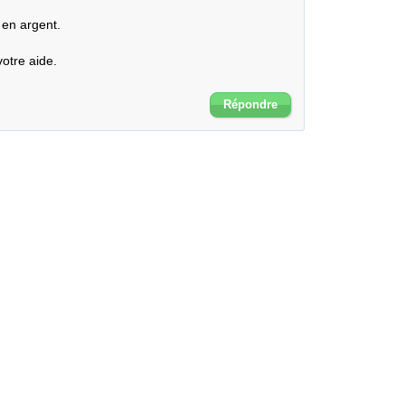
en argent.

tre aide.

Répondre