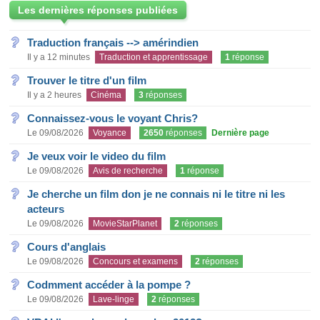
Les dernières réponses publiées
Traduction français --> amérindien
Il y a 12 minutes
Traduction et apprentissage
1
réponse
Trouver le titre d'un film
Il y a 2 heures
Cinéma
3
réponses
Connaissez-vous le voyant Chris?
Le 09/08/2026
Voyance
2650
réponses
Dernière page
Je veux voir le video du film
Le 09/08/2026
Avis de recherche
1
réponse
Je cherche un film don je ne connais ni le titre ni les
acteurs
Le 09/08/2026
MovieStarPlanet
2
réponses
Cours d'anglais
Le 09/08/2026
Concours et examens
2
réponses
Codmment accéder à la pompe ?
Le 09/08/2026
Lave-linge
2
réponses