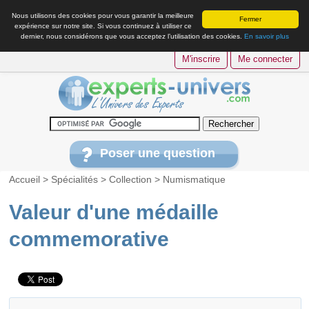
Nous utilisons des cookies pour vous garantir la meilleure
Fermer
expérience sur notre site. Si vous continuez à utiliser ce
dernier, nous considérons que vous acceptez l’utilisation des cookies.
En savoir plus
M'inscrire
Me connecter
Poser une question
Accueil
>
Spécialités
>
Collection
>
Numismatique
Valeur d'une médaille
commemorative