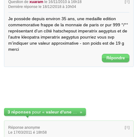
xuaram
Question de
le 16/11/2010 à 16h18
[ ! ]
Dernière réponse le 18/12/2018 à 10h04
Je possède depuis environ 35 ans, une medaille edition 
commemorative frappe de la monnaie de paris or pur 999 °/°° 
représentant d'un côté hatschepsut imperatrix aegyptus et de 
l'autre kleopatra imperatrix aegyptus pourriez vous svp 
m'indiquer une valeur approximative - son poids est de 19 g 
merci
Répondre
3 réponses
pour «
valeur d'une médaille commemorative
»
Réponse anonyme
[ ! ]
Le 17/03/2011 é 18h58