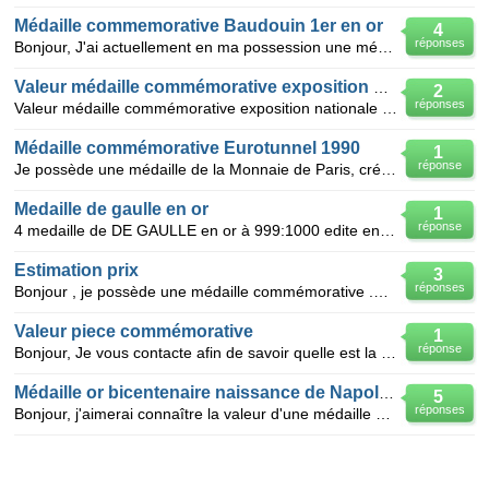
Médaille commemorative Baudouin 1er en or
4
réponses
Bonjour, J'ai actuellement en ma possession une médaille/pièce numismatique commémorative du Roi
Valeur médaille commémorative exposition national
2
réponses
Valeur médaille commémorative exposition nationale suisse lausanne 1964
Médaille commémorative Eurotunnel 1990
1
réponse
Je possède une médaille de la Monnaie de Paris, créée par René DURBACH, commémorant la ère Junction
Medaille de gaulle en or
1
réponse
4 medaille de DE GAULLE en or à 999:1000 edite en 1973 environ.par la monnaie de PARIS Poids Diam
Estimation prix
3
réponses
Bonjour , je possède une médaille commémorative .Elle est intitulée : médaille du bicentenaire 1773-
Valeur piece commémorative
1
réponse
Bonjour, Je vous contacte afin de savoir quelle est la valeur de la médaille commémorative d
Médaille or bicentenaire naissance de Napoléon
5
réponses
Bonjour, j'aimerai connaître la valeur d'une médaille commémorative en or du bicentenaire de la nais