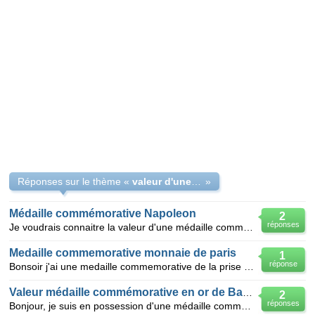
Réponses sur le thème «
valeur d'une médaille commemorative
»
Médaille commémorative Napoleon
2
réponses
Je voudrais connaitre la valeur d'une médaille commémorative en Or de la Monnaie de Paris émise en
Medaille commemorative monnaie de paris
1
réponse
Bonsoir j'ai une medaille commemorative de la prise de la bastille collection histoire de france 1
Valeur médaille commémorative en or de Baudouin
2
réponses
Bonjour, je suis en possession d'une médaille commémorative en or de Baudouin Ier. Description : f