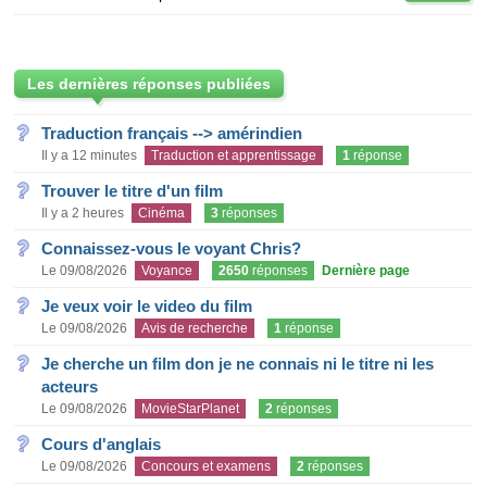
Les dernières réponses publiées
Traduction français --> amérindien
Il y a 12 minutes
Traduction et apprentissage
1
réponse
Trouver le titre d'un film
Il y a 2 heures
Cinéma
3
réponses
Connaissez-vous le voyant Chris?
Le 09/08/2026
Voyance
2650
réponses
Dernière page
Je veux voir le video du film
Le 09/08/2026
Avis de recherche
1
réponse
Je cherche un film don je ne connais ni le titre ni les
acteurs
Le 09/08/2026
MovieStarPlanet
2
réponses
Cours d'anglais
Le 09/08/2026
Concours et examens
2
réponses