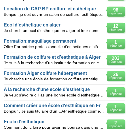
Location de CAP BP coiffure et esthetique
98
réponses
Bonjour, je doit ouvrir un salon de coiffure, esthétique et manucure. Je cherche à louer un CAP o
Ecol d'esthetique en alger
12
réponses
Je cherch un ecol d'esthetique en alger et leur numero de telphon et ladresse
Formation:maquillage permanent
1
réponse
Offre Formatrice professionnelle d'esthetiques diplômée en France : recherche à Alger pour un "tr
Formation de coiffure et d'esthetique à Alger
203
réponses
Je suis à la recherche d'un institut de formation en coiffure et esthetique à Alger
Formation Alger coiffure hébergement
26
réponses
Je cherche une école de formation coiffure esthétique sur Alger avec hébergement ?
A la recherche d'une ecole d'esthetique
1
réponse
Je veux s'avoire c il as une bonne ecole d'esthetique a alger centre
Comment créer une école d'esthétique en France?
1
réponse
Bonjour , Je suis titulaire d'un CAP esthétique cosmétique et d'un BAC PRO esthétique. Actuellemen
Ecole d'esthetique
2
réponses
Comment donc faire pour avoir ne bourse dans une ecole d'esthetique en belgique? je suis une camerou