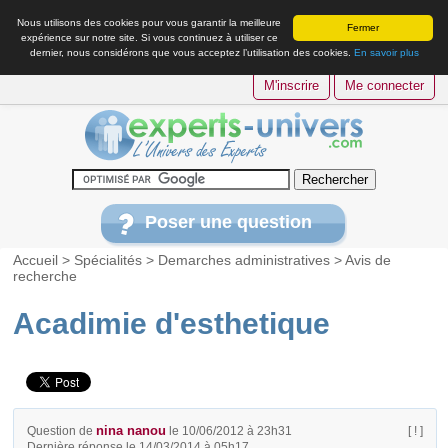
Nous utilisons des cookies pour vous garantir la meilleure
Fermer
expérience sur notre site. Si vous continuez à utiliser ce
dernier, nous considérons que vous acceptez l’utilisation des cookies.
En savoir plus
M'inscrire
Me connecter
Poser une question
Accueil
>
Spécialités
>
Demarches administratives
>
Avis de
recherche
Acadimie d'esthetique
nina nanou
Question de
le 10/06/2012 à 23h31
[ ! ]
Dernière réponse le 14/03/2014 à 05h17