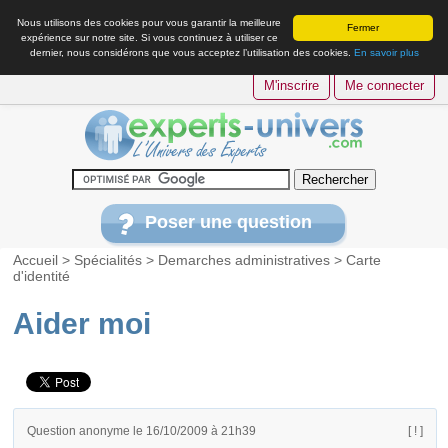
Nous utilisons des cookies pour vous garantir la meilleure
Fermer
expérience sur notre site. Si vous continuez à utiliser ce
dernier, nous considérons que vous acceptez l’utilisation des cookies.
En savoir plus
M'inscrire
Me connecter
Poser une question
Accueil
>
Spécialités
>
Demarches administratives
>
Carte
d'identité
Aider moi
Question anonyme le 16/10/2009 à 21h39
[ ! ]