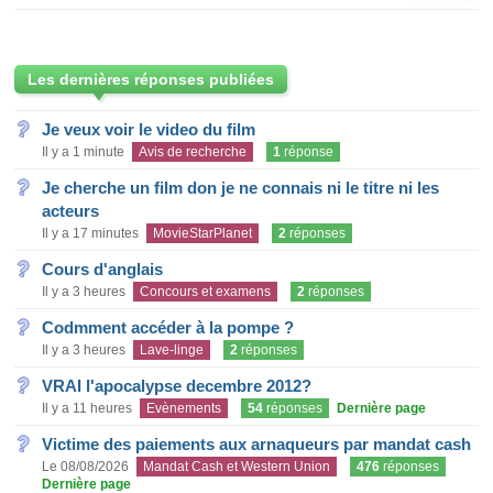
Les dernières réponses publiées
Je veux voir le video du film
Il y a 1 minute
Avis de recherche
1
réponse
Je cherche un film don je ne connais ni le titre ni les
acteurs
Il y a 17 minutes
MovieStarPlanet
2
réponses
Cours d'anglais
Il y a 3 heures
Concours et examens
2
réponses
Codmment accéder à la pompe ?
Il y a 3 heures
Lave-linge
2
réponses
VRAI l'apocalypse decembre 2012?
Il y a 11 heures
Evènements
54
réponses
Dernière page
Victime des paiements aux arnaqueurs par mandat cash
Le 08/08/2026
Mandat Cash et Western Union
476
réponses
Dernière page