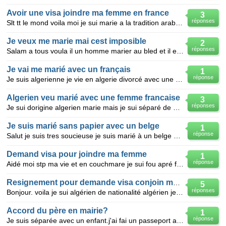
Avoir une visa joindre ma femme en france
3
réponses
Slt tt le mond voila moi je sui marie a la tradition arab ma femme et double nationa
Je veux me marie mai cest imposible
2
réponses
Salam a tous voula il un homme marier au bled et il et la sa fait 10ans il veux se marie
Je vai me marié avec un français
1
réponse
Je suis algerienne je vie en algerie divorcé avec une fille est je suis le tuteure légale est je va
Algerien veu marié avec une femme francaise
3
réponses
Je sui dorigine algerien marie mais je sui séparé de ma femme apré ma femme ma donné l'autorisation
Je suis marié sans papier avec un belge
1
réponse
Salut je suis tres soucieuse je suis marié à un belge qui ne ma pas donner les papiers vu la presio
Demand visa pour joindre ma femme
1
réponse
Aidé moi stp ma vie et en couchmare je sui fou apré fair 3 demande de visa toujour n
Resignement pour demande visa conjoin ma femme
5
réponses
Bonjour. voila je sui algérien de nationalité algérien je sui marié en algérie avec une algérien et
Accord du père en mairie?
1
réponse
Je suis séparée avec un enfant.j'ai fai un passeport a mon enfant,faut il un accor du père si je vai