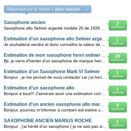
Réponses sur le thème «
altor saxophone selmer a vendre
»
Saxophone ancien
2
réponses
Saxophone alto Selmer argenté modèle 26 de 1928 no 7934 bon état général ,pas de choc dans sa malet
Estimation d'un saxophone alto Selmer argenté
1
réponse
Je souhaiterai vendre et donc connaître la valeur de mon saxophone alto Selmer, qui porte les indica
Estimation de mon saxophone henri selmer numerote
26
réponses
Bjr, je viens d'heriter d'un saxophone de marque henri selmer en parfait etat n'etant pas musicien
Estimation d'un Saxophone Mark VI Selmer
1
réponse
Bonjour , je me permet de vous contacter car j'ai herité d'un Saxophone Selmer Mark VI , ne connaiss
Estimation d'un saxophone alto
1
réponse
Bonjour à tous!!! J'aimerais avoir une estimation correcte d'un saxophone alto argenté Conn datant
Estimation d'un ancien saxophone alto marque" CONN"
3
réponses
Bonjour, pourriez m'informer à combien est estime un saxophone alto des annees 1915-25 de la marq
SAXOPHONE ANCIEN MARIUS ROCHE
1
réponse
Bonjour , j'ai hérité d'un saxophone ( je ne sais pas si il est alto ou autres ) en bonne état dans