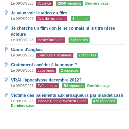
Le 09/08/2026
Voyance
2650
réponses
Dernière page
Je veux voir le video du film
Le 09/08/2026
Avis de recherche
1
réponse
Je cherche un film don je ne connais ni le titre ni les
acteurs
Le 09/08/2026
MovieStarPlanet
2
réponses
Cours d'anglais
Le 09/08/2026
Concours et examens
2
réponses
Codmment accéder à la pompe ?
Le 09/08/2026
Lave-linge
2
réponses
VRAI l'apocalypse decembre 2012?
Le 09/08/2026
Evènements
54
réponses
Dernière page
Victime des paiements aux arnaqueurs par mandat cash
Le 08/08/2026
Mandat Cash et Western Union
476
réponses
Dernière page