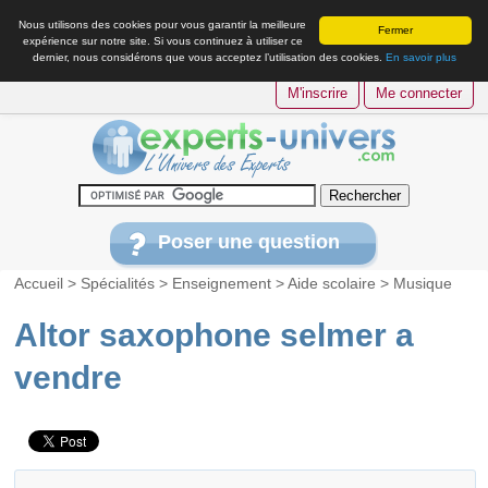
Nous utilisons des cookies pour vous garantir la meilleure
Fermer
expérience sur notre site. Si vous continuez à utiliser ce
dernier, nous considérons que vous acceptez l’utilisation des cookies.
En savoir plus
M'inscrire
Me connecter
Poser une question
Accueil
>
Spécialités
>
Enseignement
>
Aide scolaire
>
Musique
Altor saxophone selmer a
vendre