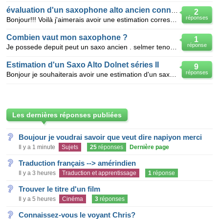
évaluation d'un saxophone alto ancien conn 1914
2
réponses
Bonjour!!! Voilà j'aimerais avoir une estimation correste d'un saxophone alto argenté Conn datant d
Combien vaut mon saxophone ?
1
réponse
Je possede depuit peut un saxo ancien . selmer tenor model 26 avec n° de serie annee 1929 argenté
Estimation d'un Saxo Alto Dolnet séries II
9
réponses
Bonjour je souhaiterais avoir une estimation d'un saxophone alto DOLNET n°29... probablement sé
Les dernières réponses publiées
Boujour je voudrai savoir que veut dire napiyon merci
Il y a 1 minute
Sujets
25
réponses
Dernière page
Traduction français --> amérindien
Il y a 3 heures
Traduction et apprentissage
1
réponse
Trouver le titre d'un film
Il y a 5 heures
Cinéma
3
réponses
Connaissez-vous le voyant Chris?