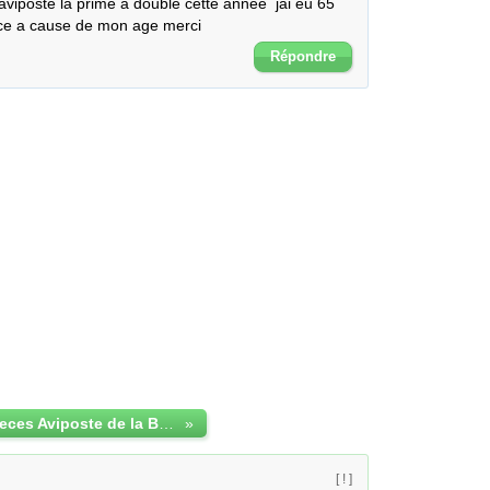
viposte la prime a double cette annee  jai eu 65 
 ce a cause de mon age merci
Répondre
assurance deces Aviposte de la Banque Postale
»
[ ! ]