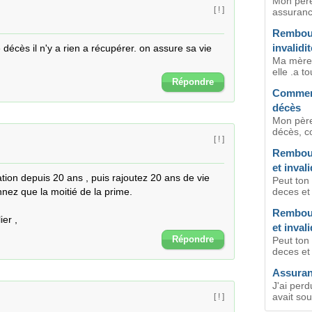
Mon père 
[ ! ]
assuranc
Rembour
invalidit
écès il n'y a rien a récupérer. on assure sa vie 
Ma mère a
elle .a to
Répondre
Comment
décès
Mon père
décès, c
[ ! ]
Rembour
et invali
sation depuis 20 ans , puis rajoutez 20 ans de vie 
Peut ton
ez que la moitié de la prime.

deces et i
Rembour
ier ,
et invali
Répondre
Peut ton
deces et 
Assuran
J'ai perd
avait sou
[ ! ]