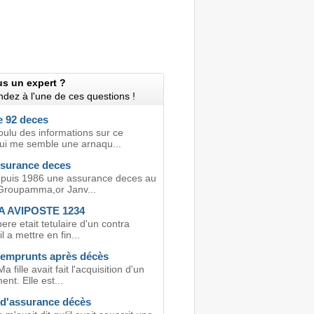
us un expert ?
dez à l'une de ces questions !
e 92 deces
oulu des informations sur ce
qui me semble une arnaqu...
surance deces
depuis 1986 une assurance deces au
Groupamma,or Janv...
 AVIPOSTE 1234
ere etait tetulaire d'un contra
l a mettre en fin...
s emprunts après décès
 fille avait fait l'acquisition d'un
nt. Elle est...
 d'assurance décès