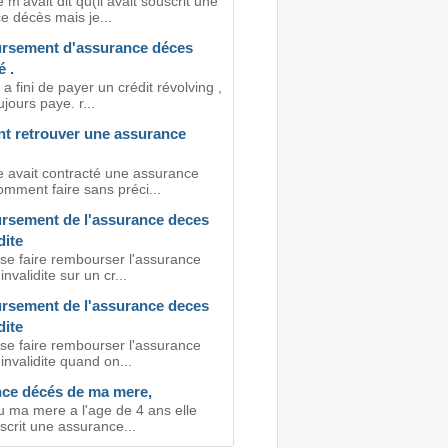
m'avait dit qu(il avait souscrit une
e décès mais je...
sement d'assurance déces
é .
 fini de payer un crédit révolving ,
ujours paye. r...
 retrouver une assurance
 avait contracté une assurance
omment faire sans préci...
sement de l'assurance deces
dite
 se faire rembourser l'assurance
nvalidite sur un cr...
sement de l'assurance deces
dite
 se faire rembourser l'assurance
invalidite quand on...
ce décés de ma mere,
u ma mere a l'age de 4 ans elle
scrit une assurance...