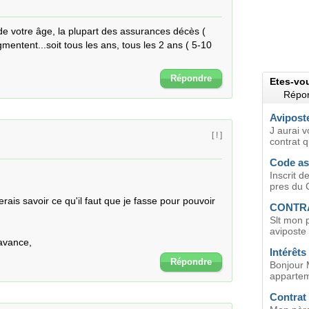
de votre âge, la plupart des assurances décès ( 
entent...soit tous les ans, tous les 2 ans ( 5-10 
Répondre
Etes-vo
Répon
Avipost
J aurai v
[ ! ]
contrat 
Code as
Inscrit 
pres du 
rais savoir ce qu'il faut que je fasse pour pouvoir 
CONTRA


Slt mon p
aviposte i
avance,
Intérêt
Répondre
Bonjour Ma
apparteme
Contrat